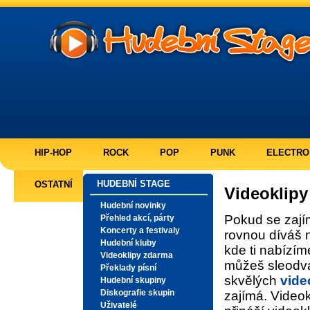
HIP-HOP
ROCK
POP
PUNK
ELECTRO
HUDEBNÍ STAGE
OSTATNÍ
Videoklip
Hudební novinky
Pokud se zajím
Přehled akcí, párty
Koncerty a festivaly
rovnou díváš
Hudební kluby
kde ti nabízí
Videoklipy zdarma
můžeš sleodva
Překlady písní
skvělých
vide
Hudební skupiny
Diskografie skupin
zajímá. Videok
Uživatelé