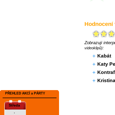
Hodnocení v
Zobrazuji inter
:
videoklipů)
Kabát
Katy Pe
Kontraf
Kristin
PŘEHLED AKCÍ a PÁRTY
Středa
.