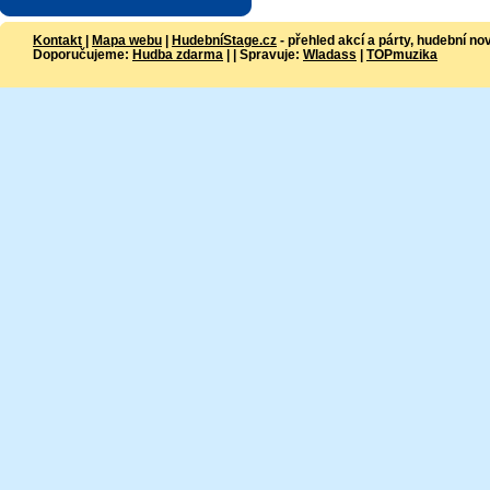
Kontakt
|
Mapa webu
|
HudebníStage.cz
- přehled akcí a párty, hudební no
Doporučujeme:
Hudba zdarma
| | Spravuje:
Wladass
|
TOPmuzika