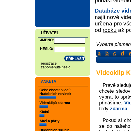
přináší video
Databáze vid
najít nové vide
určena pro vše
od
rocku
až p
UŽIVATEL
JMÉNO:
Vyberte písmeno
HESLO:
a
b
c
d
registrace
zapomenuté heslo
Videoklip Ko
ANKETA
Právě sledu
Čeho chcete více?
chcete sledov
Hudebních novinek
vybrat to sprá
přinášíme.
Vi
Videoklipů zdarma
tedy
zdarma
.
Klubů
Pokud si chc
Akcí a párty
se do našeh
Hudebních skupin