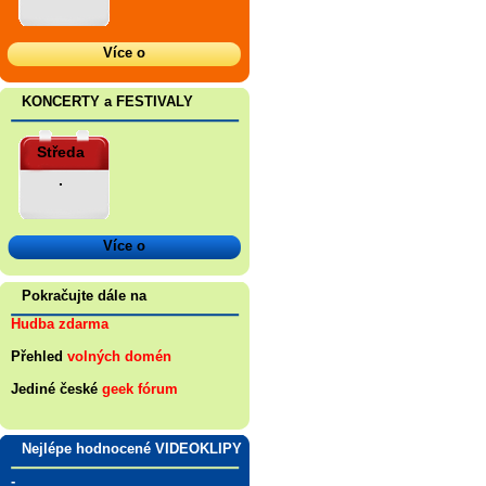
Více o
KONCERTY a FESTIVALY
Středa
.
Více o
Pokračujte dále na
Hudba zdarma
Přehled
volných domén
Jediné české
geek fórum
Nejlépe hodnocené VIDEOKLIPY
-