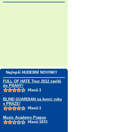
Nejlepší HUDEBNÍ NOVINKY
FULL OF HATE Tour 2012 zavítá
do PRAHY!
Hlasů:1
BLIND GUARDIAN na konci roku
v PRAZE!
Hlasů:1
Music Academy Prague
Hlasů:1833