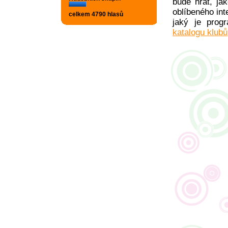
bude hrát, ja
oblíbeného int
celkem 4790 hlasů
jaký je pro
katalogu klubů