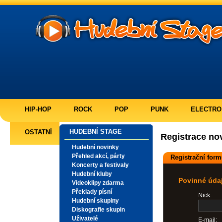
HIP-HOP
ROCK
POP
PUNK
ELECTRO
HUDEBNÍ STAGE
OSTATNÍ
Registrace no
Hudební novinky
Přehled akcí, párty
Registrační form
Koncerty a festivaly
Hudební kluby
Povinné úda
Videoklipy zdarma
Překlady písní
Nick:
Hudební skupiny
Diskografie skupin
Uživatelé
E-mail: