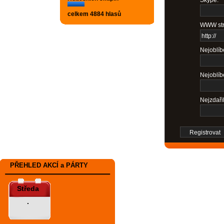
celkem 4884 hlasů
WWW str
Nejoblíbe
Nejoblíb
Nejzdařil
PŘEHLED AKCÍ a PÁRTY
Středa
.