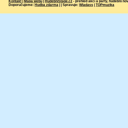
Kontakt
|
Mapa webu
|
HudebníStage.cz
- přehled akcí a párty, hudební no
Doporučujeme:
Hudba zdarma
| | Spravuje:
Wladass
|
TOPmuzika