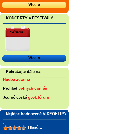
Více o
KONCERTY a FESTIVALY
Středa
.
Více o
Pokračujte dále na
Hudba zdarma
Přehled
volných domén
Jediné české
geek fórum
Nejlépe hodnocené VIDEOKLIPY
-
Hlasů:1