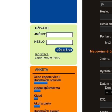
Heslo:
Heslo zn
UŽIVATEL
JMÉNO:
Pohlaví:
HESLO:
Muž
Nepovinné ú
registrace
zapomenuté heslo
Jméno:
ANKETA
Bydliště:
Čeho chcete více?
Hudebních novinek
Datum na
Den
Videoklipů zdarma
Klubů
ICQ:
Akcí a párty
Hudebních skupin
Skype: