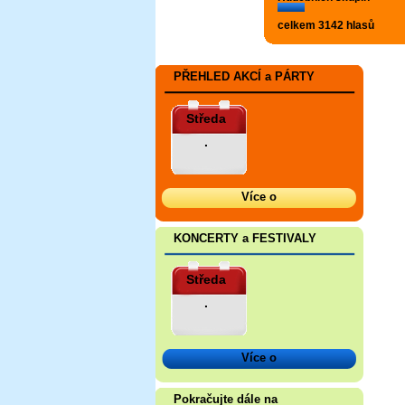
celkem 3142 hlasů
PŘEHLED AKCÍ a PÁRTY
Středa
.
Více o
KONCERTY a FESTIVALY
Středa
.
Více o
Pokračujte dále na