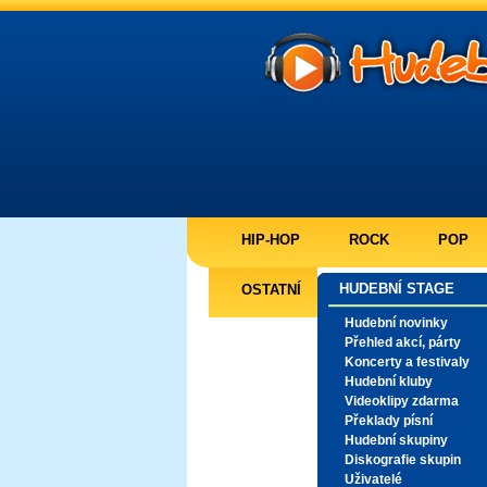
HIP-HOP
ROCK
POP
HUDEBNÍ STAGE
OSTATNÍ
Hudební novinky
Přehled akcí, párty
Koncerty a festivaly
Hudební kluby
Videoklipy zdarma
Překlady písní
Hudební skupiny
Diskografie skupin
Uživatelé