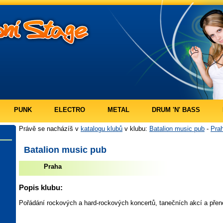
PUNK
ELECTRO
METAL
DRUM 'N' BASS
Právě se nacházíš v
katalogu klubů
v klubu:
Batalion music pub
-
Pra
Batalion music pub
Praha
Popis klubu:
Pořádání rockových a hard-rockových koncertů, tanečních akcí a přen