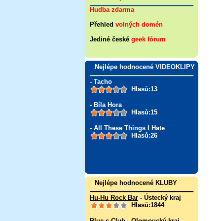
Hudba zdarma
Přehled
volných domén
Jediné české
geek fórum
Nejlépe hodnocené VIDEOKLIPY
- Tacho
Hlasů:13
- Bíla Hora
Hlasů:15
- All These Things I Hate
Hlasů:26
Nejlépe hodnocené KLUBY
Hu-Hu Rock Bar
- Ústecký kraj
Hlasů:1844
Blue-s Club
- Olomoucký kraj