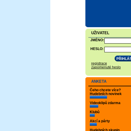
UŽIVATEL
JMÉNO:
HESLO:
registrace
zapomenuté heslo
ANKETA
Čeho chcete více?
Hudebních novinek
Videoklipů zdarma
Klubů
Akcí a párty
Hudebních skupin