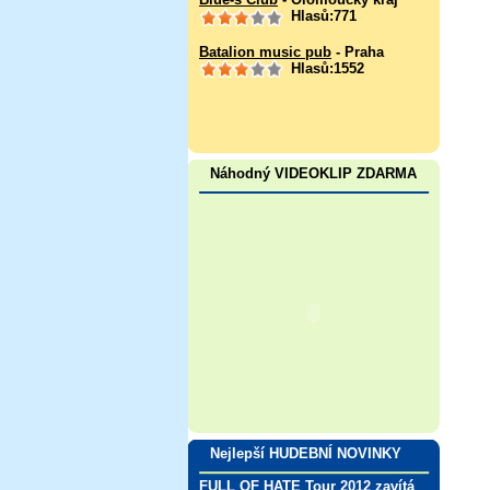
Hlasů:771
Batalion music pub
- Praha
Hlasů:1552
Náhodný VIDEOKLIP ZDARMA
Nejlepší HUDEBNÍ NOVINKY
FULL OF HATE Tour 2012 zavítá