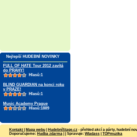
Nejlepší HUDEBNÍ NOVINKY
FULL OF HATE Tour 2012 zavítá
do PRAHY!
Hlasů:1
BLIND GUARDIAN na konci roku
v PRAZE!
Hlasů:1
Music Academy Prague
Hlasů:1889
Kontakt
|
Mapa webu
|
HudebníStage.cz
- přehled akcí a párty, hudební no
Doporučujeme:
Hudba zdarma
| | Spravuje:
Wladass
|
TOPmuzika