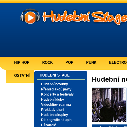
HIP-HOP
ROCK
POP
PUNK
ELECTRO
HUDEBNÍ STAGE
OSTATNÍ
Hudební no
Hudební novinky
Přehled akcí, párty
Koncerty a festivaly
Hudební kluby
Videoklipy zdarma
Překlady písní
Hudební skupiny
Diskografie skupin
Uživatelé