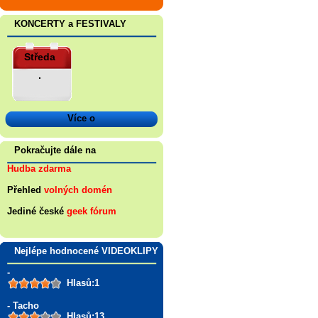
KONCERTY a FESTIVALY
Středa
.
Více o
Pokračujte dále na
Hudba zdarma
Přehled
volných domén
Jediné české
geek fórum
Nejlépe hodnocené VIDEOKLIPY
-
Hlasů:1
- Tacho
Hlasů:13