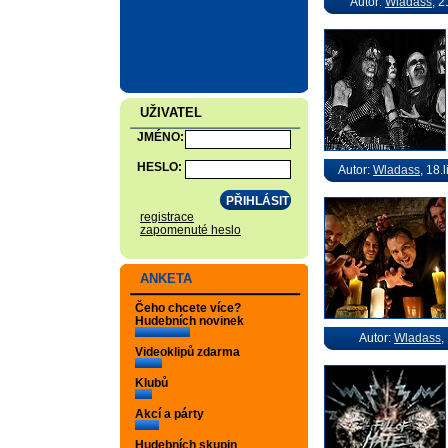
Autor:
Wladass
, 
UŽIVATEL
JMÉNO:
HESLO:
Autor:
Wladass
, 18.
registrace
zapomenuté heslo
ANKETA
Čeho chcete více?
Hudebních novinek
Autor:
Wladass
,
Videoklipů zdarma
Klubů
Akcí a párty
Hudebních skupin