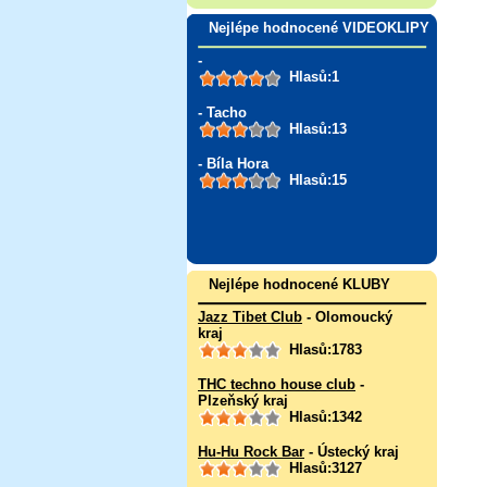
Nejlépe hodnocené VIDEOKLIPY
-
Hlasů:1
- Tacho
Hlasů:13
- Bíla Hora
Hlasů:15
Nejlépe hodnocené KLUBY
Jazz Tibet Club
- Olomoucký
kraj
Hlasů:1783
THC techno house club
-
Plzeňský kraj
Hlasů:1342
Hu-Hu Rock Bar
- Ústecký kraj
Hlasů:3127