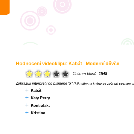
Hodnocení videoklipu: Kabát - Moderní děvče
Celkem hlasů:
1548
Zobrazuji interprety od písmene "
k
"
(kliknutím na jméno se zobrazí seznam vi
Kabát
Katy Perry
Kontrafakt
Kristina