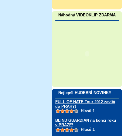
Náhodný VIDEOKLIP ZDARMA
Nejlepší HUDEBNÍ NOVINKY
FULL OF HATE Tour 2012 zavítá
do PRAHY!
Hlasů:1
BLIND GUARDIAN na konci roku
v PRAZE!
Hlasů:1