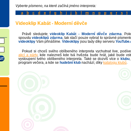
Vyberte písmeno, na které začíná jméno interpreta:
a
b
c
d
e
f
g
h
i
j
k
l
m
n
o
p
q
r
s
t
Videoklip Kabát - Moderní děvče
Právě sledujete
videoklip
Kabát - Moderní děvče
zdarma
. Pok
spoustu
videoklipů zdarma
, tak stačí pouze vybrat to správné písmenk
videoklipy
Vám přinášíme.
Videoklipy
jsou tady díky serveru
YouTube
Pokud si chceš svého oblíbeného interpreta vychutnat live, podí
akcí a párty
, kde nalezneš kde tvá hvězda bude hrát, jaké bude vst
vystoupení tvého oblíbeného interpreta. Také se dozvíš více o
klubu
,
program večera, a kde se
hudební klub
nachází, díky
katalogu klubů
.