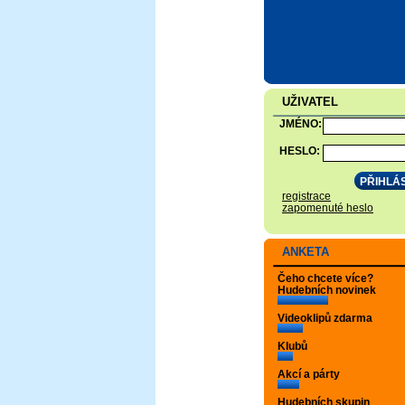
UŽIVATEL
JMÉNO:
HESLO:
registrace
zapomenuté heslo
ANKETA
Čeho chcete více?
Hudebních novinek
Videoklipů zdarma
Klubů
Akcí a párty
Hudebních skupin