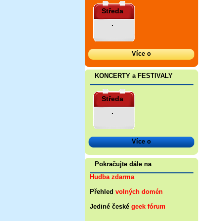
Středa
.
Více o
KONCERTY a FESTIVALY
Středa
.
Více o
Pokračujte dále na
Hudba zdarma
Přehled
volných domén
Jediné české
geek fórum