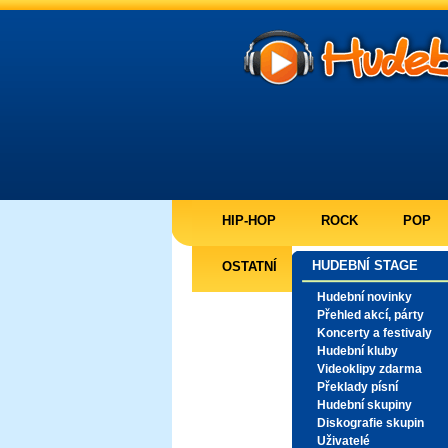
HIP-HOP
ROCK
POP
HUDEBNÍ STAGE
OSTATNÍ
Hudební novinky
Přehled akcí, párty
Koncerty a festivaly
Hudební kluby
Videoklipy zdarma
Překlady písní
Hudební skupiny
Diskografie skupin
Uživatelé