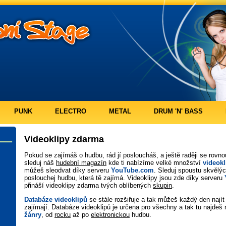
PUNK
ELECTRO
METAL
DRUM 'N' BASS
Videoklipy zdarma
Pokud se zajímáš o hudbu, rád jí posloucháš, a ještě raději se rovn
sleduj náš
hudební magazín
kde ti nabízíme velké množství
videok
můžeš sleodvat díky serveru
YouTube.com
. Sleduj spoustu skvělý
poslouchej hudbu, která tě zajímá. Videoklipy jsou zde díky serveru
přináší videoklipy zdarma tvých oblíbených
skupin
.
Databáze videoklipů
se stále rozšiřuje a tak můžeš každý den najít 
zajímají. Databáze videoklipů je určena pro všechny a tak tu najdeš 
žánry
, od
rocku
až po
elektronickou
hudbu.