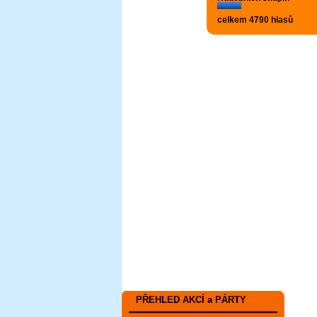
celkem 4790 hlasů
PŘEHLED AKCÍ a PÁRTY