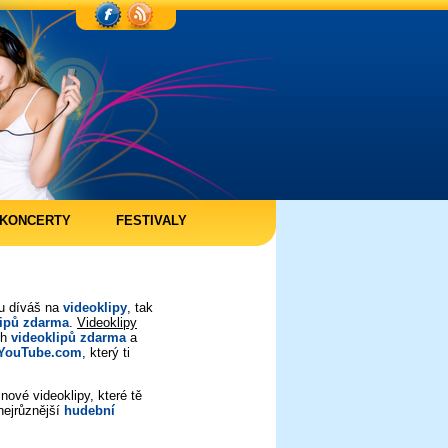
KONCERTY
FESTIVALY
ou díváš na
videoklipy
, tak
lipů zdarma
.
Videoklipy
ch
videoklipů zdarma
a
YouTube.com
, který ti
nové videoklipy, které tě
nejrůznější
hudební