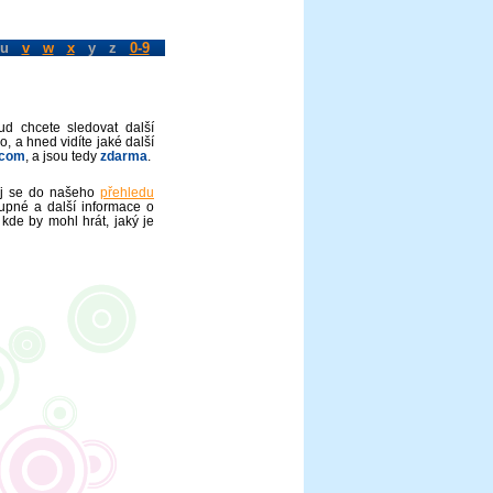
u
v
w
x
y z
0-9
ud chcete sledovat další
o, a hned vidíte jaké další
.com
, a jsou tedy
zdarma
.
vej se do našeho
přehledu
upné a další informace o
 kde by mohl hrát, jaký je