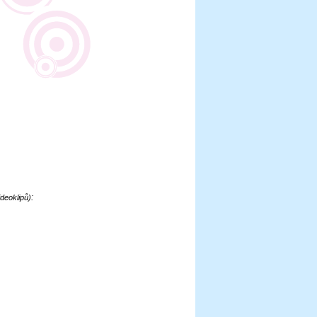
:
deoklipů)