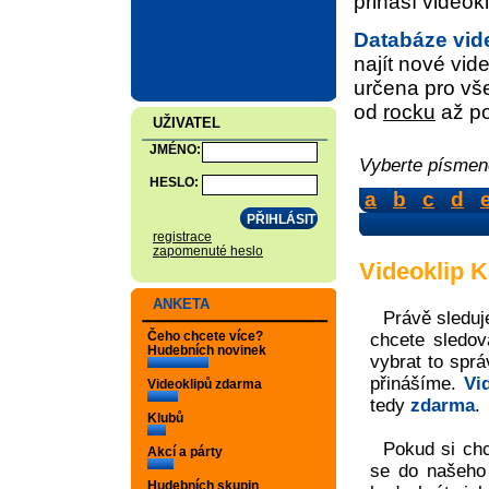
přináší video
Databáze vid
najít nové vide
určena pro vše
od
rocku
až p
UŽIVATEL
JMÉNO:
Vyberte písmeno
HESLO:
a
b
c
d
registrace
zapomenuté heslo
Videoklip K
ANKETA
Právě sleduj
Čeho chcete více?
chcete sledov
Hudebních novinek
vybrat to sprá
přinášíme.
Vi
Videoklipů zdarma
tedy
zdarma
.
Klubů
Pokud si chc
Akcí a párty
se do našeh
Hudebních skupin