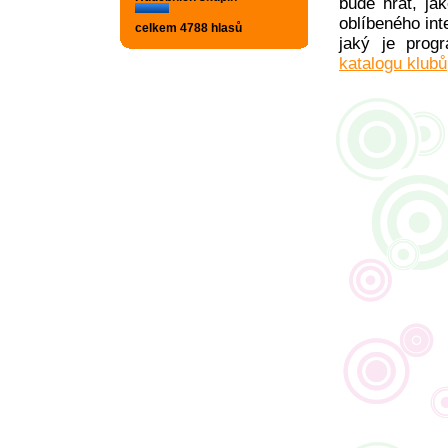
bude hrát, ja
oblíbeného int
celkem 4788 hlasů
jaký je pro
katalogu klubů