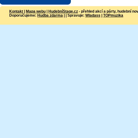
Kontakt
|
Mapa webu
|
HudebníStage.cz
- přehled akcí a párty, hudební no
Doporučujeme:
Hudba zdarma
| | Spravuje:
Wladass
|
TOPmuzika