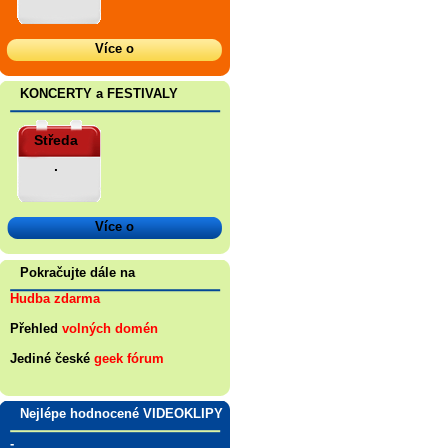
Více o
KONCERTY a FESTIVALY
Středa
.
Více o
Pokračujte dále na
Hudba zdarma
Přehled
volných domén
Jediné české
geek fórum
Nejlépe hodnocené VIDEOKLIPY
-