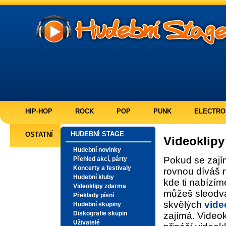
HIP-HOP
ROCK
POP
PUNK
ELECTRO
HUDEBNÍ STAGE
OSTATNÍ
Videoklip
Hudební novinky
Pokud se zajím
Přehled akcí, párty
Koncerty a festivaly
rovnou díváš
Hudební kluby
kde ti nabízí
Videoklipy zdarma
můžeš sleodva
Překlady písní
skvělých
vide
Hudební skupiny
Diskografie skupin
zajímá. Videok
Uživatelé