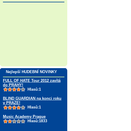
Nejlepší HUDEBNÍ NOVINKY
FULL OF HATE Tour 2012 zavítá
do PRAHY!
Hlasů:1
BLIND GUARDIAN na konci roku
v PRAZE!
Hlasů:1
Music Academy Prague
Hlasů:1833