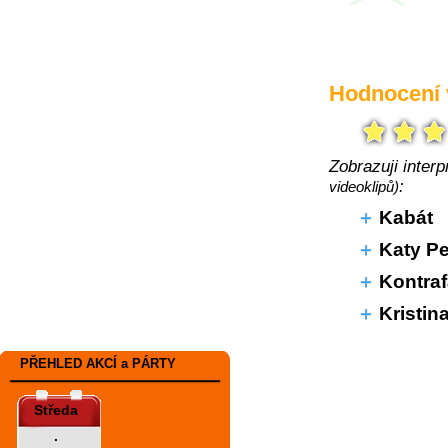
Hodnocení v
Zobrazuji inter
:
videoklipů)
Kabát
Katy Pe
Kontraf
Kristin
PŘEHLED AKCÍ a PÁRTY
Středa
.