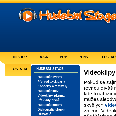
HIP-HOP
ROCK
POP
PUNK
ELECTRO
HUDEBNÍ STAGE
OSTATNÍ
Videoklip
Hudební novinky
Pokud se zajím
Přehled akcí, párty
Koncerty a festivaly
rovnou díváš
Hudební kluby
kde ti nabízí
Videoklipy zdarma
můžeš sleodva
Překlady písní
skvělých
vide
Hudební skupiny
Diskografie skupin
zajímá. Videok
Uživatelé