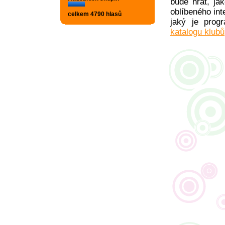
bude hrát, ja
oblíbeného int
celkem 4790 hlasů
jaký je pro
katalogu klubů