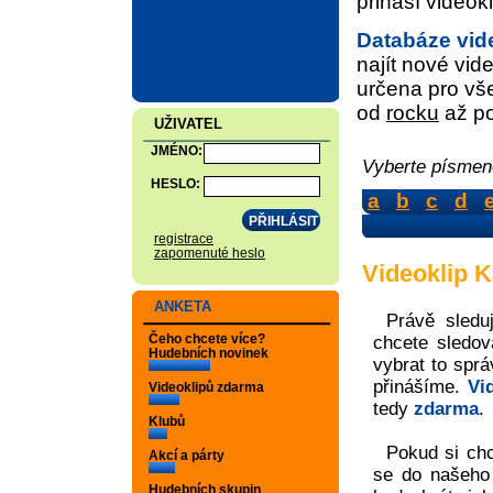
přináší video
Databáze vid
najít nové vide
určena pro vše
od
rocku
až p
UŽIVATEL
JMÉNO:
Vyberte písmeno
HESLO:
a
b
c
d
registrace
zapomenuté heslo
Videoklip 
ANKETA
Právě sledu
Čeho chcete více?
chcete sledov
Hudebních novinek
vybrat to sprá
přinášíme.
Vi
Videoklipů zdarma
tedy
zdarma
.
Klubů
Pokud si chc
Akcí a párty
se do našeh
Hudebních skupin