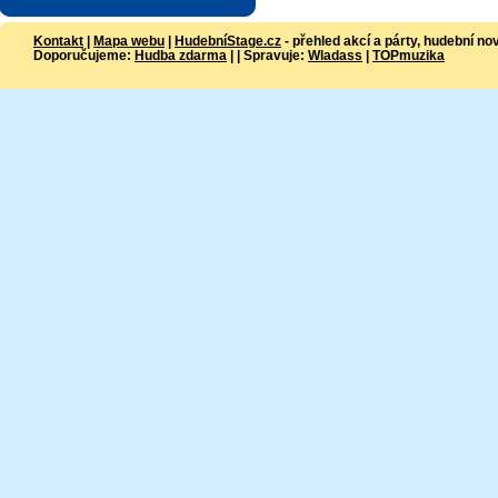
Kontakt
|
Mapa webu
|
HudebníStage.cz
- přehled akcí a párty, hudební no
Doporučujeme:
Hudba zdarma
| | Spravuje:
Wladass
|
TOPmuzika