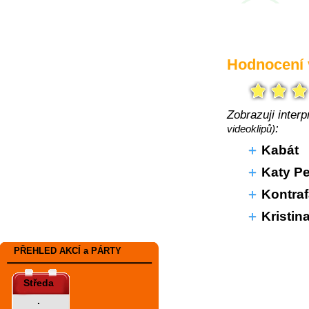
Hodnocení 
Zobrazuji inter
:
videoklipů)
Kabát
Katy Pe
Kontraf
Kristin
PŘEHLED AKCÍ a PÁRTY
Středa
.