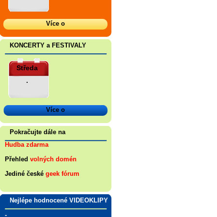
Více o
KONCERTY a FESTIVALY
Středa
.
Více o
Pokračujte dále na
Hudba zdarma
Přehled
volných domén
Jediné české
geek fórum
Nejlépe hodnocené VIDEOKLIPY
-