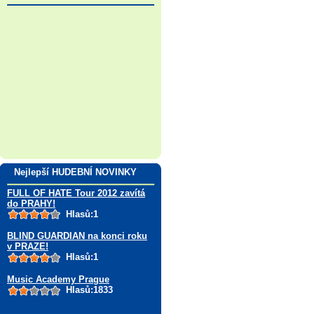
Nejlepší HUDEBNÍ NOVINKY
FULL OF HATE Tour 2012 zavítá
do PRAHY!
Hlasů:1
BLIND GUARDIAN na konci roku
v PRAZE!
Hlasů:1
Music Academy Prague
Hlasů:1833