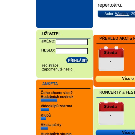
repertoáru.
Autor:
Wladass
, 2
UŽIVATEL
PŘEHLED AKCÍ a 
JMÉNO:
HESLO:
Středa
.
registrace
zapomenuté heslo
Více o
ANKETA
KONCERTY a FES
Čeho chcete více?
Hudebních novinek
Středa
Videoklipů zdarma
.
Klubů
Akcí a párty
Více o
Hudebních skupin