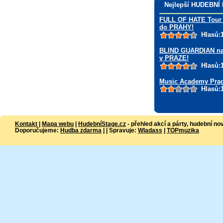
Nejlepší HUDEBNÍ
FULL OF HATE Tour 
do PRAHY!
Hlasů:
BLIND GUARDIAN na
v PRAZE!
Hlasů:
Music Academy Pra
Hlasů:
Kontakt
|
Mapa webu
|
HudebníStage.cz
- přehled akcí a párty, hudební no
Doporučujeme:
Hudba zdarma
| | Spravuje:
Wladass
|
TOPmuzika