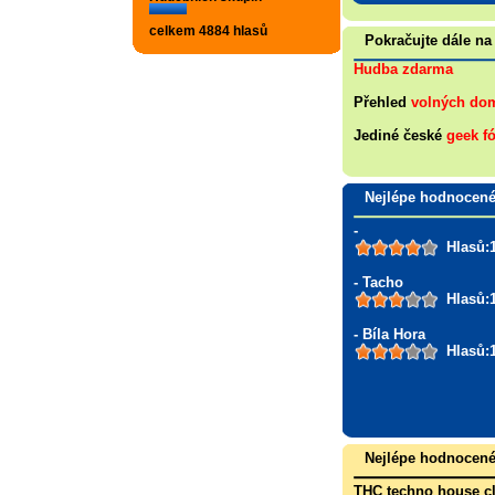
celkem 4884 hlasů
Pokračujte dále na
Hudba zdarma
Přehled
volných do
Jediné české
geek f
Nejlépe hodnocen
-
Hlasů:
- Tacho
Hlasů:
- Bíla Hora
Hlasů:
Nejlépe hodnocen
THC techno house c