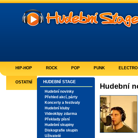
HIP-HOP
ROCK
POP
PUNK
ELECTRO
HUDEBNÍ STAGE
OSTATNÍ
Hudební n
Hudební novinky
Přehled akcí, párty
Koncerty a festivaly
Hudební kluby
Videoklipy zdarma
Překlady písní
Hudební skupiny
Diskografie skupin
Uživatelé