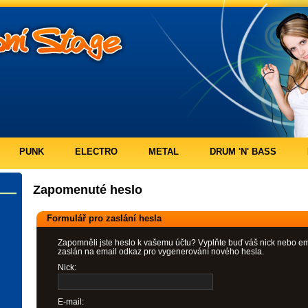
PUNK
ELECTRO
METAL
DRUM 'N' BASS
Zapomenuté heslo
Formulář pro zaslání hesla
Zapomněli jste heslo k vašemu účtu? Vyplňte buď váš nick nebo e
zaslán na email odkaz pro vygenerování nového hesla.
Nick:
E-mail: