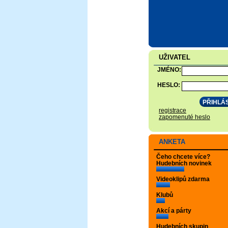
UŽIVATEL
JMÉNO:
HESLO:
registrace
zapomenuté heslo
ANKETA
Čeho chcete více?
Hudebních novinek
Videoklipů zdarma
Klubů
Akcí a párty
Hudebních skupin