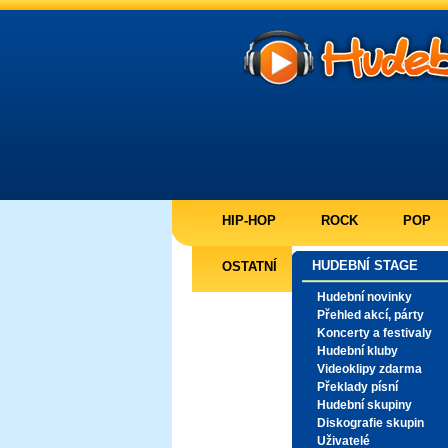
HIP-HOP
ROCK
POP
HUDEBNÍ STAGE
OSTATNÍ
Hudební novinky
Přehled akcí, párty
Koncerty a festivaly
Hudební kluby
Videoklipy zdarma
Překlady písní
Hudební skupiny
Diskografie skupin
Uživatelé