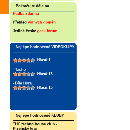
Pokračujte dále na
Hudba zdarma
Přehled
volných domén
Jediné české
geek fórum
Nejlépe hodnocené VIDEOKLIPY
-
Hlasů:1
- Tacho
Hlasů:13
- Bíla Hora
Hlasů:15
Nejlépe hodnocené KLUBY
THC techno house club
-
Plzeňský kraj