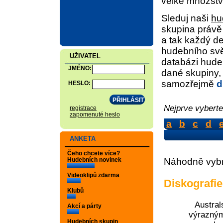
velké množst
Sleduj naši
hu
skupina právě
a tak každý de
hudebního sv
UŽIVATEL
databázi hude
JMÉNO:
dané skupiny, 
samozřejmě
d
HESLO:
Nejprve vyberte
registrace
zapomenuté heslo
a
b
c
d
ANKETA
Čeho chcete více?
Hudebních novinek
Náhodně vybr
Videoklipů zdarma
Diskografi
Klubů
Austra
Akcí a párty
výrazným
Hudebních skupin