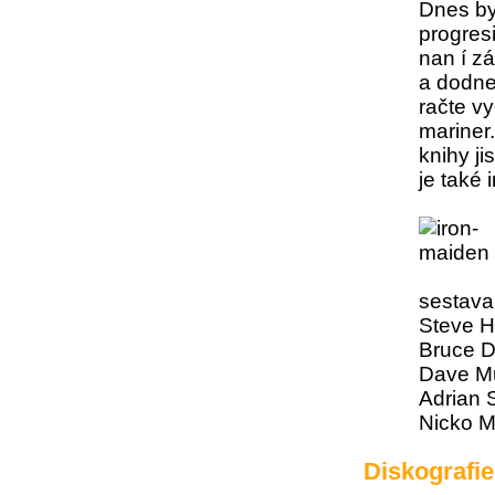
Dnes by
progresi
nan í zá
a dodne
račte v
mariner
knihy j
je také 
sestava
Steve H
Bruce D
Dave Mu
Adrian S
Nicko M
Diskografi