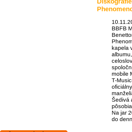
Diskografi
Phenomeno
10.11.2
BBFB Mu
Benetto
Phenome
kapela 
albumu,
celoslo
spoločn
mobile M
T-Music
oficiáln
manželi
Šedivá 
pôsobia
Na jar 
do denn