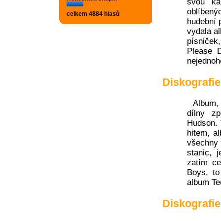
svou ka
oblíbenýc
celkem 4884 hlasů
hudební 
vydala a
písniček
Please D
nejednoh
Diskografi
Album,
dílny z
Hudson. 
hitem, a
všechny 
stanic, 
zatím c
Boys, to
album Te
Diskografie