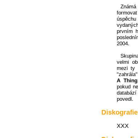
Znám
formovat
úspěchu 
vydaných
prvním 
poslední
2004.
Skupin
velmi ob
mezi ty 
"zahrála
A Thing
pokud ne
databází
povedl.
Diskografie
XXX