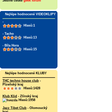
Jediné české
geek fórum
Nejlépe hodnocené VIDEOKLIPY
-
Hlasů:1
- Tacho
Hlasů:13
- Bíla Hora
Hlasů:15
Nejlépe hodnocené KLUBY
THC techno house club
-
Plzeňský kraj
Hlasů:1428
Klub Klid
- Zlínský kraj
Hlasů:1958
Jazz Tibet Club
- Olomoucký
kraj