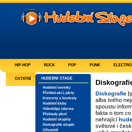
HIP-HOP
ROCK
POP
PUNK
ELECTRO
HUDEBNÍ STAGE
OSTATNÍ
Diskografi
Hudební novinky
Diskografie
h
Přehled akcí, párty
Koncerty a festivaly
alba tvého nej
Hudební kluby
spoustu inform
Videoklipy zdarma
fakta o tom co
Překlady písní
nehrající
hude
Hudební skupiny
Diskografie skupin
světové i čes
Uživatelé