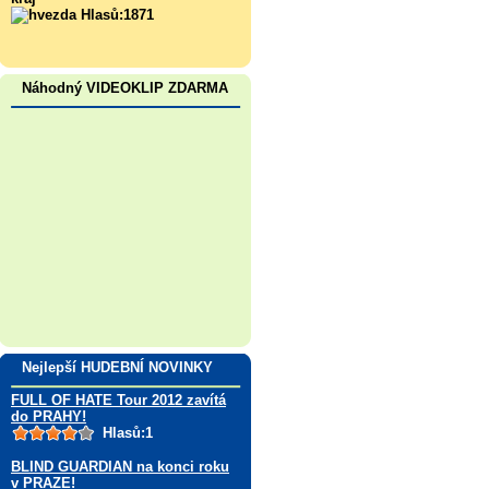
Hlasů:1871
Náhodný VIDEOKLIP ZDARMA
Nejlepší HUDEBNÍ NOVINKY
FULL OF HATE Tour 2012 zavítá
do PRAHY!
Hlasů:1
BLIND GUARDIAN na konci roku
v PRAZE!