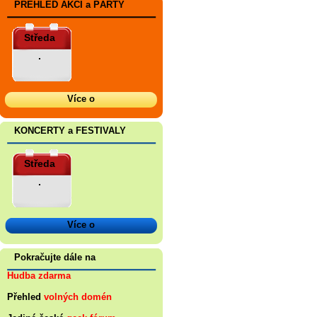
PŘEHLED AKCÍ a PÁRTY
Středa
.
Více o
KONCERTY a FESTIVALY
Středa
.
Více o
Pokračujte dále na
Hudba zdarma
Přehled
volných domén