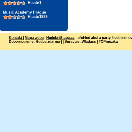
Hlasů:1
Music Academy Prague
Hlasů:1889
Kontakt
|
Mapa webu
|
HudebníStage.cz
- přehled akcí a párty, hudební no
Doporučujeme:
Hudba zdarma
| | Spravuje:
Wladass
|
TOPmuzika