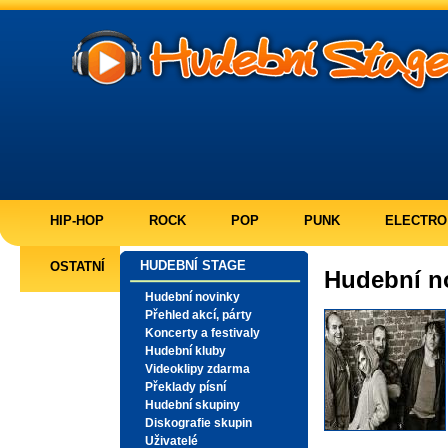
HIP-HOP
ROCK
POP
PUNK
ELECTRO
HUDEBNÍ STAGE
OSTATNÍ
Hudební n
Hudební novinky
Přehled akcí, párty
Koncerty a festivaly
Hudební kluby
Videoklipy zdarma
Překlady písní
Hudební skupiny
Diskografie skupin
Uživatelé