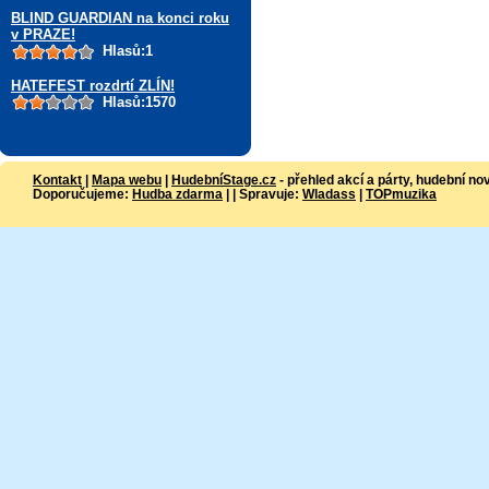
BLIND GUARDIAN na konci roku
v PRAZE!
Hlasů:1
HATEFEST rozdrtí ZLÍN!
Hlasů:1570
Kontakt
|
Mapa webu
|
HudebníStage.cz
- přehled akcí a párty, hudební no
Doporučujeme:
Hudba zdarma
| | Spravuje:
Wladass
|
TOPmuzika