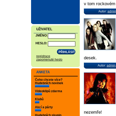
v tom rockovém 
Autor:
admi
UŽIVATEL
JMÉNO:
HESLO:
registrace
desek.
zapomenuté heslo
Autor:
admin
ANKETA
Čeho chcete více?
Hudebních novinek
Videoklipů zdarma
Klubů
Akcí a párty
nezemře!
Hudebních skupin