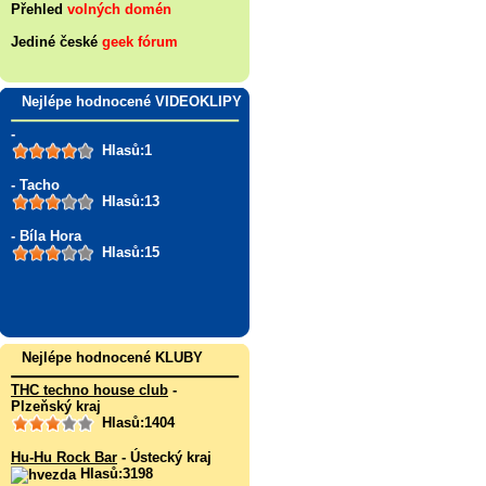
Přehled
volných domén
Jediné české
geek fórum
Nejlépe hodnocené VIDEOKLIPY
-
Hlasů:1
- Tacho
Hlasů:13
- Bíla Hora
Hlasů:15
Nejlépe hodnocené KLUBY
THC techno house club
-
Plzeňský kraj
Hlasů:1404
Hu-Hu Rock Bar
- Ústecký kraj
Hlasů:3198