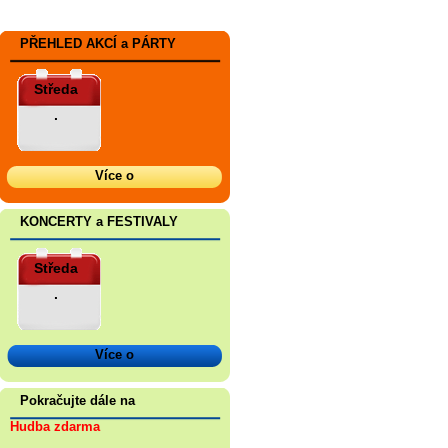
PŘEHLED AKCÍ a PÁRTY
Středa
.
Více o
KONCERTY a FESTIVALY
Středa
.
Více o
Pokračujte dále na
Hudba zdarma