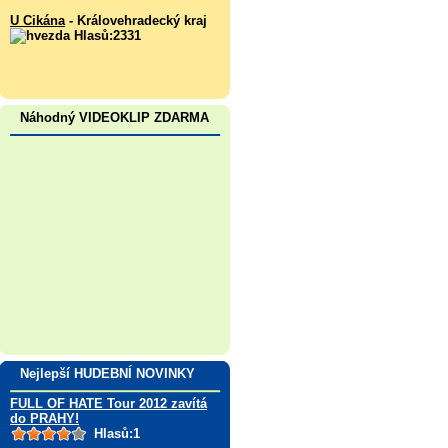
U Cikána
- Královehradecký kraj
Hlasů:2331
Náhodný VIDEOKLIP ZDARMA
Nejlepší HUDEBNÍ NOVINKY
FULL OF HATE Tour 2012 zavítá
do PRAHY!
Hlasů:1