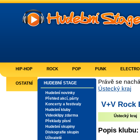
HIP-HOP
ROCK
POP
PUNK
ELECTRO
Právě se nachá
HUDEBNÍ STAGE
OSTATNÍ
Ústecký kraj
Hudební novinky
Přehled akcí, párty
V+V Rock 
Koncerty a festivaly
Hudební kluby
Videoklipy zdarma
Ústecký kraj
Překlady písní
Hudební skupiny
Popis klubu:
Diskografie skupin
Uživatelé