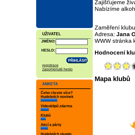
Zajišťujeme živ
Nabízíme alkoh
Zaměření klub
Adresa:
Jana O
UŽIVATEL
WWW stránka k
JMÉNO:
HESLO:
Hodnocení klu
registrace
zapomenuté heslo
Mapa klubů
ANKETA
Čeho chcete více?
Hudebních novinek
Videoklipů zdarma
Klubů
Akcí a párty
Hudebních skupin