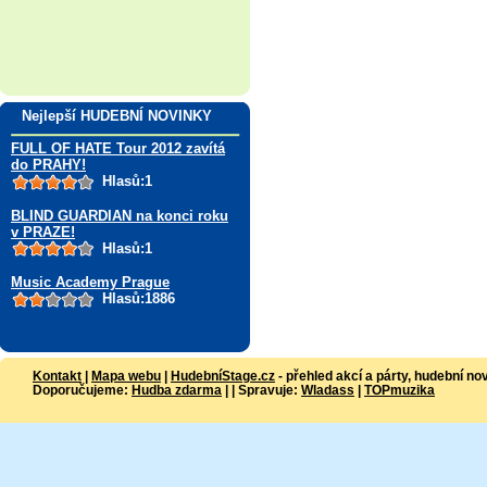
Nejlepší HUDEBNÍ NOVINKY
FULL OF HATE Tour 2012 zavítá
do PRAHY!
Hlasů:1
BLIND GUARDIAN na konci roku
v PRAZE!
Hlasů:1
Music Academy Prague
Hlasů:1886
Kontakt
|
Mapa webu
|
HudebníStage.cz
- přehled akcí a párty, hudební no
Doporučujeme:
Hudba zdarma
| | Spravuje:
Wladass
|
TOPmuzika