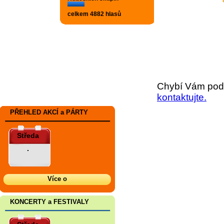
celkem 4882 hlasů
Chybí Vám podr
kontaktujte.
PŘEHLED AKCÍ a PÁRTY
Středa
.
Více o
KONCERTY a FESTIVALY