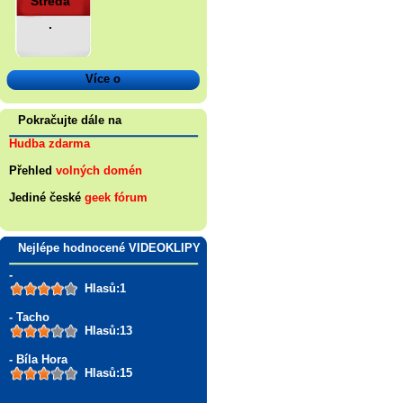
Středa
.
Více o
Pokračujte dále na
Hudba zdarma
Přehled
volných domén
Jediné české
geek fórum
Nejlépe hodnocené VIDEOKLIPY
-
Hlasů:1
- Tacho
Hlasů:13
- Bíla Hora
Hlasů:15