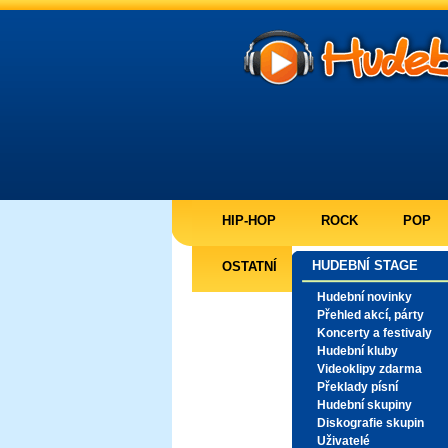
HIP-HOP
ROCK
POP
HUDEBNÍ STAGE
OSTATNÍ
Hudební novinky
Přehled akcí, párty
Koncerty a festivaly
Hudební kluby
Videoklipy zdarma
Překlady písní
Hudební skupiny
Diskografie skupin
Uživatelé