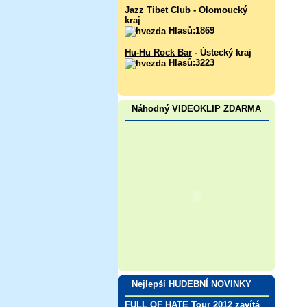
Jazz Tibet Club
- Olomoucký
kraj
Hlasů:1869
Hu-Hu Rock Bar
- Ústecký kraj
Hlasů:3223
Náhodný VIDEOKLIP ZDARMA
Nejlepší HUDEBNÍ NOVINKY
FULL OF HATE Tour 2012 zavítá