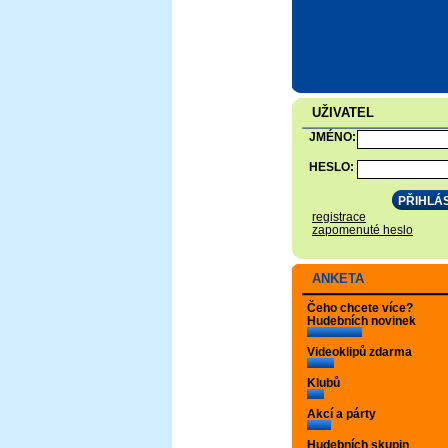
UŽIVATEL
JMÉNO:
HESLO:
registrace
zapomenuté heslo
ANKETA
Čeho chcete více?
Hudebních novinek
Videoklipů zdarma
Klubů
Akcí a párty
Hudebních skupin