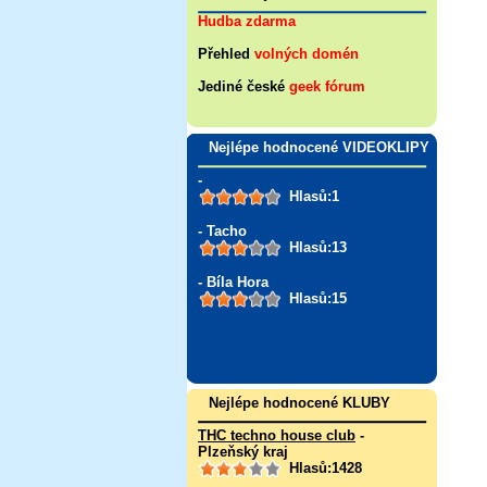
Hudba zdarma
Přehled
volných domén
Jediné české
geek fórum
Nejlépe hodnocené VIDEOKLIPY
-
Hlasů:1
- Tacho
Hlasů:13
- Bíla Hora
Hlasů:15
Nejlépe hodnocené KLUBY
THC techno house club
-
Plzeňský kraj
Hlasů:1428