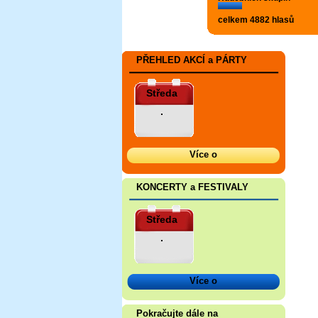
celkem 4882 hlasů
PŘEHLED AKCÍ a PÁRTY
Středa
.
Více o
KONCERTY a FESTIVALY
Středa
.
Více o
Pokračujte dále na