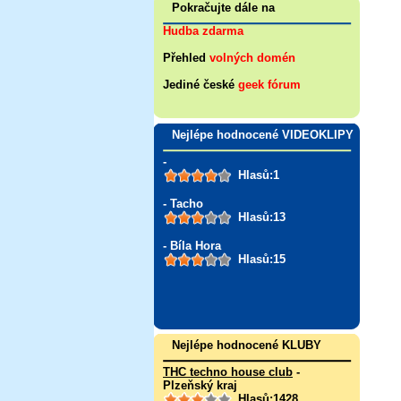
Pokračujte dále na
Hudba zdarma
Přehled
volných domén
Jediné české
geek fórum
Nejlépe hodnocené VIDEOKLIPY
-
Hlasů:1
- Tacho
Hlasů:13
- Bíla Hora
Hlasů:15
Nejlépe hodnocené KLUBY
THC techno house club
-
Plzeňský kraj
Hlasů:1428