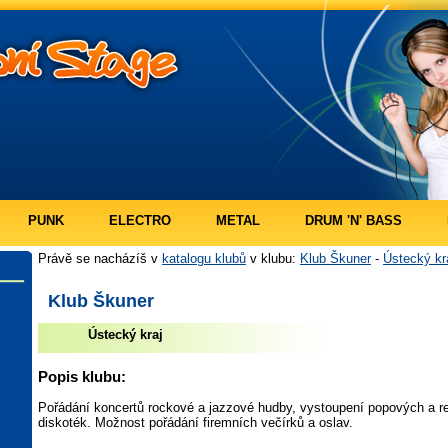
PUNK
ELECTRO
METAL
DRUM 'N' BASS
Právě se nacházíš v
katalogu klubů
v klubu:
Klub Škuner
-
Ústecký kr
Klub Škuner
Ústecký kraj
Popis klubu:
Pořádání koncertů rockové a jazzové hudby, vystoupení popových a re
diskoték. Možnost pořádání firemních večírků a oslav.