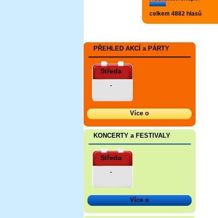
celkem 4882 hlasů
PŘEHLED AKCÍ a PÁRTY
Středa
.
Více o
KONCERTY a FESTIVALY
Středa
.
Více o