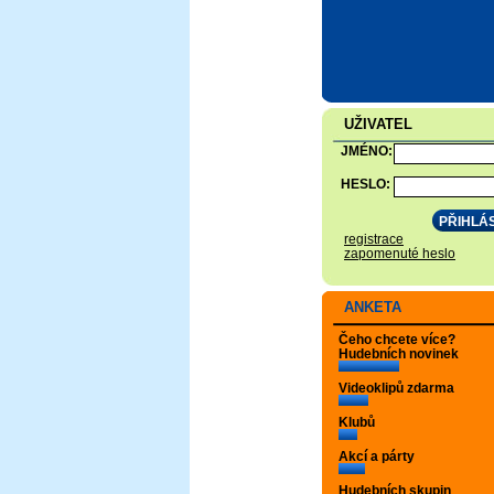
UŽIVATEL
JMÉNO:
HESLO:
registrace
zapomenuté heslo
ANKETA
Čeho chcete více?
Hudebních novinek
Videoklipů zdarma
Klubů
Akcí a párty
Hudebních skupin