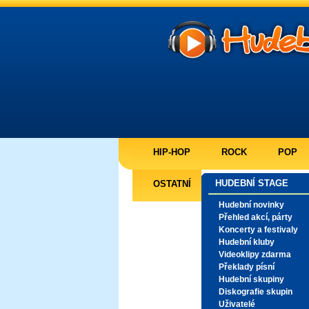
HIP-HOP
ROCK
POP
HUDEBNÍ STAGE
OSTATNÍ
Hudební novinky
Přehled akcí, párty
Koncerty a festivaly
Hudební kluby
Videoklipy zdarma
Překlady písní
Hudební skupiny
Diskografie skupin
Uživatelé