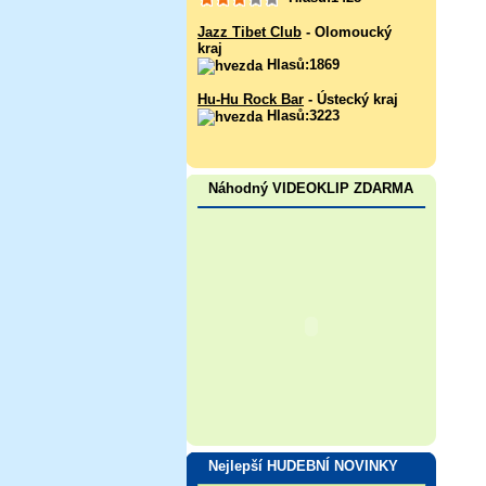
Jazz Tibet Club
- Olomoucký
kraj
Hlasů:1869
Hu-Hu Rock Bar
- Ústecký kraj
Hlasů:3223
Náhodný VIDEOKLIP ZDARMA
Nejlepší HUDEBNÍ NOVINKY