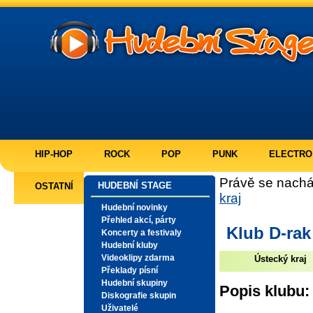
HIP-HOP
ROCK
POP
PUNK
ELECTRO
Právě se nachá
HUDEBNÍ STAGE
OSTATNÍ
kraj
Hudební novinky
Přehled akcí, párty
Klub D-rak
Koncerty a festivaly
Hudební kluby
Videoklipy zdarma
Ústecký kraj
Překlady písní
Hudební skupiny
Popis klubu:
Diskografie skupin
Uživatelé