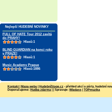
Nejlepší HUDEBNÍ NOVINKY
FULL OF HATE Tour 2012 zavítá
do PRAHY!
Hlasů:1
BLIND GUARDIAN na konci roku
v PRAZE!
Hlasů:1
Music Academy Prague
Hlasů:1886
Kontakt
|
Mapa webu
|
HudebníStage.cz
- přehled akcí a párty, hudební no
Doporučujeme:
Hudba zdarma
| | Spravuje:
Wladass
|
TOPmuzika