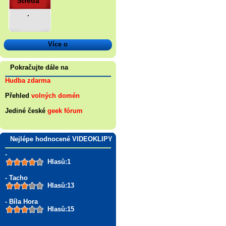
Středa
.
Více o
Pokračujte dále na
Hudba zdarma
Přehled
volných domén
Jediné české
geek fórum
Nejlépe hodnocené VIDEOKLIPY
-
Hlasů:1
- Tacho
Hlasů:13
- Bíla Hora
Hlasů:15