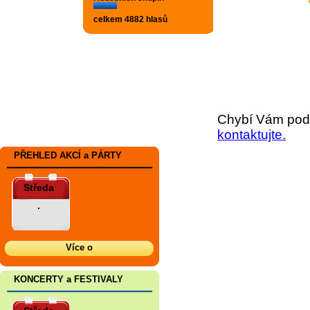
celkem 4882 hlasů
Chybí Vám podr
kontaktujte.
PŘEHLED AKCÍ a PÁRTY
Středa
.
Více o
KONCERTY a FESTIVALY