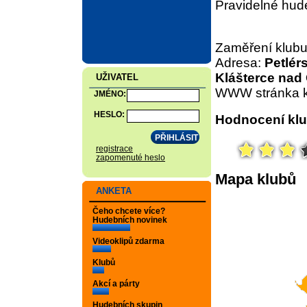
Pravidelné hud
Zaměření klub
Adresa:
Petlér
Klášterce nad 
UŽIVATEL
WWW stránka k
JMÉNO:
HESLO:
Hodnocení klu
registrace
zapomenuté heslo
Mapa klubů
ANKETA
Čeho chcete více?
Hudebních novinek
Videoklipů zdarma
Klubů
Akcí a párty
Hudebních skupin