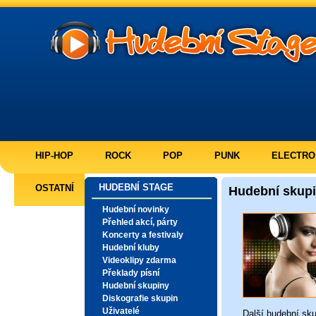
HIP-HOP
ROCK
POP
PUNK
ELECTRO
HUDEBNÍ STAGE
OSTATNÍ
Hudební skup
Hudební novinky
Přehled akcí, párty
Koncerty a festivaly
Hudební kluby
Videoklipy zdarma
Překlady písní
Hudební skupiny
Diskografie skupin
Uživatelé
Další
hudební sku