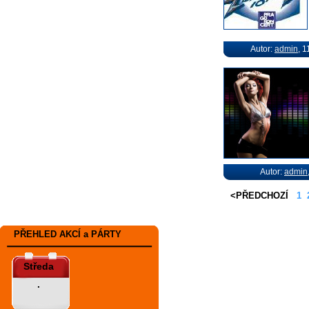
Autor:
admin
, 1
Autor:
admin
<PŘEDCHOZÍ
1
PŘEHLED AKCÍ a PÁRTY
Středa
.