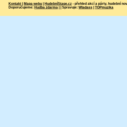
Kontakt
|
Mapa webu
|
HudebníStage.cz
- přehled akcí a párty, hudební no
Doporučujeme:
Hudba zdarma
| | Spravuje:
Wladass
|
TOPmuzika