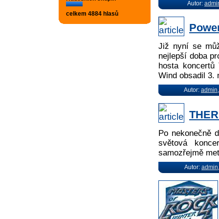
Autor:
admi
celkem 4884 hlasů
Power
Již nyní se můž
nejlepší doba p
hosta koncertů
Wind obsadil 3. 
Autor:
admin
THER
Po nekonečně dl
světová konce
samozřejmě meta
Autor:
admin