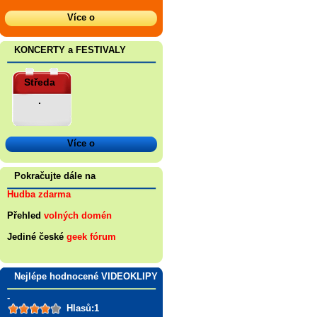
Více o
KONCERTY a FESTIVALY
Středa
.
Více o
Pokračujte dále na
Hudba zdarma
Přehled
volných domén
Jediné české
geek fórum
Nejlépe hodnocené VIDEOKLIPY
-
Hlasů:1