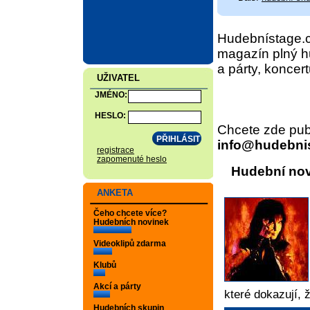
Hudebnístage.c
magazín plný h
a párty, koncert
UŽIVATEL
JMÉNO:
HESLO:
Chcete zde publ
info@hudebni
registrace
zapomenuté heslo
Hudební no
ANKETA
Čeho chcete více?
Hudebních novinek
Videoklipů zdarma
Klubů
Akcí a párty
které dokazují,
Hudebních skupin