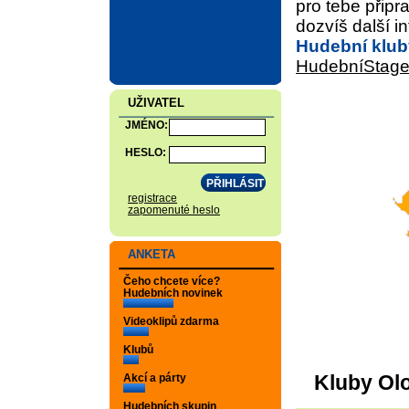
pro tebe připr
dozvíš další i
Hudební klub
HudebníStage
UŽIVATEL
JMÉNO:
HESLO:
registrace
zapomenuté heslo
ANKETA
Čeho chcete více?
Hudebních novinek
Videoklipů zdarma
Klubů
Kluby Ol
Akcí a párty
Hudebních skupin