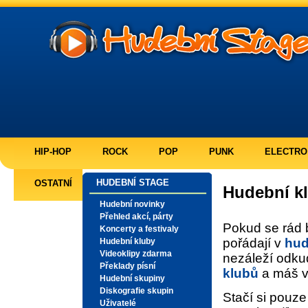
HIP-HOP
ROCK
POP
PUNK
ELECTRO
HUDEBNÍ STAGE
OSTATNÍ
Hudební k
Hudební novinky
Přehled akcí, párty
Pokud se rád 
Koncerty a festivaly
pořádají v
hud
Hudební kluby
Videoklipy zdarma
nezáleží odkud
Překlady písní
klubů
a máš 
Hudební skupiny
Diskografie skupin
Stačí si pouze 
Uživatelé