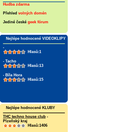
Hudba zdarma
Přehled
volných domén
Jediné české
geek fórum
Nejlépe hodnocené VIDEOKLIPY
-
Hlasů:1
- Tacho
Hlasů:13
- Bíla Hora
Hlasů:15
Nejlépe hodnocené KLUBY
THC techno house club
-
Plzeňský kraj
Hlasů:1406