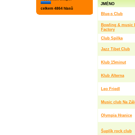
JMÉNO
celkem 4864 hlasů
Blue-s Club
Bowling & music 
Factory
Club Spilka
Jazz Tibet Club
Klub 15minut
Klub Alterna
Leo Friedl
Music club Na Zá
Olympia Hranice
Šuplík rock club