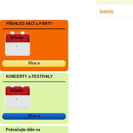
Suterén
PŘEHLED AKCÍ a PÁRTY
Středa
.
Více o
KONCERTY a FESTIVALY
Středa
.
Více o
Pokračujte dále na