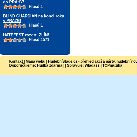
do PRAHY!
Hlasů:1
BLIND GUARDIAN na konci roku
v PRAZE!
Hlasů:1
HATEFEST rozdrtí ZLÍN!
Hlasů:1571
Kontakt
|
Mapa webu
|
HudebníStage.cz
- přehled akcí a párty, hudební no
Doporučujeme:
Hudba zdarma
| | Spravuje:
Wladass
|
TOPmuzika