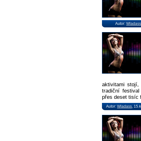
Autor:
Wladass
aktivitami stojí
tradiční festiva
přes deset tisíc
Autor:
Wladass
, 15.