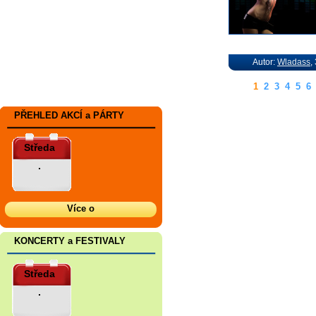
Autor:
Wladass
,
1
2
3
4
5
6
PŘEHLED AKCÍ a PÁRTY
Středa
.
Více o
KONCERTY a FESTIVALY
Středa
.