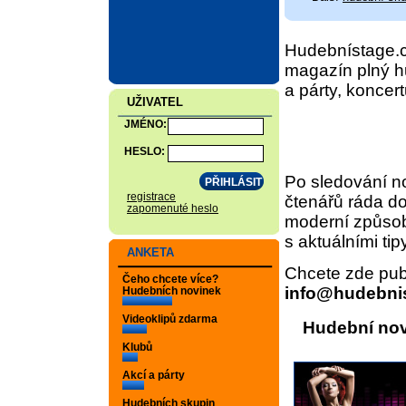
Hudebnístage.c
magazín plný h
a párty, koncert
UŽIVATEL
JMÉNO:
HESLO:
Po sledování no
registrace
čtenářů ráda do
zapomenuté heslo
moderní způsob
s aktuálními ti
ANKETA
Chcete zde publ
Čeho chcete více?
info@hudebni
Hudebních novinek
Videoklipů zdarma
Hudební no
Klubů
Akcí a párty
Hudebních skupin