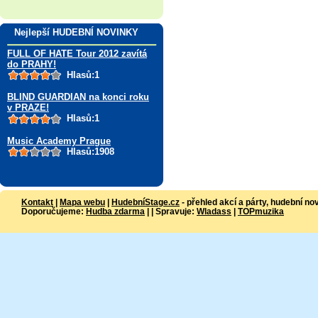
Nejlepší HUDEBNÍ NOVINKY
FULL OF HATE Tour 2012 zavítá
do PRAHY!
Hlasů:1
BLIND GUARDIAN na konci roku
v PRAZE!
Hlasů:1
Music Academy Prague
Hlasů:1908
Kontakt
|
Mapa webu
|
HudebníStage.cz
- přehled akcí a párty, hudební no
Doporučujeme:
Hudba zdarma
| | Spravuje:
Wladass
|
TOPmuzika