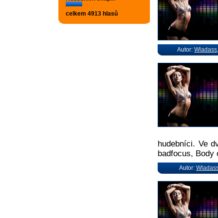
celkem 4913 hlasů
Autor:
Wladass
hudebníci. Ve d
badfocus, Body o
Autor:
Wladas