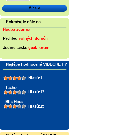
Více o
Pokračujte dále na
Hudba zdarma
Přehled
volných domén
Jediné české
geek fórum
Nejlépe hodnocené VIDEOKLIPY
-
Hlasů:1
- Tacho
Hlasů:13
- Bíla Hora
Hlasů:15