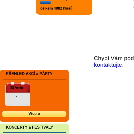
celkem 4882 hlasů
Chybí Vám podr
kontaktujte.
PŘEHLED AKCÍ a PÁRTY
Středa
.
Více o
KONCERTY a FESTIVALY