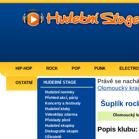
HIP-HOP
ROCK
POP
PUNK
ELECTRO
Právě se nachá
HUDEBNÍ STAGE
OSTATNÍ
Olomoucký kraj
Hudební novinky
Přehled akcí, párty
Šuplík roc
Koncerty a festivaly
Hudební kluby
Videoklipy zdarma
Olomoucký kr
Překlady písní
Hudební skupiny
Popis klubu:
Diskografie skupin
Uživatelé