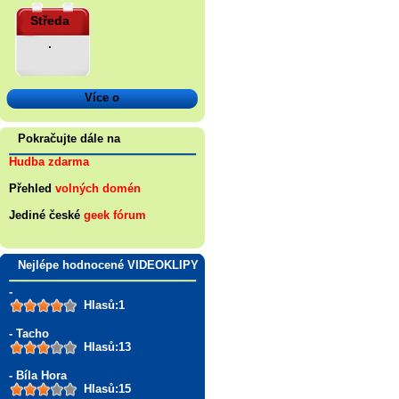
Středa
.
Více o
Pokračujte dále na
Hudba zdarma
Přehled
volných domén
Jediné české
geek fórum
Nejlépe hodnocené VIDEOKLIPY
-
Hlasů:1
- Tacho
Hlasů:13
- Bíla Hora
Hlasů:15