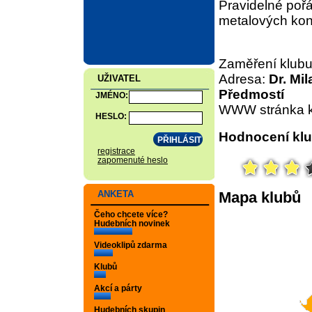
Pravidelné pořá
metalových kon
Zaměření klub
Adresa:
Dr. Mi
UŽIVATEL
Předmostí
JMÉNO:
WWW stránka k
HESLO:
Hodnocení klu
registrace
zapomenuté heslo
Mapa klubů
ANKETA
Čeho chcete více?
Hudebních novinek
Videoklipů zdarma
Klubů
Akcí a párty
Hudebních skupin