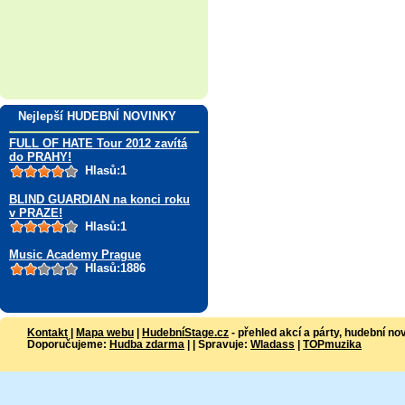
Nejlepší HUDEBNÍ NOVINKY
FULL OF HATE Tour 2012 zavítá
do PRAHY!
Hlasů:1
BLIND GUARDIAN na konci roku
v PRAZE!
Hlasů:1
Music Academy Prague
Hlasů:1886
Kontakt
|
Mapa webu
|
HudebníStage.cz
- přehled akcí a párty, hudební no
Doporučujeme:
Hudba zdarma
| | Spravuje:
Wladass
|
TOPmuzika