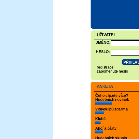
UŽIVATEL
JMÉNO:
HESLO:
registrace
zapomenuté heslo
ANKETA
Čeho chcete více?
Hudebních novinek
Videoklipů zdarma
Klubů
Akcí a párty
Hudebních skupin