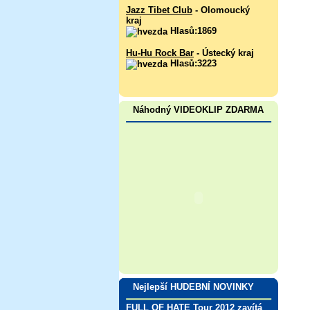
Jazz Tibet Club
- Olomoucký
kraj
Hlasů:1869
Hu-Hu Rock Bar
- Ústecký kraj
Hlasů:3223
Náhodný VIDEOKLIP ZDARMA
Nejlepší HUDEBNÍ NOVINKY
FULL OF HATE Tour 2012 zavítá