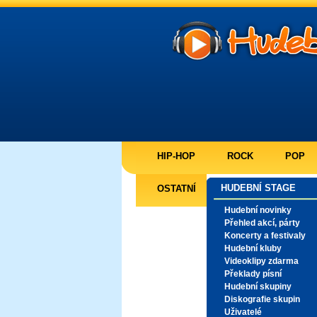
HIP-HOP
ROCK
POP
HUDEBNÍ STAGE
OSTATNÍ
Hudební novinky
Přehled akcí, párty
Koncerty a festivaly
Hudební kluby
Videoklipy zdarma
Překlady písní
Hudební skupiny
Diskografie skupin
Uživatelé