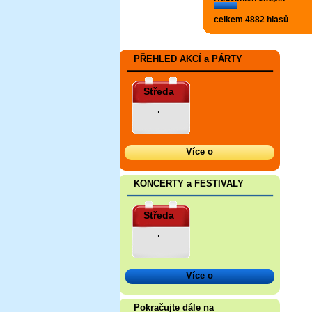
celkem 4882 hlasů
PŘEHLED AKCÍ a PÁRTY
Středa
.
Více o
KONCERTY a FESTIVALY
Středa
.
Více o
Pokračujte dále na