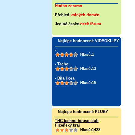
Hudba zdarma
Přehled
volných domén
Jediné české
geek fórum
Nejlépe hodnocené VIDEOKLIPY
-
Hlasů:1
- Tacho
Hlasů:13
- Bíla Hora
Hlasů:15
Nejlépe hodnocené KLUBY
THC techno house club
-
Plzeňský kraj
Hlasů:1428