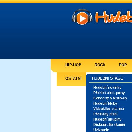
HIP-HOP
ROCK
POP
HUDEBNÍ STAGE
OSTATNÍ
Hudební novinky
Přehled akcí, párty
Koncerty a festivaly
Hudební kluby
Videoklipy zdarma
Překlady písní
Hudební skupiny
Diskografie skupin
Uživatelé