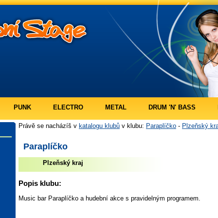
PUNK
ELECTRO
METAL
DRUM 'N' BASS
Právě se nacházíš v
katalogu klubů
v klubu:
Paraplíčko
-
Plzeňský kra
Paraplíčko
Plzeňský kraj
Popis klubu:
Music bar Paraplíčko a hudební akce s pravidelným programem.