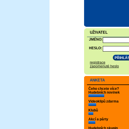
UŽIVATEL
JMÉNO:
HESLO:
registrace
zapomenuté heslo
ANKETA
Čeho chcete více?
Hudebních novinek
Videoklipů zdarma
Klubů
Akcí a párty
Hudebních skupin