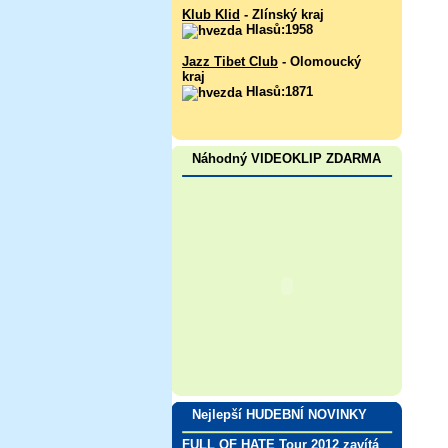
Klub Klid
- Zlínský kraj
Hlasů:1958
Jazz Tibet Club
- Olomoucký
kraj
Hlasů:1871
Náhodný VIDEOKLIP ZDARMA
Nejlepší HUDEBNÍ NOVINKY
FULL OF HATE Tour 2012 zavítá