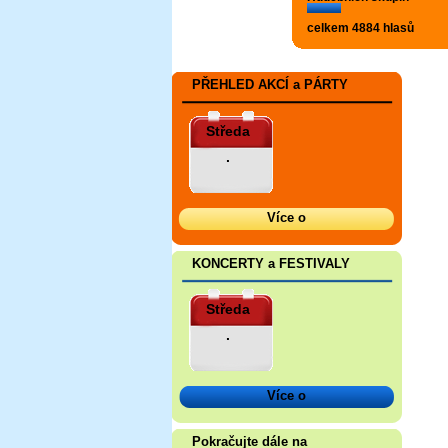
celkem 4884 hlasů
PŘEHLED AKCÍ a PÁRTY
Středa
.
Více o
KONCERTY a FESTIVALY
Středa
.
Více o
Pokračujte dále na