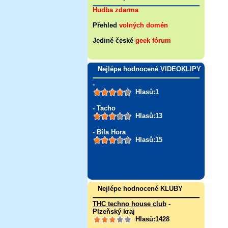
Hudba zdarma
Přehled
volných domén
Jediné české
geek fórum
Nejlépe hodnocené VIDEOKLIPY
-
Hlasů:1
- Tacho
Hlasů:13
- Bíla Hora
Hlasů:15
Nejlépe hodnocené KLUBY
THC techno house club
-
Plzeňský kraj
Hlasů:1428