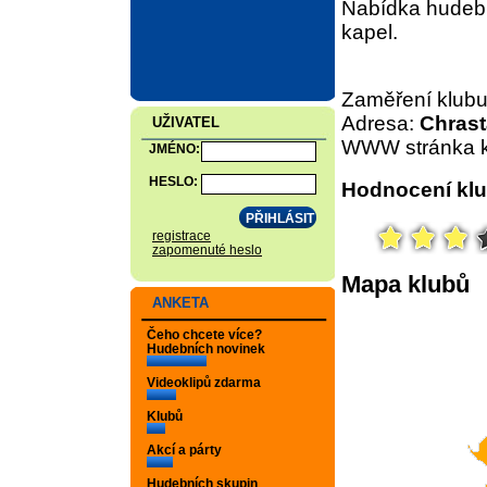
Nabídka hudebn
kapel.
Zaměření klub
Adresa:
Chrast
UŽIVATEL
WWW stránka k
JMÉNO:
HESLO:
Hodnocení klu
registrace
zapomenuté heslo
Mapa klubů
ANKETA
Čeho chcete více?
Hudebních novinek
Videoklipů zdarma
Klubů
Akcí a párty
Hudebních skupin