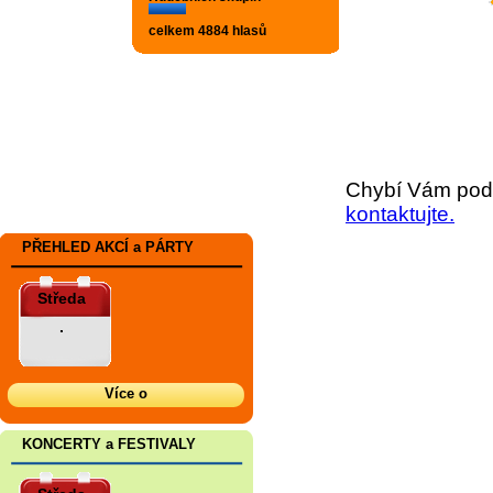
celkem 4884 hlasů
Chybí Vám podr
kontaktujte.
PŘEHLED AKCÍ a PÁRTY
Středa
.
Více o
KONCERTY a FESTIVALY