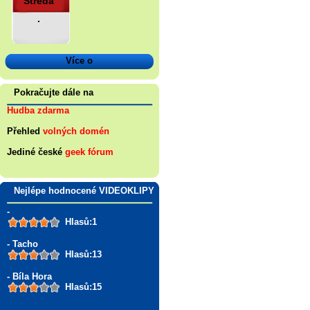
Středa
.
Více o
Pokračujte dále na
Hudba zdarma
Přehled
volných domén
Jediné české
geek fórum
Nejlépe hodnocené VIDEOKLIPY
-
Hlasů:1
- Tacho
Hlasů:13
- Bíla Hora
Hlasů:15