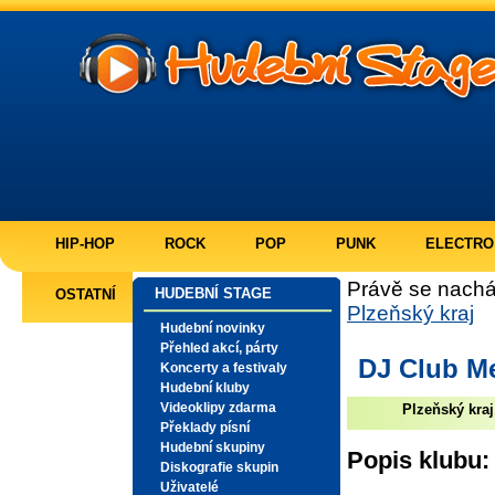
HIP-HOP
ROCK
POP
PUNK
ELECTRO
Právě se nachá
HUDEBNÍ STAGE
OSTATNÍ
Plzeňský kraj
Hudební novinky
Přehled akcí, párty
DJ Club M
Koncerty a festivaly
Hudební kluby
Videoklipy zdarma
Plzeňský kraj
Překlady písní
Hudební skupiny
Popis klubu:
Diskografie skupin
Uživatelé