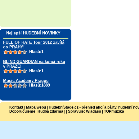
Nejlepší HUDEBNÍ NOVINKY
FULL OF HATE Tour 2012 zavítá
do PRAHY!
Hlasů:1
BLIND GUARDIAN na konci roku
v PRAZE!
Hlasů:1
Music Academy Prague
Hlasů:1889
Kontakt
|
Mapa webu
|
HudebníStage.cz
- přehled akcí a párty, hudební no
Doporučujeme:
Hudba zdarma
| | Spravuje:
Wladass
|
TOPmuzika