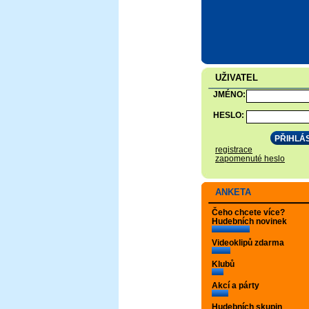
UŽIVATEL
JMÉNO:
HESLO:
registrace
zapomenuté heslo
ANKETA
Čeho chcete více?
Hudebních novinek
Videoklipů zdarma
Klubů
Akcí a párty
Hudebních skupin