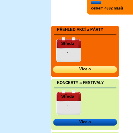
celkem 4882 hlasů
PŘEHLED AKCÍ a PÁRTY
Středa
.
Více o
KONCERTY a FESTIVALY
Středa
.
Více o