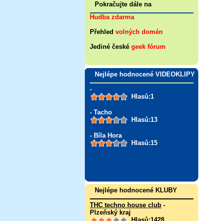
Pokračujte dále na
Hudba zdarma
Přehled
volných domén
Jediné české
geek fórum
Nejlépe hodnocené VIDEOKLIPY
-
Hlasů:1
- Tacho
Hlasů:13
- Bíla Hora
Hlasů:15
Nejlépe hodnocené KLUBY
THC techno house club
-
Plzeňský kraj
Hlasů:1428