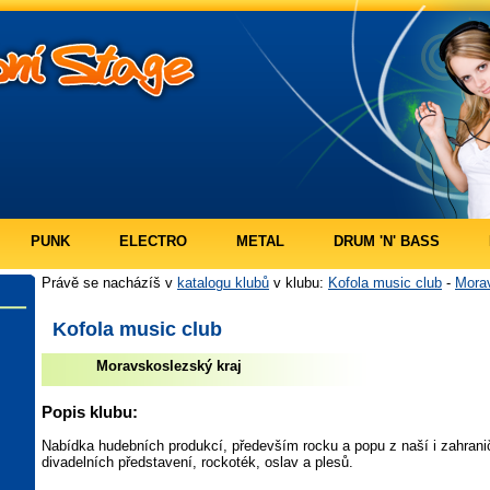
PUNK
ELECTRO
METAL
DRUM 'N' BASS
Právě se nacházíš v
katalogu klubů
v klubu:
Kofola music club
-
Morav
Kofola music club
Moravskoslezský kraj
Popis klubu:
Nabídka hudebních produkcí, především rocku a popu z naší i zahrani
divadelních představení, rockoték, oslav a plesů.