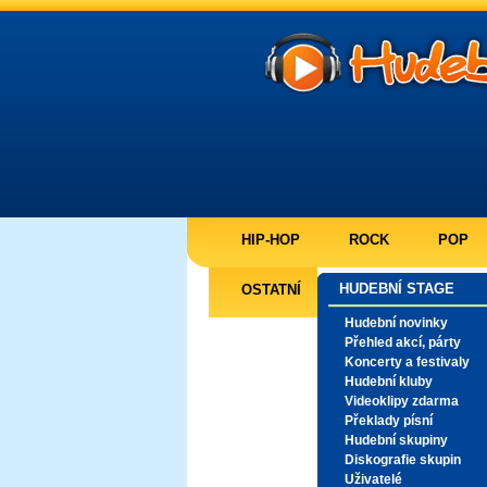
HIP-HOP
ROCK
POP
HUDEBNÍ STAGE
OSTATNÍ
Hudební novinky
Přehled akcí, párty
Koncerty a festivaly
Hudební kluby
Videoklipy zdarma
Překlady písní
Hudební skupiny
Diskografie skupin
Uživatelé