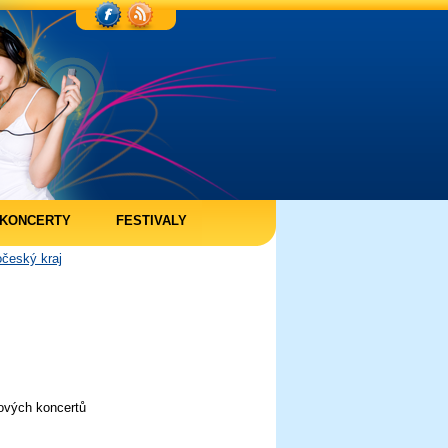
KONCERTY
FESTIVALY
očeský kraj
ových koncertů