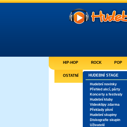
HIP-HOP
ROCK
POP
HUDEBNÍ STAGE
OSTATNÍ
Hudební novinky
Přehled akcí, párty
Koncerty a festivaly
Hudební kluby
Videoklipy zdarma
Překlady písní
Hudební skupiny
Diskografie skupin
Uživatelé