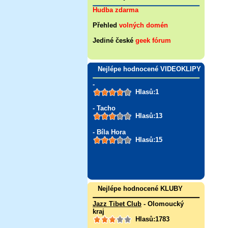
Hudba zdarma
Přehled
volných domén
Jediné české
geek fórum
Nejlépe hodnocené VIDEOKLIPY
-
Hlasů:1
- Tacho
Hlasů:13
- Bíla Hora
Hlasů:15
Nejlépe hodnocené KLUBY
Jazz Tibet Club
- Olomoucký
kraj
Hlasů:1783