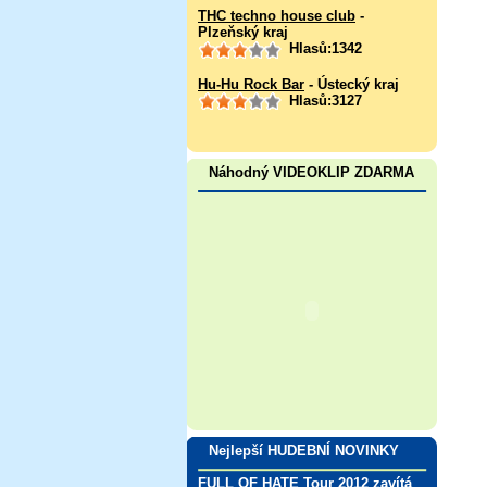
THC techno house club
-
Plzeňský kraj
Hlasů:1342
Hu-Hu Rock Bar
- Ústecký kraj
Hlasů:3127
Náhodný VIDEOKLIP ZDARMA
Nejlepší HUDEBNÍ NOVINKY
FULL OF HATE Tour 2012 zavítá