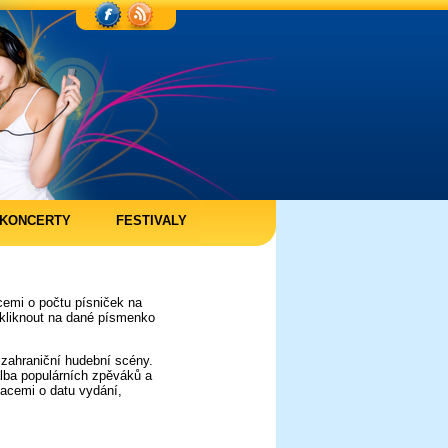
KONCERTY
FESTIVALY
cemi o počtu písniček na
í kliknout na dané písmenko
 zahraniční hudební scény.
lba populárních zpěváků a
macemi o datu vydání,