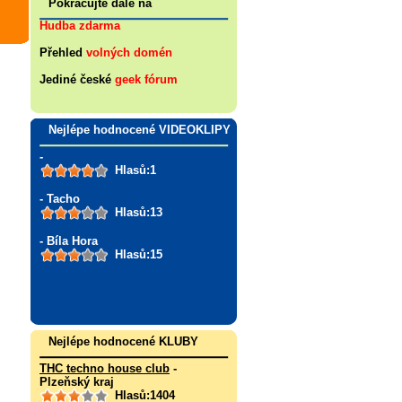
Pokračujte dále na
Hudba zdarma
Přehled
volných domén
Jediné české
geek fórum
Nejlépe hodnocené VIDEOKLIPY
-
Hlasů:1
- Tacho
Hlasů:13
- Bíla Hora
Hlasů:15
Nejlépe hodnocené KLUBY
THC techno house club
-
Plzeňský kraj
Hlasů:1404