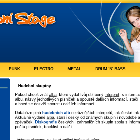
PUNK
ELECTRO
METAL
DRUM 'N' BASS
Hudební skupiny
Pokud chceš znát
alba
, které vydal tvůj oblíbený
interpret
, s informa
albu, názvy jednotlivých písniček a spoustě dalších informací, stač
a hned se dozvíš spoustu dalších informací.
Databáze plná
hudebních alb
nejrůznějších interpetů, jak české tak
Aktuálně vydané
alba
, starší desky od známých skupin i novodobé a
zpěvaček.
Diskografie
českých i zahraničních skupin spolu s infor
počtu písniček, tracklist a další.
Vyberte písmeno, na které začíná jméno skupiny: