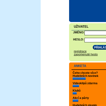
UŽIVATEL
JMÉNO:
HESLO:
registrace
zapomenuté heslo
ANKETA
Čeho chcete více?
Hudebních novinek
Videoklipů zdarma
Klubů
Akcí a párty
Hudebních skupin