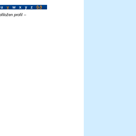
 u
v
w x y z
0-9
iložen profil --