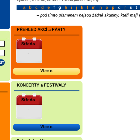
a
b
c
d
e
f g
h
i
j
k
l
m
n
o
p
q
r
s t
-- pod tímto písmenem nejsou žádné skupiny, kteří mají př
PŘEHLED AKCÍ a PÁRTY
Středa
.
Více o
KONCERTY a FESTIVALY
Středa
.
Více o