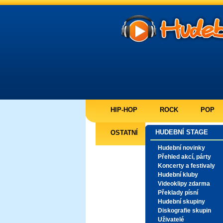
HIP-HOP
ROCK
POP
HUDEBNÍ STAGE
OSTATNÍ
Hudební novinky
Přehled akcí, párty
Koncerty a festivaly
Hudební kluby
Videoklipy zdarma
Překlady písní
Hudební skupiny
Diskografie skupin
Uživatelé