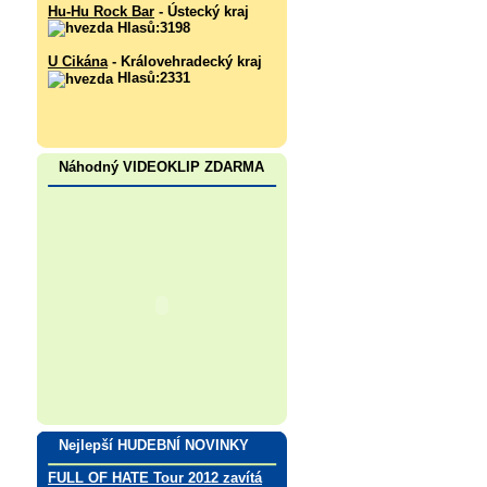
Hu-Hu Rock Bar
- Ústecký kraj
Hlasů:3198
U Cikána
- Královehradecký kraj
Hlasů:2331
Náhodný VIDEOKLIP ZDARMA
Nejlepší HUDEBNÍ NOVINKY
FULL OF HATE Tour 2012 zavítá