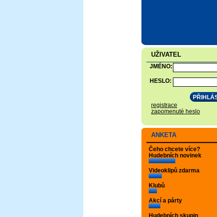
UŽIVATEL
JMÉNO:
HESLO:
registrace
zapomenuté heslo
ANKETA
Čeho chcete více?
Hudebních novinek
Videoklipů zdarma
Klubů
Akcí a párty
Hudebních skupin