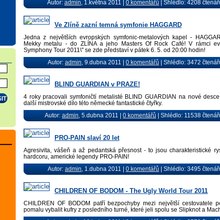
Autor:
admin
, 1.května 2011 |
0 komentářů
| Shlédlo: 4208 čtenář
Ve Zlíně zazní temná symfonie HAGGARD
Jedna z největších evropských symfonic-metalových kapel - HAGGA
Mekky metalu - do ZLÍNA a jeho Masters Of Rock Café! V rámci ev
Symphony Tour 2011\" se zde představí v pátek 6. 5. od 20:00 hodin!
Autor:
admin
, 9.dubna 2011 |
0 komentářů
| Shlédlo: 3472 čtenář
BLIND GUARDIAN v PRAZE!
4 roky pracovali symfoničtí metalisté BLIND GUARDIAN na nové desce, 
další mistrovské dílo této německé fantastické čtyřky.
Autor:
admin
, 5.dubna 2011 |
0 komentářů
| Shlédlo: 11538 čtenář
PRO-PAIN slaví 20 let
Agresivita, vášeň a až pedantská přesnost - to jsou charakteristické r
hardcoru, americké legendy PRO-PAIN!
Autor:
admin
, 1.dubna 2011 |
0 komentářů
| Shlédlo: 3495 čtenář
CHILDREN OF BODOM - The Ugly World Tour 2011
CHILDREN OF BODOM patří bezpochyby mezi největší cestovatele po s
pomalu vybalit kufry z posledního turné, které jeli spolu se Slipknot a Mac