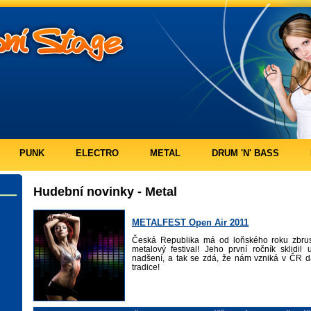
PUNK
ELECTRO
METAL
DRUM 'N' BASS
Hudební novinky - Metal
METALFEST Open Air 2011
Česká Republika má od loňského roku zbrus
metalový festival! Jeho první ročník sklidi
nadšení, a tak se zdá, že nám vzniká v ČR d
tradice!