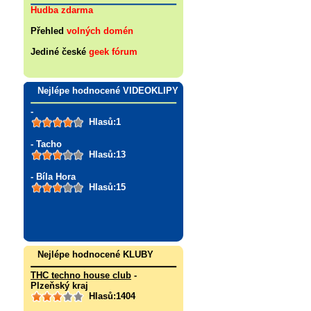
Hudba zdarma
Přehled
volných domén
Jediné české
geek fórum
Nejlépe hodnocené VIDEOKLIPY
-
Hlasů:1
- Tacho
Hlasů:13
- Bíla Hora
Hlasů:15
Nejlépe hodnocené KLUBY
THC techno house club
-
Plzeňský kraj
Hlasů:1404