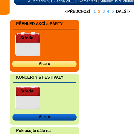
Autor:
admin
, 16.ledna 2011 |
0 komentářů
| Shlédlo: 3578 čtenář
<PŘEDCHOZÍ
1
2
3
4
5
DALŠÍ>
PŘEHLED AKCÍ a PÁRTY
Středa
.
Více o
KONCERTY a FESTIVALY
Středa
.
Více o
Pokračujte dále na