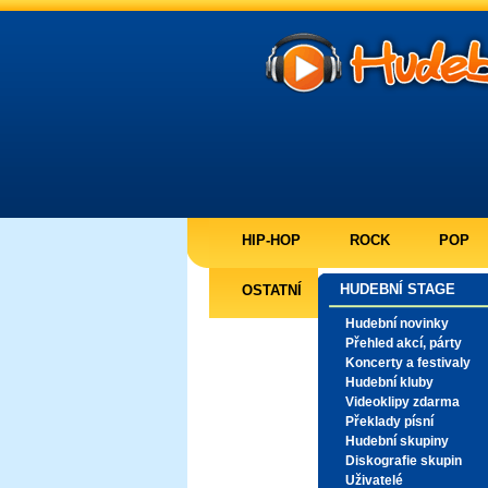
HIP-HOP
ROCK
POP
HUDEBNÍ STAGE
OSTATNÍ
Hudební novinky
Přehled akcí, párty
Koncerty a festivaly
Hudební kluby
Videoklipy zdarma
Překlady písní
Hudební skupiny
Diskografie skupin
Uživatelé