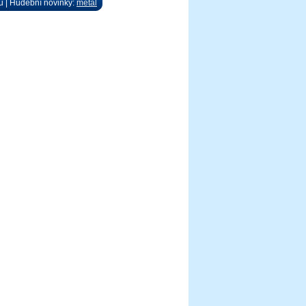
ů | Hudební novinky:
metal