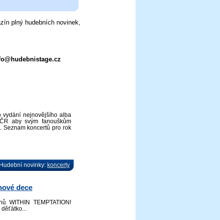
zín plný hudebních novinek,
fo@hudebnistage.cz
 vydání nejnovějšího alba
lé ČR aby svým fanouškům
t. Seznam koncertů pro rok
| Hudební novinky:
koncerty
nové dece
ďanů WITHIN TEMPTATION!
děťátko...