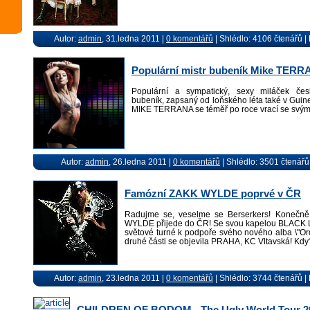
Autor:
admin
, 31.ledna 2011 |
0 komentářů
| Shlédlo: 4106 čtenářů 
Populární mistr bubeník Mike TERR
Populární a sympatický, sexy miláček česk
bubeník, zapsaný od loňského léta také v Guine
MIKE TERRANA se téměř po roce vrací se svý
Autor:
admin
, 26.ledna 2011 |
0 komentářů
| Shlédlo: 3501 čtenářů
Famózní ZAKK WYLDE poprvé v ČR
Radujme se, veselme se Berserkers! Konečně
WYLDE přijede do ČR! Se svou kapelou BLACK 
světové turné k podpoře svého nového alba \"Ord
druhé části se objevila PRAHA, KC Vltavská! Kdy
Autor:
admin
, 23.ledna 2011 |
0 komentářů
| Shlédlo: 3744 čtenářů 
CHILDREN OF BODOM - The Ugly World Tour 2