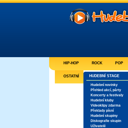
HIP-HOP
ROCK
POP
HUDEBNÍ STAGE
OSTATNÍ
Hudební novinky
Přehled akcí, párty
Koncerty a festivaly
Hudební kluby
Videoklipy zdarma
Překlady písní
Hudební skupiny
Diskografie skupin
Uživatelé