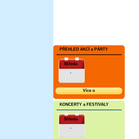
PŘEHLED AKCÍ a PÁRTY
Středa
.
Více o
KONCERTY a FESTIVALY
Středa
.