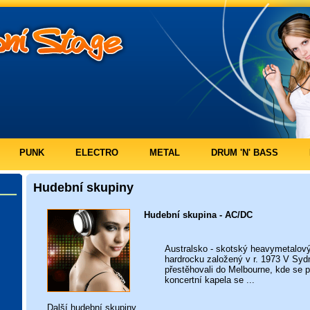
PUNK
ELECTRO
METAL
DRUM 'N' BASS
Hudební skupiny
Hudební skupina - AC/DC
Australsko - skotský heavymetalový
hardrocku založený v r. 1973 V Syd
přestěhovali do Melbourne, kde se p
koncertní kapela se ...
Další
hudební skupiny