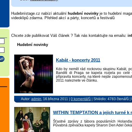
Hudebnístage.cz nabízí aktuální
hudební novinky
je to hudební maga
videoklipů zdarma. Přehled akcí a párty, koncertů a festivalů
Chcete zde publikovat Váš článek ? Tak nás kontaktujte na emailu:
in
Hudební novinky
Kabát - koncerty 2011
Kdo by neměl rád rockovou skupinu Kabát, po
Banditi di Praga se kapela rozjela po ce
připravila koncerty, na které nejde zapomenou
2011 naleznete ve článku.
Autor:
admin
, 16.března 2011 |
0 komentářů
| Shlédlo: 4783 čtenářů 
WITHIN TEMPTATION a jejich turné k 
Šťastné zprávy z tábora populárních Holan
Půvabná zpěvačka kapely Sharon Den Adel čeká 