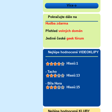
Více o
Pokračujte dále na
Hudba zdarma
Přehled
volných domén
Jediné české
geek fórum
Nejlépe hodnocené VIDEOKLIPY
-
Hlasů:1
- Tacho
Hlasů:13
- Bíla Hora
Hlasů:15
Nejlépe hodnocené KLUBY