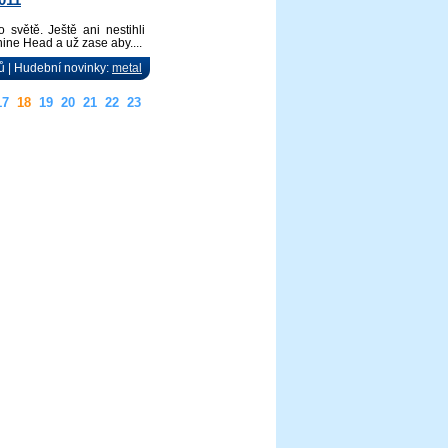
větě. Ještě ani nestihli
hine Head a už zase aby....
ů | Hudební novinky:
metal
17
18
19
20
21
22
23