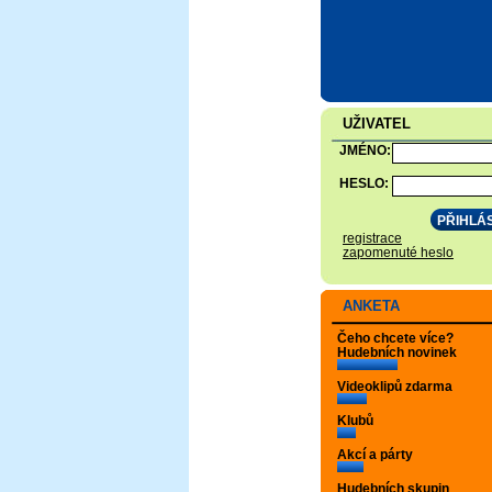
UŽIVATEL
JMÉNO:
HESLO:
registrace
zapomenuté heslo
ANKETA
Čeho chcete více?
Hudebních novinek
Videoklipů zdarma
Klubů
Akcí a párty
Hudebních skupin