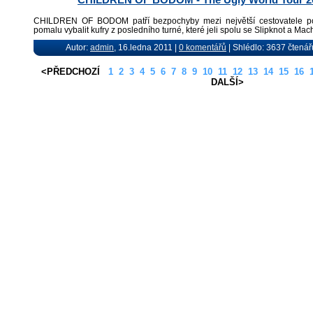
CHILDREN OF BODOM patří bezpochyby mezi největší cestovatele po s
pomalu vybalit kufry z posledního turné, které jeli spolu se Slipknot a Mac
Autor:
admin
, 16.ledna 2011 |
0 komentářů
| Shlédlo: 3637 čtenář
<PŘEDCHOZÍ
1
2
3
4
5
6
7
8
9
10
11
12
13
14
15
16
DALŠÍ>