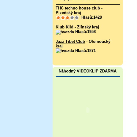
THC techno house club
-
Plzeňský kraj
Hlasů:1428
Klub Klid
- Zlínský kraj
Hlasů:1958
Jazz Tibet Club
- Olomoucký
kraj
Hlasů:1871
Náhodný VIDEOKLIP ZDARMA