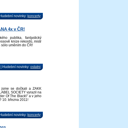
| Hudební novinky:
koncerty
ANA 4x v ČR!
ého publika, fantastický
ssově knize rekordů, mistr
m sólo uměním do ČR!
 | Hudební novinky:
ostatni
 jsme se dočkali a ZAKK
LABEL SOCIETY vyrazil na
er Of The Black\" a v jeho
? 10. března 2011!
| Hudební novinky:
koncerty
011