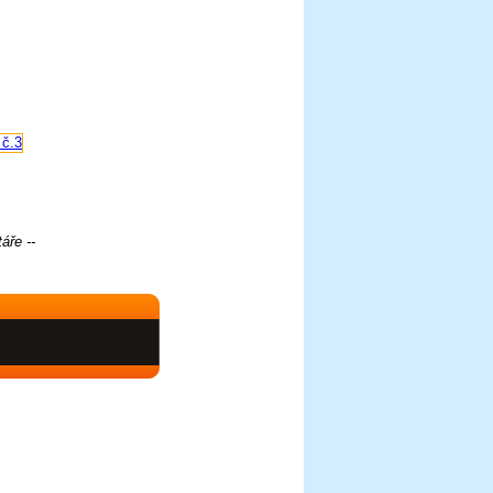
áře --