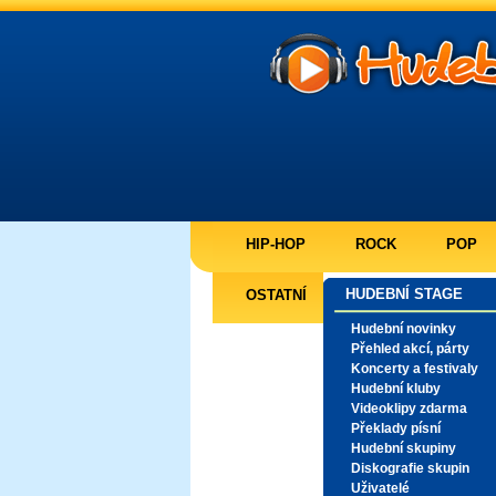
HIP-HOP
ROCK
POP
HUDEBNÍ STAGE
OSTATNÍ
Hudební novinky
Přehled akcí, párty
Koncerty a festivaly
Hudební kluby
Videoklipy zdarma
Překlady písní
Hudební skupiny
Diskografie skupin
Uživatelé