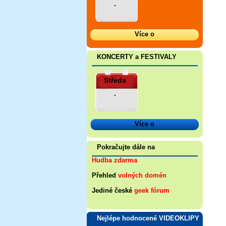
.
Více o
KONCERTY a FESTIVALY
Středa
.
Více o
Pokračujte dále na
Hudba zdarma
Přehled
volných domén
Jediné české
geek fórum
Nejlépe hodnocené VIDEOKLIPY