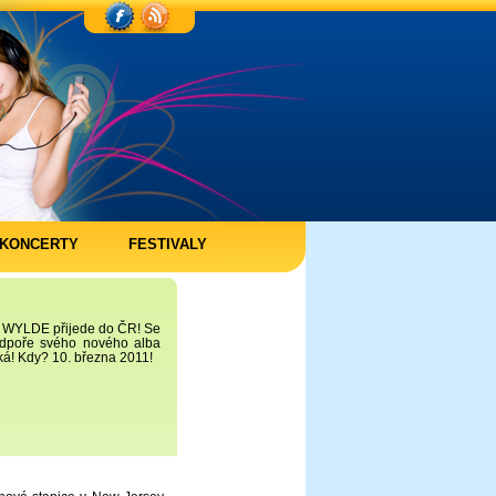
KONCERTY
FESTIVALY
K WYLDE přijede do ČR! Se
dpoře svého nového alba
ská! Kdy? 10. března 2011!