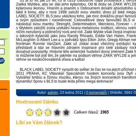
Už je to víc jak 20 let, co si Ozzy Osbourne najal prodavače z benz
Zakka Wyldea, aby se stal jeho kytaristou. Od té doby se ZAKK WYLDE 
kytarovou ikonou. Hraním a psaním s Osbournem dosáhl absolutního ú
také k tomu, aby v roce 1998 založil svou vlastní, dnes již také me
LABEL SOCIETY. BLS jsou ukázkou toho, jak moc dokážou praví fanoušci 
a svým způsobem i nasměrovat. Celosvětové davy fanoušků BLS si ří
následují svou mantru: Strenght, Determination, Merciless, Forever –
s Wyldem založili zcela unikátní heavy-metalovou instituci, věrnou sv
ničím nerušený a jedinečný rock and roll. Zakk Wylde však čerpá inspirac
u takových kytaristů jako jsou Randy Rhoads, Eddie Van Halen, Frank
McLaughlin či Albert Lee a u zpěváků typu Elton John, Gregg Allman n
frontman Ronnie VanZant. Zakk už získal snad všechny existující ky
představit a stal se hlavním zdrojem inspirace pro celé zástupy rock
dosahují popularity. Historie této americké hudební ikony jménem Zakk 
si můžeme být jistí tím, že jakmile na pódium vtrhne ZAKK WYLDE a
strhne se neukočírovatelná vřava a kalba!
BLACK LABEL SOCIETY vyrazili do světa! Je čas se na jejich příchod ná
2011 PRAHA, KC Vltavská! Speciálním hostem koncertu jsou čtyři a
Vytvářejí tvrdou a říznou muziku, kterou na živých koncertech transfor
dynamitu! Spolu s BLS to bude teda přímo mega detonace!
Autor:
admin
, 23.ledna 2011 |
0 komentářů
| Shlédlo: 3662 č
Hodnocení článku
Celkem hlasů:
1965
Líbí se Vám článek?