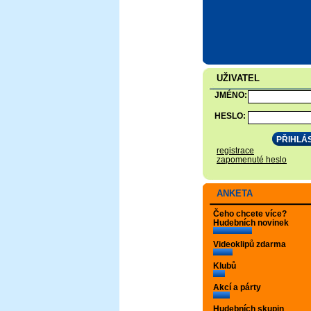
UŽIVATEL
JMÉNO:
HESLO:
registrace
zapomenuté heslo
ANKETA
Čeho chcete více?
Hudebních novinek
Videoklipů zdarma
Klubů
Akcí a párty
Hudebních skupin