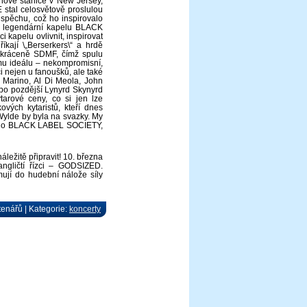
ínové stanice v New Jersey,
stal celosvětově proslulou
spěchu, což ho inspirovalo
ga legendární kapelu BLACK
kapelu ovlivnit, inspirovat
kají \„Berserkers\“ a hrdě
 zkráceně SDMF, čímž spulu
ému ideálu – nekompromisní,
i nejen u fanoušků, ale také
 Marino, Al Di Meola, John
ebo pozdější Lynyrd Skynyrd
tarové ceny, co si jen lze
ových kytaristů, kteří dnes
Wylde by byla na svazky. My
 jeho BLACK LABEL SOCIETY,
ležitě připravit! 10. března
ngličtí řízci – GODSIZED.
mují do hudební nálože síly
tenářů | Kategorie:
koncerty