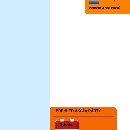
celkem 4788 hlasů
PŘEHLED AKCÍ a PÁRTY
Středa