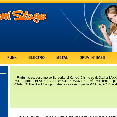
PUNK
ELECTRO
METAL
DRUM 'N' BASS
Radujme se, veselme se Berserkers! Konečně jsme se dočkali a ZAK
svou kapelou BLACK LABEL SOCIETY vyrazil na světové turné k po
\"Order Of The Black\" a v jeho druhé části se objevila PRAHA, KC Vltav