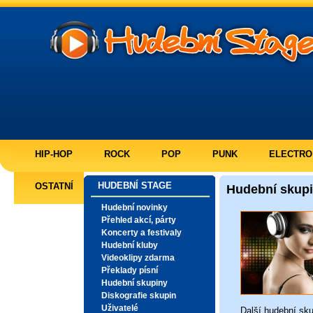
HIP-HOP
ROCK
POP
PUNK
ELECTRO
HUDEBNÍ STAGE
OSTATNÍ
Hudební skup
Hudební novinky
Přehled akcí, párty
Koncerty a festivaly
Hudební kluby
Videoklipy zdarma
Překlady písní
Hudební skupiny
Diskografie skupin
Uživatelé
Další
hudební sku