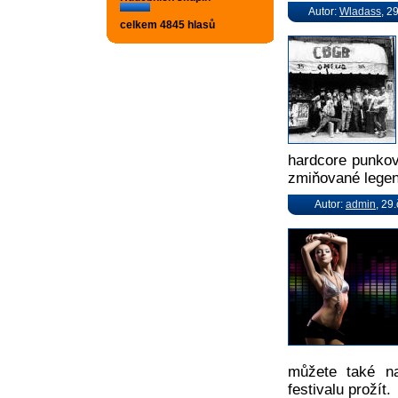
Autor:
Wladass
, 2
celkem 4845 hlasů
hardcore punkov
zmiňované legen
Autor:
admin
, 29
můžete také n
festivalu prožít.