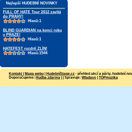
Nejlepší HUDEBNÍ NOVINKY
FULL OF HATE Tour 2012 zavítá
do PRAHY!
Hlasů:1
BLIND GUARDIAN na konci roku
v PRAZE!
Hlasů:1
HATEFEST rozdrtí ZLÍN!
Hlasů:1544
Kontakt
|
Mapa webu
|
HudebníStage.cz
- přehled akcí a párty, hudební no
Doporučujeme:
Hudba zdarma
| | Spravuje:
Wladass
|
TOPmuzika