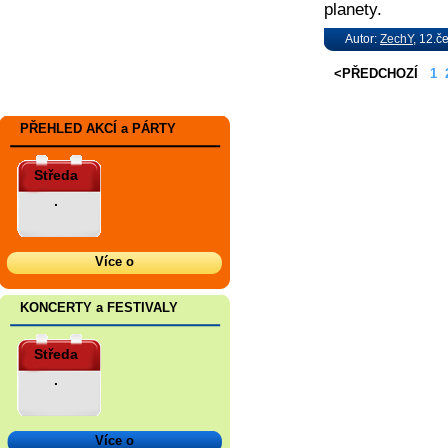
planety.
Autor:
ZechY
, 12.č
<PŘEDCHOZÍ
1
PŘEHLED AKCÍ a PÁRTY
Středa
.
Více o
KONCERTY a FESTIVALY
Středa
.
Více o