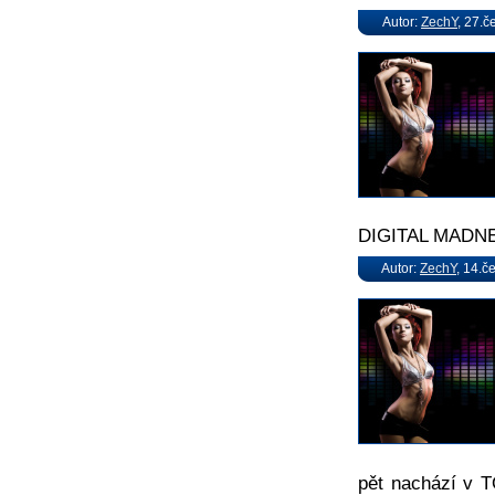
Autor:
ZechY
, 27.č
DIGITAL MADNE
Autor:
ZechY
, 14.č
pět nachází v T