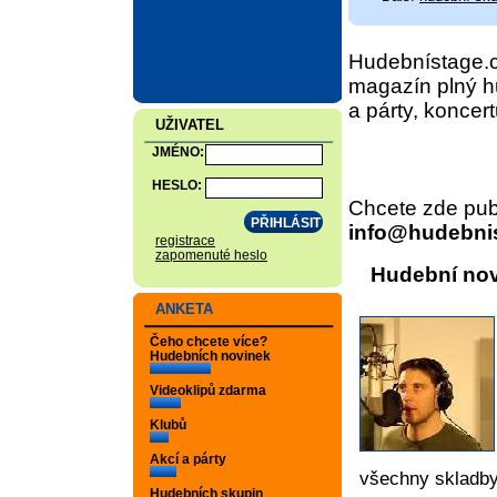
Hudebnístage.c
magazín plný h
a párty, koncert
UŽIVATEL
JMÉNO:
HESLO:
Chcete zde publ
info@hudebni
registrace
zapomenuté heslo
Hudební no
ANKETA
Čeho chcete více?
Hudebních novinek
Videoklipů zdarma
Klubů
Akcí a párty
všechny skladby
Hudebních skupin