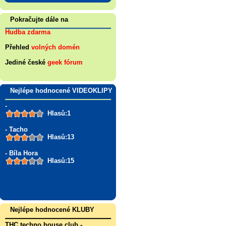
Pokračujte dále na
Hudba zdarma
Přehled
volných domén
Jediné české
geek fórum
Nejlépe hodnocené VIDEOKLIPY
-
Hlasů:1
- Tacho
Hlasů:13
- Bíla Hora
Hlasů:15
Nejlépe hodnocené KLUBY
THC techno house club
-