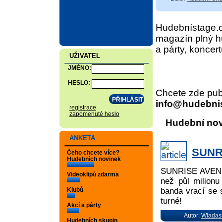
Hudebnístage.c
magazín plný h
a párty, koncert
UŽIVATEL
JMÉNO:
HESLO:
Chcete zde publ
info@hudebni
registrace
zapomenuté heslo
Hudební no
ANKETA
SUNR
Čeho chcete více?
Hudebních novinek
SUNRISE AVENUE
Videoklipů zdarma
než půl milion
banda vrací se 
Klubů
turné!
Akcí a párty
Autor:
Wladas
Hudebních skupin