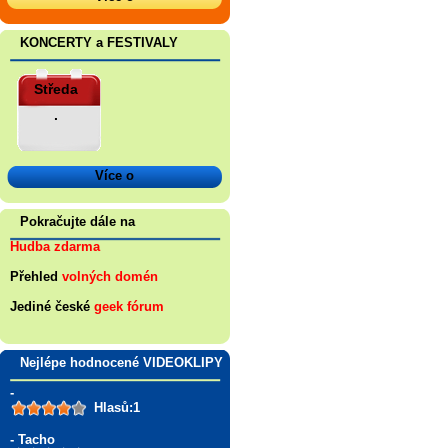
KONCERTY a FESTIVALY
Středa
.
Více o
Pokračujte dále na
Hudba zdarma
Přehled
volných domén
Jediné české
geek fórum
Nejlépe hodnocené VIDEOKLIPY
-
Hlasů:1
- Tacho