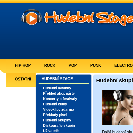
HIP-HOP
ROCK
POP
PUNK
ELECTRO
HUDEBNÍ STAGE
OSTATNÍ
Hudební skup
Hudební novinky
Přehled akcí, párty
Koncerty a festivaly
Hudební kluby
Videoklipy zdarma
Překlady písní
Hudební skupiny
Diskografie skupin
Uživatelé
Další
hudební sku