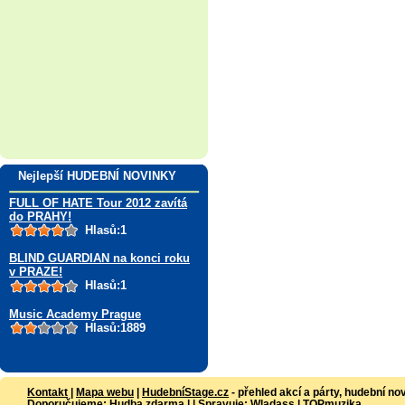
Nejlepší HUDEBNÍ NOVINKY
FULL OF HATE Tour 2012 zavítá
do PRAHY!
Hlasů:1
BLIND GUARDIAN na konci roku
v PRAZE!
Hlasů:1
Music Academy Prague
Hlasů:1889
Kontakt
|
Mapa webu
|
HudebníStage.cz
- přehled akcí a párty, hudební no
Doporučujeme:
Hudba zdarma
| | Spravuje:
Wladass
|
TOPmuzika