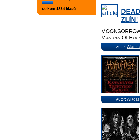
celkem 4884 hlasů
DEAD
ZLÍN!
MOONSORROW (F
Masters Of Roc
Autor:
Wladas
Autor:
Wladas