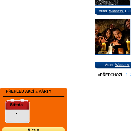
Autor:
Wladass
, 18.
Autor:
Wladass
,
<PŘEDCHOZÍ
1
PŘEHLED AKCÍ a PÁRTY
Středa
.
Více o