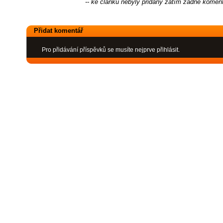
-- ke článku nebyly přidány zatím žádné koment
Přidat komentář
Pro přidávání příspěvků se musíte nejprve přihlásit.