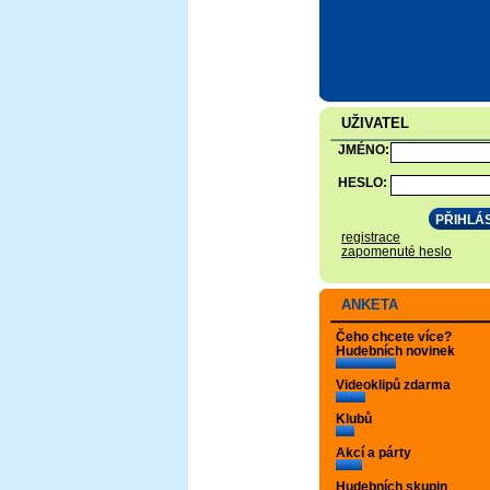
UŽIVATEL
JMÉNO:
HESLO:
registrace
zapomenuté heslo
ANKETA
Čeho chcete více?
Hudebních novinek
Videoklipů zdarma
Klubů
Akcí a párty
Hudebních skupin