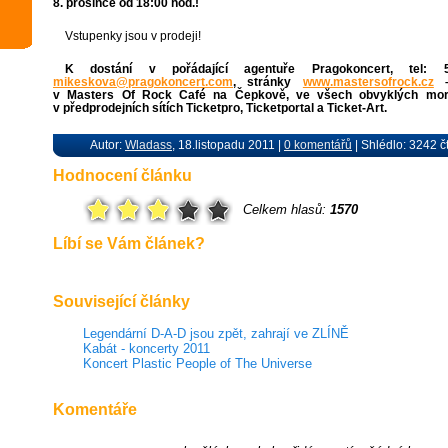
8. prosince od 18:00 hod.!
Vstupenky jsou v prodeji!
K dostání v pořádající agentuře Pragokoncert, tel: 
mikeskova@
pragokoncert.com
, stránky
www.mastersofrock.cz
–
v Masters Of Rock Café na Čepkově, ve všech obvyklých mor
v předprodejních sítích Ticketpro, Ticketportal a Ticket-Art.
Autor:
Wladass
, 18.listopadu 2011 |
0 komentářů
| Shlédlo: 3242 č
Hodnocení článku
Celkem hlasů:
1570
Líbí se Vám článek?
Související články
Legendární D-A-D jsou zpět, zahrají ve ZLÍNĚ
Kabát - koncerty 2011
Koncert Plastic People of The Universe
Komentáře