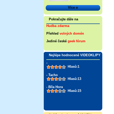
Více o
Pokračujte dále na
Hudba zdarma
Přehled
volných domén
Jediné české
geek fórum
Nejlépe hodnocené VIDEOKLIPY
-
Hlasů:1
- Tacho
Hlasů:13
- Bíla Hora
Hlasů:15