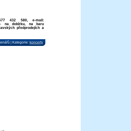
577 432 580, e-mail:
 na dobírku, na baru
avských předprodejích a
tenářů | Kategorie:
koncerty