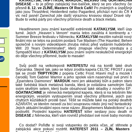
KATAKLYSM, TRIPTYKON, MARDUK, MILKING THE GOATMACHI
DISEASE
– to je přímo zabijácký live-balíček, který se pro všechny čes
přesně
8. 12. ve ZLÍNĚ, Masters Of Rock Café!
Po známých a úspěšných
jako jsou Thrashfest, Heidenfest nebo Paganfest, přichází nyní do ČR
víc než jasné! Zanechat zde další výraznou krvavou stopu! Dravé síly
Bude to velká párty pro všechny příznivce death a black metalu.
Headlinerem jsou známí kanadští extrémisté
KATAKLYSM
, kteří ús
turné. Jejich „Heaven´s Venom“ mania letos zasáhla 4 kontinenty a 
Summer Breeze festivalu v Německu.
KATAKLYSM
mezitím nahráli nový 
finální mix se letos na podzim postará Tue Madsen (The Haunted, Behe
společně s novým videoklipem zhruba měsíc před vydáním hudebníh
Will: 20 Years Determinated“, který zmapuje všechny vzestupy a 
Sympatičtí kluci z
KATAKLYSM
jsou známí svými neskutečně energickým
do děje všechny přítomné, bude to masakr!
Svůj podíl na velkoleposti
HATEFESTU
má na kontě také dru
Švýcarska. Stejně tak, jako se kdysi zrodila kapela CELTIC FROST z po
tak se zrodil
TRIPTYKON
z popela Celtic Frost. Hlavní muž a mozek k
čaroděj Tom Gabriel Warrior a jeho spolek vám naservírují své první 
„Eparistera Daimones“.
MARDUK
není jen akkadský bůh a patron star
také švédská black metalová banda, která je ovládána samotným Sat
svým skvělým setem, který bude obsahovat také skladby z nového EP 
GOATMACHINE
je německá metal/grind kapela, která si na letošním Met
energickým, veselým vystoupením snad všechny přítomné, jejich par
chytrých kůzlátkách prostě baví. Těšit se můžete také na polský death
AZARATH, ve kterém nesedí za bicí soupravou nikdo jiný než fantastický
Jejich aktuální brutální epos nese název „Blasphemers Maledictions“ a 
podsvětí. Poslední kapelou
HATEFEST
killer sestavy jsou death 
DISEASE
z Německa, kteří vám rovněž představí své nové baby monstrum
Co dodat? Pořiďte si svoji vstupenku do pekla včas, ať stihnete p
zabijácká akce pokusí rozdrtit.
HATEFEST 2011 – ZLÍN, Masters 