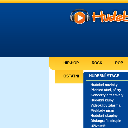
HIP-HOP
ROCK
POP
HUDEBNÍ STAGE
OSTATNÍ
Hudební novinky
Přehled akcí, párty
Koncerty a festivaly
Hudební kluby
Videoklipy zdarma
Překlady písní
Hudební skupiny
Diskografie skupin
Uživatelé