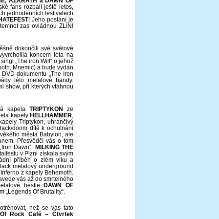
NE, AZARATH a DAWN OF
ké fans rozbalí ještě letos,
 jednodenních festivalech
HATEFEST
! Jeho poslání je
 temnot zas ovládnou ZLÍN!
pěšně dokončili své světové
vyvrcholila koncem léta na
singl „The iron Will“ o jehož
moth, Mnemic) a bude vydán
o DVD dokumentu „The Iron
pády této metalové bandy.
i show, při kterých vtáhnou
há kapela
TRIPTYKON
ze
pela kapely
HELLHAMMER
,
apely Triptykon, uhrančivý
black/doom dítě k ochutnání
ověkého města Babylon, ale
anem. Přesvědčí vás o tom
„Iron Dawn“.
MILKING THE
alfestu v Plzni získala svým
ádní příběh o zlém vlku a
/black metalový underground
 Inferno z kapely Behemoth.
zavede vás až do smrtelného
metalové bestie
DAWN OF
 „Legends Of Brutality“.
otrénovat, než se vás tato
Of Rock Café – Čtvrtek