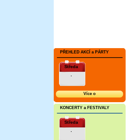
PŘEHLED AKCÍ a PÁRTY
Středa
.
Více o
KONCERTY a FESTIVALY
Středa
.