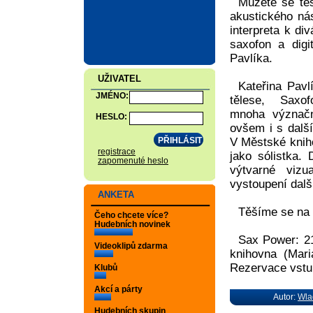
Můžete se těš
akustického nás
interpreta k di
saxofon a digi
Pavlíka.
UŽIVATEL
Kateřina Pav
JMÉNO:
tělese, Saxof
mnoha význačn
HESLO:
ovšem i s dalš
V Městské knih
registrace
jako sólistka.
zapomenuté heslo
výtvarné vizua
vystoupení dalš
ANKETA
Těšíme se na 
Čeho chcete více?
Hudebních novinek
Sax Power: 21
Videoklipů zdarma
knihovna (Mar
Rezervace vstu
Klubů
Akcí a párty
Autor:
Wla
Hudebních skupin