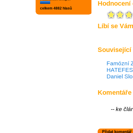
Hodnocení 
celkem 4882 hlasů
Líbí se Vá
Související
Famózní 
HATEFEST 
Daniel Slo
Komentáře
-- ke čl
Přidat komentář