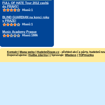
FULL OF HATE Tour 2012 zavítá
do PRAHY!
Hlasů:1
BLIND GUARDIAN na konci roku
v PRAZE!
Hlasů:1
Music Academy Prague
Hlasů:1886
Kontakt
|
Mapa webu
|
HudebníStage.cz
- přehled akcí a párty, hudební no
Doporučujeme:
Hudba zdarma
| | Spravuje:
Wladass
|
TOPmuzika