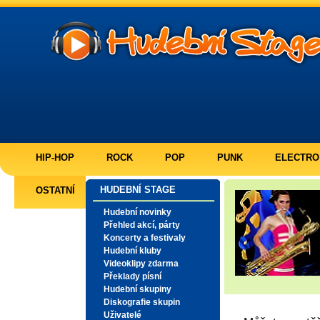
HIP-HOP
ROCK
POP
PUNK
ELECTRO
HUDEBNÍ STAGE
OSTATNÍ
Hudební novinky
Přehled akcí, párty
Koncerty a festivaly
Hudební kluby
Videoklipy zdarma
Překlady písní
Hudební skupiny
Diskografie skupin
Uživatelé