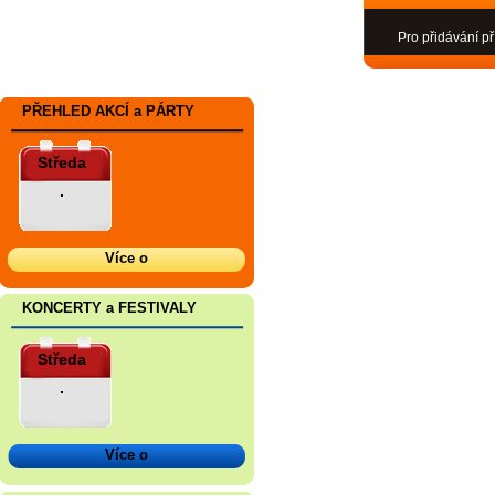
Pro přidávání př
PŘEHLED AKCÍ a PÁRTY
Středa
.
Více o
KONCERTY a FESTIVALY
Středa
.
Více o