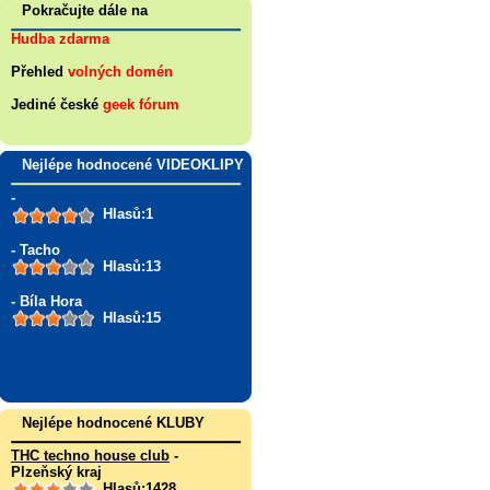
Pokračujte dále na
Hudba zdarma
Přehled
volných domén
Jediné české
geek fórum
Nejlépe hodnocené VIDEOKLIPY
-
Hlasů:1
- Tacho
Hlasů:13
- Bíla Hora
Hlasů:15
Nejlépe hodnocené KLUBY
THC techno house club
-
Plzeňský kraj
Hlasů:1428