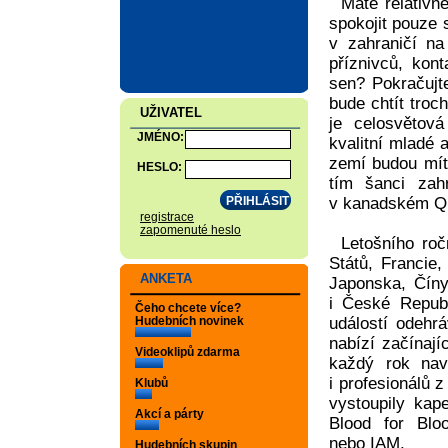
Máte relativn
spokojit pouze 
v zahraničí na
příznivců, kon
sen? Pokračujte
bude chtít troc
UŽIVATEL
je celosvětová
JMÉNO:
kvalitní mladé 
zemí budou mít
HESLO:
tím šanci zah
v kanadském Q
registrace
zapomenuté heslo
Letošního roč
Států, Francie,
ANKETA
Japonska, Číny,
i České Republ
Čeho chcete více?
Hudebních novinek
událostí odehr
nabízí začínají
Videoklipů zdarma
každý rok nav
i profesionálů 
Klubů
vystoupily kap
Akcí a párty
Blood for Blo
nebo IAM.
Hudebních skupin