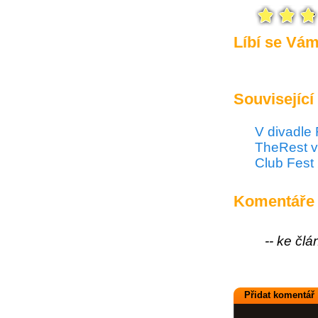
Líbí se Vá
Související
V divadle
TheRest v
Club Fest
Komentáře
-- ke čl
Přidat komentář