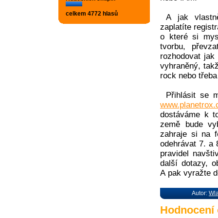
celkem 4772 hlasů
A jak vlas
zaplatíte regis
o které si mys
tvorbu, převz
rozhodovat jak 
vyhraněný, takž
rock nebo třeba
Přihlásit se
www.planetrox.
dostáváme k t
země bude vyb
zahraje si na 
odehrávat 7. a 
pravidel navšt
další dotazy, 
A pak vyražte d
Autor:
Wl
Hodnocení 