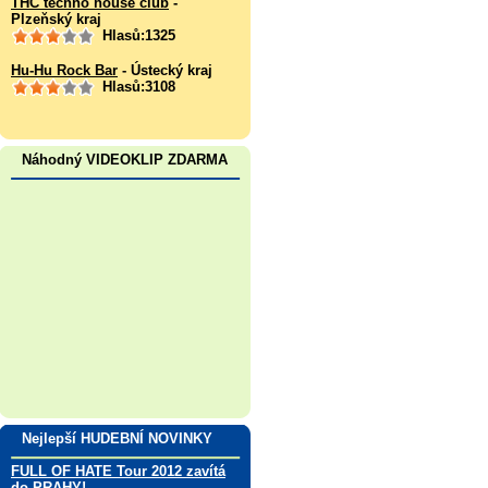
THC techno house club
-
Plzeňský kraj
Hlasů:1325
Hu-Hu Rock Bar
- Ústecký kraj
Hlasů:3108
Náhodný VIDEOKLIP ZDARMA
Nejlepší HUDEBNÍ NOVINKY
FULL OF HATE Tour 2012 zavítá
do PRAHY!