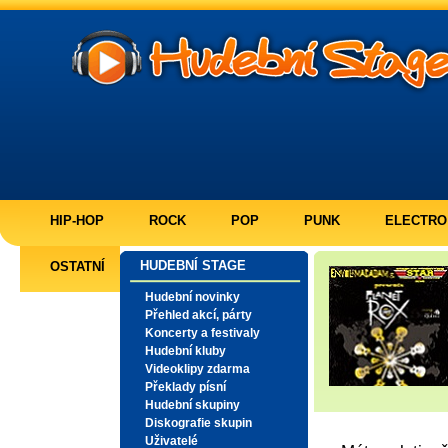
HIP-HOP
ROCK
POP
PUNK
ELECTRO
HUDEBNÍ STAGE
OSTATNÍ
Hudební novinky
Přehled akcí, párty
Koncerty a festivaly
Hudební kluby
Videoklipy zdarma
Překlady písní
Hudební skupiny
Diskografie skupin
Uživatelé