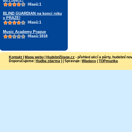
Hlasů:1
BLIND GUARDIAN na konci roku
v PRAZE!
Hlasů:1
Music Academy Prague
Hlasů:1818
Kontakt
|
Mapa webu
|
HudebníStage.cz
- přehled akcí a párty, hudební no
Doporučujeme:
Hudba zdarma
| | Spravuje:
Wladass
|
TOPmuzika