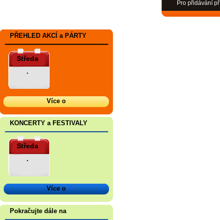
Pro přidávání př
PŘEHLED AKCÍ a PÁRTY
Středa
.
Více o
KONCERTY a FESTIVALY
Středa
.
Více o
Pokračujte dále na