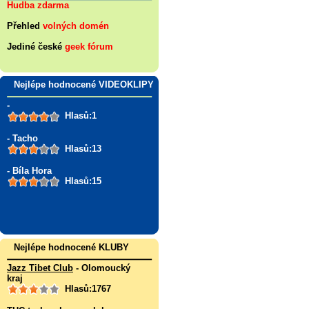
Hudba zdarma
Přehled
volných domén
Jediné české
geek fórum
Nejlépe hodnocené VIDEOKLIPY
-
Hlasů:1
- Tacho
Hlasů:13
- Bíla Hora
Hlasů:15
Nejlépe hodnocené KLUBY
Jazz Tibet Club
- Olomoucký
kraj
Hlasů:1767