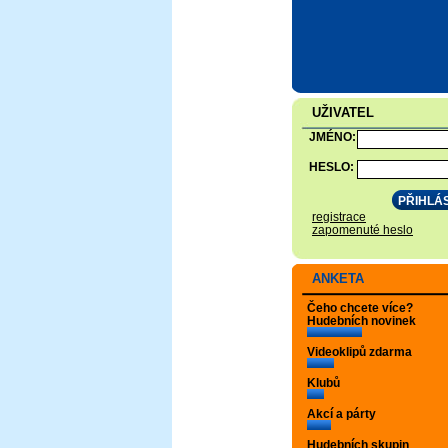
UŽIVATEL
JMÉNO:
HESLO:
registrace
zapomenuté heslo
ANKETA
Čeho chcete více?
Hudebních novinek
Videoklipů zdarma
Klubů
Akcí a párty
Hudebních skupin