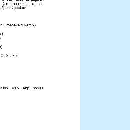
 a opět nabízí to nejlepší
aných producentů jako jsou
 příjemný poslech.
oen Groeneveld Remix)
x)
)
x)
l Of Snakes
 Ishii, Mark Knigt, Thomas