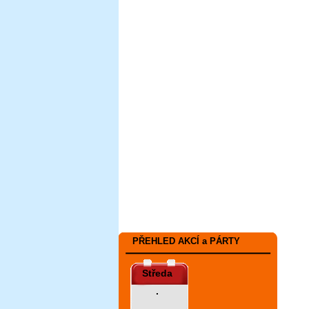
PŘEHLED AKCÍ a PÁRTY
Středa
.