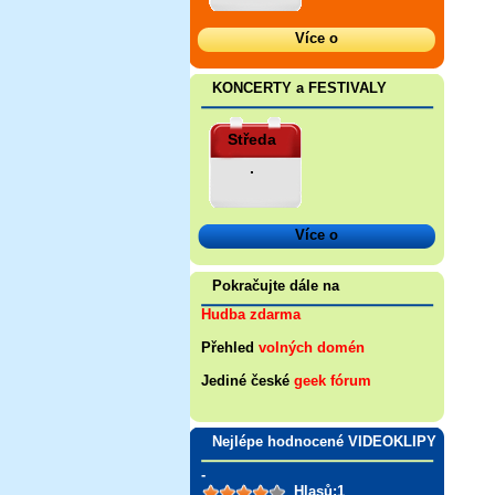
Více o
KONCERTY a FESTIVALY
Středa
.
Více o
Pokračujte dále na
Hudba zdarma
Přehled
volných domén
Jediné české
geek fórum
Nejlépe hodnocené VIDEOKLIPY
-
Hlasů:1