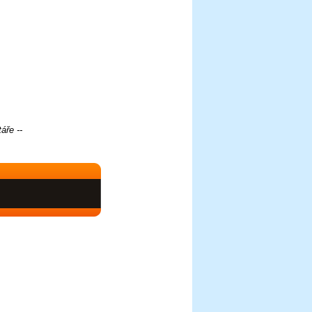
áře --