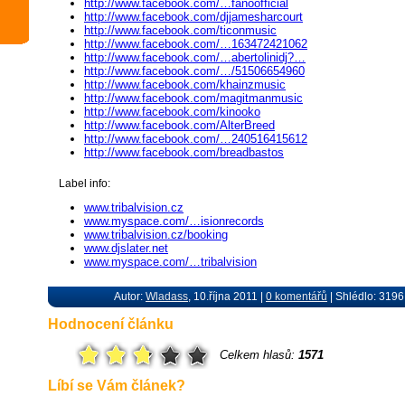
http://www.facebook.com/…fanoofficial
http://www.facebook.com/djjamesharcourt
http://www.facebook.com/ticonmusic
http://www.facebook.com/…163472421062
http://www.facebook.com/…abertolinidj?…
http://www.facebook.com/…/51506654960
http://www.facebook.com/khainzmusic
http://www.facebook.com/magitmanmusic
http://www.facebook.com/kinooko
http://www.facebook.com/AlterBreed
http://www.facebook.com/…240516415612
http://www.facebook.com/breadbastos
Label info:
www.tribalvision.cz
www.myspace.com/…isionrecords
www.tribalvision.cz/booking
www.djslater.net
www.myspace.com/…tribalvision
Autor:
Wladass
, 10.října 2011 |
0 komentářů
| Shlédlo: 3196
Hodnocení článku
Celkem hlasů:
1571
Líbí se Vám článek?