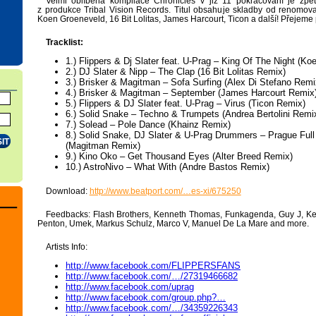
Velmi oblíbená kompilace Chronicles v již 11 pokračování je zpět
z produkce Tribal Vision Records. Titul obsahuje skladby od renomov
Koen Groeneveld, 16 Bit Lolitas, James Harcourt, Ticon a další! Přejeme
Tracklist:
1.) Flippers & Dj Slater feat. U-Prag – King Of The Night (K
2.) DJ Slater & Nipp – The Clap (16 Bit Lolitas Remix)
3.) Brisker & Magitman – Sofa Surfing (Alex Di Stefano Remi
4.) Brisker & Magitman – September (James Harcourt Remix
5.) Flippers & DJ Slater feat. U-Prag – Virus (Ticon Remix)
6.) Solid Snake – Techno & Trumpets (Andrea Bertolini Remi
7.) Solead – Pole Dance (Khainz Remix)
8.) Solid Snake, DJ Slater & U-Prag Drummers – Prague Ful
(Magitman Remix)
9.) Kino Oko – Get Thousand Eyes (Alter Breed Remix)
10.) AstroNivo – What With (Andre Bastos Remix)
Download:
http://www.beatport.com/…es-xi/675250
Feedbacks: Flash Brothers, Kenneth Thomas, Funkagenda, Guy J, Ken
Penton, Umek, Markus Schulz, Marco V, Manuel De La Mare and more.
Artists Info:
http://www.facebook.com/FLIPPERSFANS
http://www.facebook.com/…/27319466682
http://www.facebook.com/uprag
http://www.facebook.com/group.php?…
http://www.facebook.com/…/34359226343