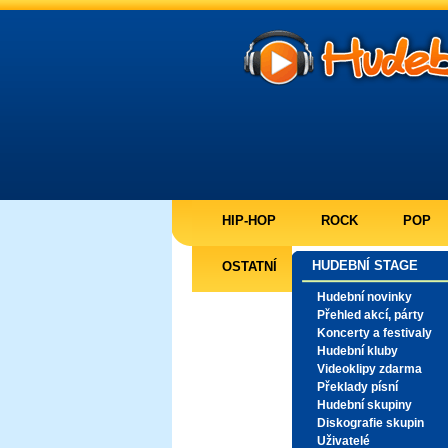
HIP-HOP
ROCK
POP
HUDEBNÍ STAGE
OSTATNÍ
Hudební novinky
Přehled akcí, párty
Koncerty a festivaly
Hudební kluby
Videoklipy zdarma
Překlady písní
Hudební skupiny
Diskografie skupin
Uživatelé