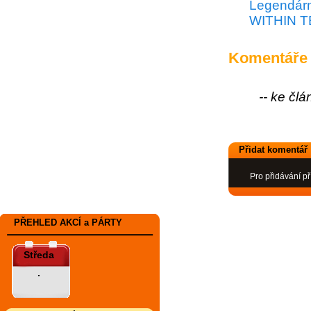
Legendárn
WITHIN TE
Komentáře
-- ke čl
Přidat komentář
Pro přidávání př
PŘEHLED AKCÍ a PÁRTY
Středa
.