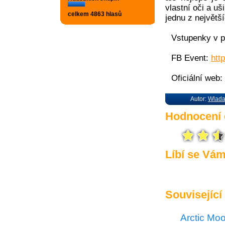
vlastní oči a uš
celkem 4863 hlasů
jednu z největš
Vstupenky v pr
FB Event:
htt
Oficiální web:
Autor:
Wlada
Hodnocení 
Líbí se Vá
Související
Arctic Mo