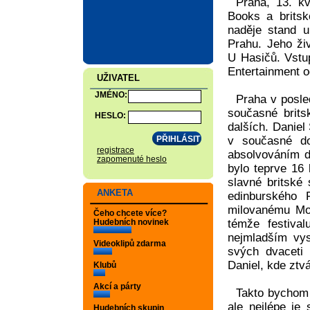
Praha, 13. kv
Books a brits
naděje stand 
Prahu. Jeho ži
U Hasičů. Vstup
Entertainment o
UŽIVATEL
JMÉNO:
Praha v posle
současné brits
HESLO:
dalších. Daniel
v současné do
registrace
absolvováním d
zapomenuté heslo
bylo teprve 16 
slavné britské
ANKETA
edinburského F
milovanému Mora
Čeho chcete více?
Hudebních novinek
témže festiva
nejmladším vy
Videoklipů zdarma
svých dvaceti
Daniel, kde ztvár
Klubů
Akcí a párty
Takto bychom 
ale nejlépe je
Hudebních skupin