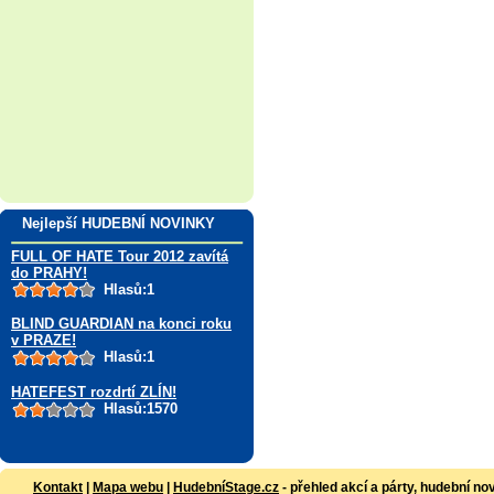
Nejlepší HUDEBNÍ NOVINKY
FULL OF HATE Tour 2012 zavítá
do PRAHY!
Hlasů:1
BLIND GUARDIAN na konci roku
v PRAZE!
Hlasů:1
HATEFEST rozdrtí ZLÍN!
Hlasů:1570
Kontakt
|
Mapa webu
|
HudebníStage.cz
- přehled akcí a párty, hudební no