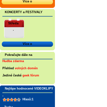
Více o
KONCERTY a FESTIVALY
Středa
.
Více o
Pokračujte dále na
Hudba zdarma
Přehled
volných domén
Jediné české
geek fórum
Nejlépe hodnocené VIDEOKLIPY
-
Hlasů:1