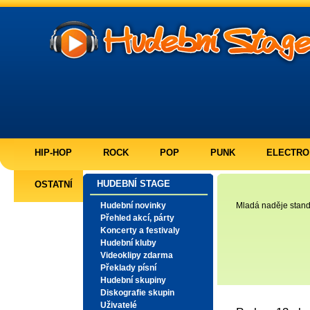
HIP-HOP
ROCK
POP
PUNK
ELECTRO
HUDEBNÍ STAGE
OSTATNÍ
Hudební novinky
Mladá naděje stand 
Přehled akcí, párty
Koncerty a festivaly
Hudební kluby
Videoklipy zdarma
Překlady písní
Hudební skupiny
Diskografie skupin
Uživatelé