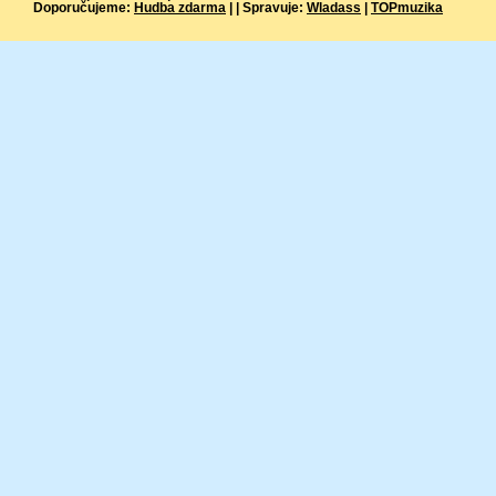
Doporučujeme:
Hudba zdarma
| | Spravuje:
Wladass
|
TOPmuzika