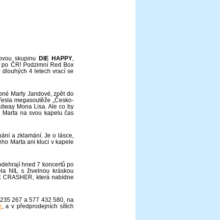
kovou skupinu
DIE HAPPY
,
né po ČR! Podzimní Red Box
 dlouhých 4 letech vrací se
bné Marty Jandové, zpět do
křesla megasoutěže „Česko-
oadway Mona Lisa. Ale co by
si Marta na svou kapelu čas
hání a zklamání. Je o lásce,
rého Marta ani kluci v kapele
dehrají hned 7 koncertů po
ela NIL s živelnou kráskou
E CRASHER, která nabídne
4 235 267 a 577 432 580, na
z
, a v předprodejních sítích