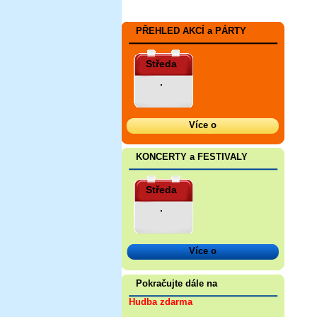
PŘEHLED AKCÍ a PÁRTY
Středa
.
Více o
KONCERTY a FESTIVALY
Středa
.
Více o
Pokračujte dále na
Hudba zdarma