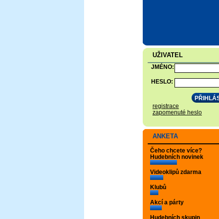
UŽIVATEL
JMÉNO:
HESLO:
registrace
zapomenuté heslo
ANKETA
Čeho chcete více?
Hudebních novinek
Videoklipů zdarma
Klubů
Akcí a párty
Hudebních skupin