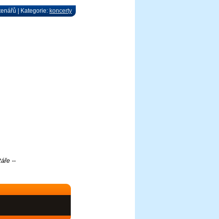
tenářů | Kategorie:
koncerty
áře --