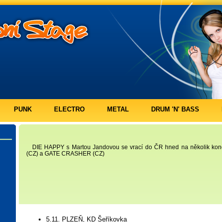
PUNK
ELECTRO
METAL
DRUM 'N' BASS
DIE HAPPY s Martou Jandovou se vrací do ČR hned na několik konce
(CZ) a GATE CRASHER (CZ)
5.11. PLZEŇ, KD Šeříkovka