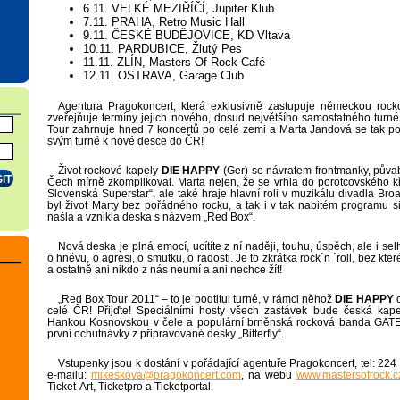
6.11. VELKÉ MEZIŘÍČÍ, Jupiter Klub
7.11. PRAHA, Retro Music Hall
9.11. ČESKÉ BUDĚJOVICE, KD Vltava
10.11. PARDUBICE, Žlutý Pes
11.11. ZLÍN, Masters Of Rock Café
12.11. OSTRAVA, Garage Club
Agentura Pragokoncert, která exklusivně zastupuje německou roc
zveřejňuje termíny jejich nového, dosud největšího samostatného tur
Tour zahrnuje hned 7 koncertů po celé zemi a Marta Jandová se tak po
svým turné k nové desce do ČR!
Život rockové kapely
DIE HAPPY
(Ger) se návratem frontmanky, půva
Čech mírně zkomplikoval. Marta nejen, že se vrhla do porotcovského 
Slovenská Superstar“, ale také hraje hlavní roli v muzikálu divadla Br
byl život Marty bez pořádného rocku, a tak i v tak nabitém programu 
našla a vznikla deska s názvem „Red Box“.
Nová deska je plná emocí, ucítíte z ní naději, touhu, úspěch, ale i sel
o hněvu, o agresi, o smutku, o radosti. Je to zkrátka rock´n ´roll, bez kte
a ostatně ani nikdo z nás neumí a ani nechce žít!
„Red Box Tour 2011“ – to je podtitul turné, v rámci něhož
DIE HAPPY
o
celé ČR! Přijďte! Speciálními hosty všech zastávek bude česká kap
Hankou Kosnovskou v čele a populární brněnská rocková banda GAT
první ochutnávky z připravované desky „Bitterfly“.
Vstupenky jsou k dostání v pořádající agentuře Pragokoncert, tel: 22
e-mailu:
mikeskova@
pragokoncert.com
, na webu
www.mastersofrock.c
Ticket-Art, Ticketpro a Ticketportal.