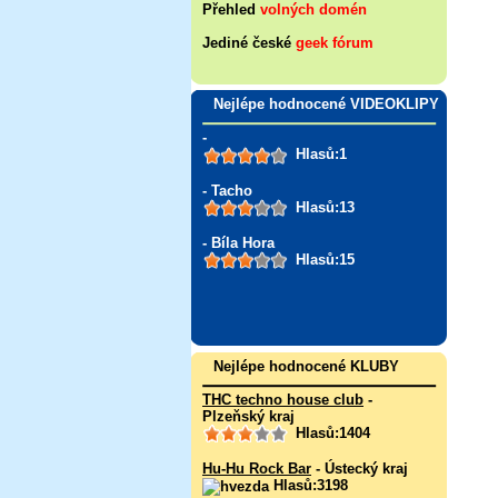
Přehled
volných domén
Jediné české
geek fórum
Nejlépe hodnocené VIDEOKLIPY
-
Hlasů:1
- Tacho
Hlasů:13
- Bíla Hora
Hlasů:15
Nejlépe hodnocené KLUBY
THC techno house club
-
Plzeňský kraj
Hlasů:1404
Hu-Hu Rock Bar
- Ústecký kraj
Hlasů:3198