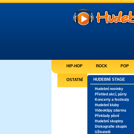
HIP-HOP
ROCK
POP
HUDEBNÍ STAGE
OSTATNÍ
Hudební novinky
Přehled akcí, párty
Koncerty a festivaly
Hudební kluby
Videoklipy zdarma
Překlady písní
Hudební skupiny
Diskografie skupin
Uživatelé