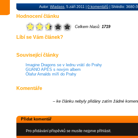
Autor:
Wladass
, 5.září 2011 |
0 komentářů
| Shlédlo: 3680 č
Hodnocení článku
Celkem hlasů:
1719
Líbí se Vám článek?
Související články
Imagine Dragons se v lednu vrátí do Prahy
GUANO APES s novým albem
Ólafur Arnalds míří do Prahy
Komentáře
-- ke článku nebyly přidány zatím žádné koment
Přidat komentář
Pro přidávání příspěvků se musíte nejprve přihlásit.