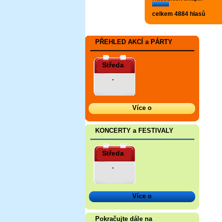
celkem 4884 hlasů
PŘEHLED AKCÍ a PÁRTY
Středa
.
Více o
KONCERTY a FESTIVALY
Středa
.
Více o
Pokračujte dále na