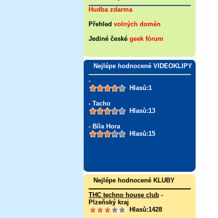
Hudba zdarma
Přehled
volných domén
Jediné české
geek fórum
Nejlépe hodnocené VIDEOKLIPY
-
Hlasů:1
- Tacho
Hlasů:13
- Bíla Hora
Hlasů:15
Nejlépe hodnocené KLUBY
THC techno house club
-
Plzeňský kraj
Hlasů:1428