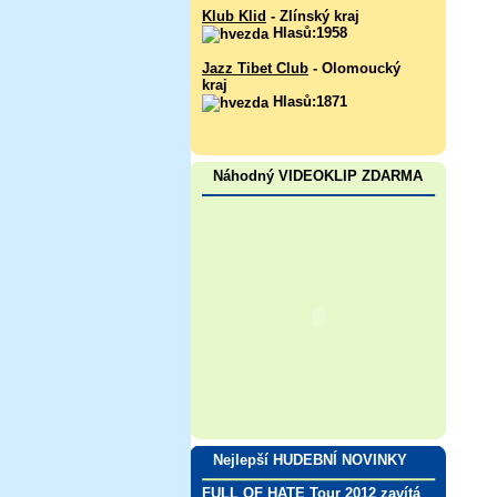
Klub Klid
- Zlínský kraj
Hlasů:1958
Jazz Tibet Club
- Olomoucký
kraj
Hlasů:1871
Náhodný VIDEOKLIP ZDARMA
Nejlepší HUDEBNÍ NOVINKY
FULL OF HATE Tour 2012 zavítá