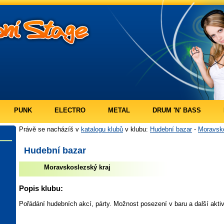
PUNK
ELECTRO
METAL
DRUM 'N' BASS
Právě se nacházíš v
katalogu klubů
v klubu:
Hudební bazar
-
Moravsko
Hudební bazar
Moravskoslezský kraj
Popis klubu:
Pořádání hudebních akcí, párty. Možnost posezení v baru a další aktiv