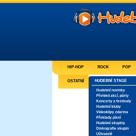
HIP-HOP
ROCK
POP
HUDEBNÍ STAGE
OSTATNÍ
Hudební novinky
Přehled akcí, párty
Koncerty a festivaly
Hudební kluby
Videoklipy zdarma
Překlady písní
Hudební skupiny
Diskografie skupin
Uživatelé