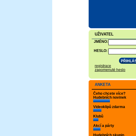
UŽIVATEL
JMÉNO:
HESLO:
registrace
zapomenuté heslo
ANKETA
Čeho chcete více?
Hudebních novinek
Videoklipů zdarma
Klubů
Akcí a párty
Hudebních skupin