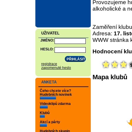
Provozujeme hud
alkoholické a n
Zaměření klub
Adresa:
17. li
UŽIVATEL
WWW stránka k
JMÉNO:
HESLO:
Hodnocení klu
registrace
zapomenuté heslo
Mapa klubů
ANKETA
Čeho chcete více?
Hudebních novinek
Videoklipů zdarma
Klubů
Akcí a párty
Hudebních skupin