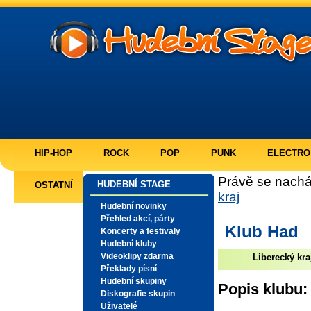
HIP-HOP
ROCK
POP
PUNK
ELECTRO
Právě se nachá
HUDEBNÍ STAGE
OSTATNÍ
kraj
Hudební novinky
Přehled akcí, párty
Klub Had
Koncerty a festivaly
Hudební kluby
Videoklipy zdarma
Liberecký kra
Překlady písní
Hudební skupiny
Popis klubu:
Diskografie skupin
Uživatelé