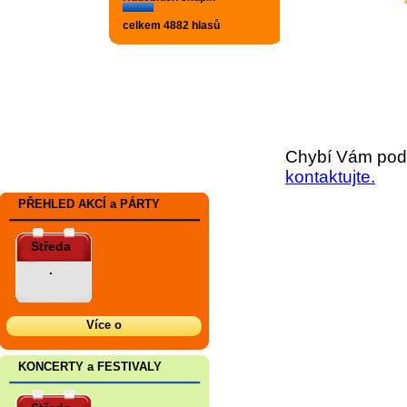
celkem 4882 hlasů
Chybí Vám podr
kontaktujte.
PŘEHLED AKCÍ a PÁRTY
Středa
.
Více o
KONCERTY a FESTIVALY