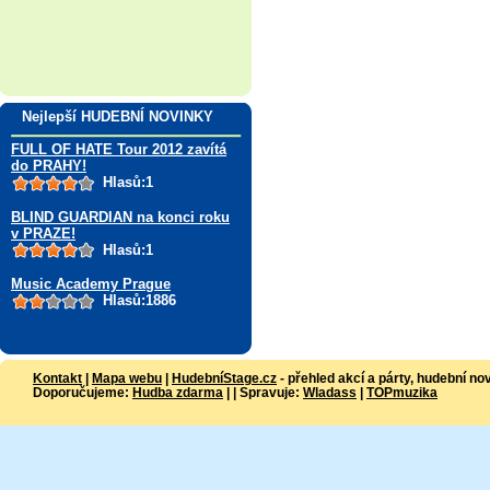
Nejlepší HUDEBNÍ NOVINKY
FULL OF HATE Tour 2012 zavítá
do PRAHY!
Hlasů:1
BLIND GUARDIAN na konci roku
v PRAZE!
Hlasů:1
Music Academy Prague
Hlasů:1886
Kontakt
|
Mapa webu
|
HudebníStage.cz
- přehled akcí a párty, hudební no
Doporučujeme:
Hudba zdarma
| | Spravuje:
Wladass
|
TOPmuzika