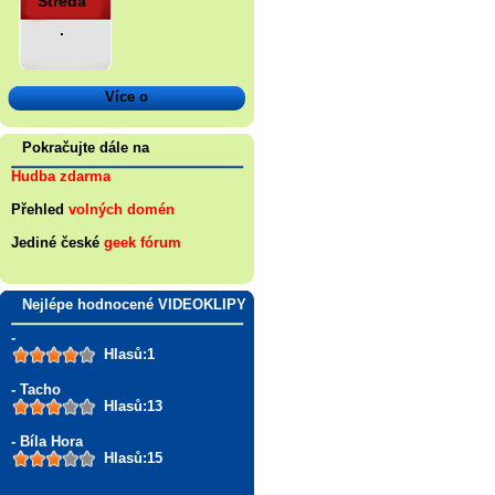
Středa
.
Více o
Pokračujte dále na
Hudba zdarma
Přehled
volných domén
Jediné české
geek fórum
Nejlépe hodnocené VIDEOKLIPY
-
Hlasů:1
- Tacho
Hlasů:13
- Bíla Hora
Hlasů:15