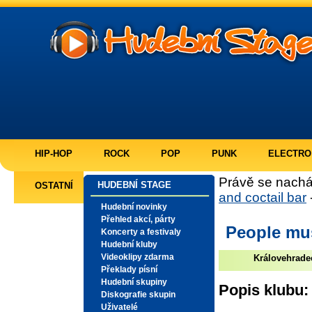
HIP-HOP
ROCK
POP
PUNK
ELECTRO
Právě se nachá
HUDEBNÍ STAGE
OSTATNÍ
and coctail bar
Hudební novinky
Přehled akcí, párty
People mus
Koncerty a festivaly
Hudební kluby
Videoklipy zdarma
Královehrade
Překlady písní
Hudební skupiny
Popis klubu:
Diskografie skupin
Uživatelé