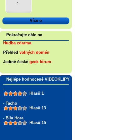
.
Více o
Pokračujte dále na
Hudba zdarma
Přehled
volných domén
Jediné české
geek fórum
Nejlépe hodnocené VIDEOKLIPY
-
Hlasů:1
- Tacho
Hlasů:13
- Bíla Hora
Hlasů:15