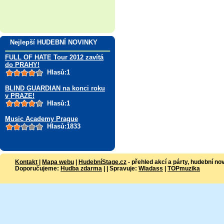
Nejlepší HUDEBNÍ NOVINKY
FULL OF HATE Tour 2012 zavítá
do PRAHY!
Hlasů:1
BLIND GUARDIAN na konci roku
v PRAZE!
Hlasů:1
Music Academy Prague
Hlasů:1833
Kontakt
|
Mapa webu
|
HudebníStage.cz
- přehled akcí a párty, hudební no
Doporučujeme:
Hudba zdarma
| | Spravuje:
Wladass
|
TOPmuzika