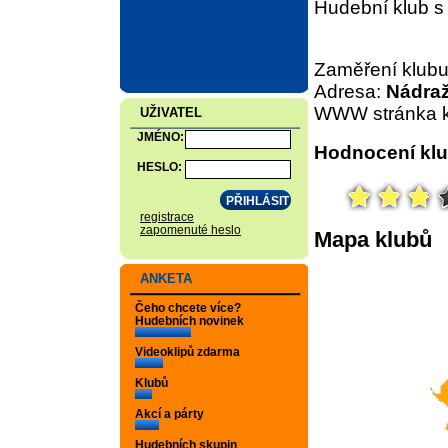
Hudební klub s
Zaměření klub
Adresa:
Nádraž
WWW stránka k
UŽIVATEL
JMÉNO:
Hodnocení klu
HESLO:
registrace
zapomenuté heslo
Mapa klubů
ANKETA
Čeho chcete více?
Hudebních novinek
Videoklipů zdarma
Klubů
Akcí a párty
Hudebních skupin