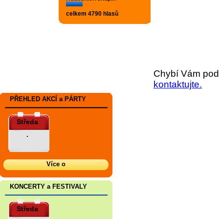
celkem 4790 hlasů
Chybí Vám podr
kontaktujte.
PŘEHLED AKCÍ a PÁRTY
Středa
.
Více o
KONCERTY a FESTIVALY
Středa