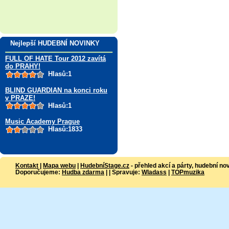
Nejlepší HUDEBNÍ NOVINKY
FULL OF HATE Tour 2012 zavítá
do PRAHY!
Hlasů:1
BLIND GUARDIAN na konci roku
v PRAZE!
Hlasů:1
Music Academy Prague
Hlasů:1833
Kontakt
|
Mapa webu
|
HudebníStage.cz
- přehled akcí a párty, hudební no
Doporučujeme:
Hudba zdarma
| | Spravuje:
Wladass
|
TOPmuzika