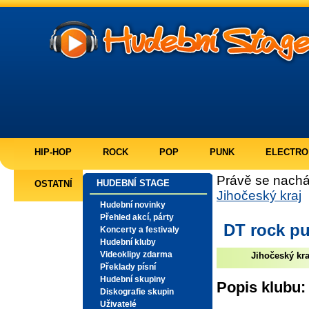
HIP-HOP
ROCK
POP
PUNK
ELECTRO
Právě se nachá
HUDEBNÍ STAGE
OSTATNÍ
Jihočeský kraj
Hudební novinky
Přehled akcí, párty
DT rock p
Koncerty a festivaly
Hudební kluby
Videoklipy zdarma
Jihočeský kra
Překlady písní
Hudební skupiny
Popis klubu:
Diskografie skupin
Uživatelé