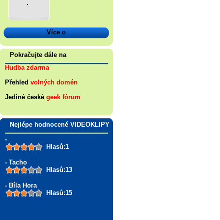
.
Více o
Pokračujte dále na
Hudba zdarma
Přehled
volných domén
Jediné české
geek fórum
Nejlépe hodnocené VIDEOKLIPY
-
Hlasů:1
- Tacho
Hlasů:13
- Bíla Hora
Hlasů:15