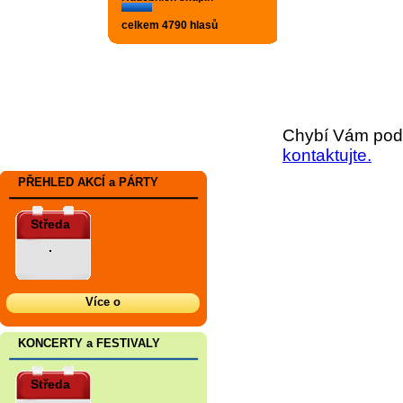
celkem 4790 hlasů
Chybí Vám podr
kontaktujte.
PŘEHLED AKCÍ a PÁRTY
Středa
.
Více o
KONCERTY a FESTIVALY
Středa