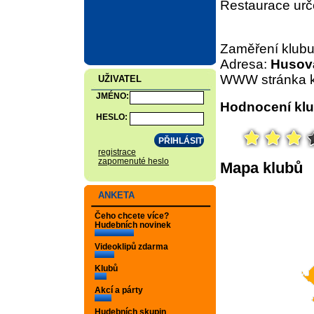
Restaurace urč
Zaměření klub
Adresa:
Husova
WWW stránka k
UŽIVATEL
JMÉNO:
Hodnocení klu
HESLO:
registrace
zapomenuté heslo
Mapa klubů
ANKETA
Čeho chcete více?
Hudebních novinek
Videoklipů zdarma
Klubů
Akcí a párty
Hudebních skupin