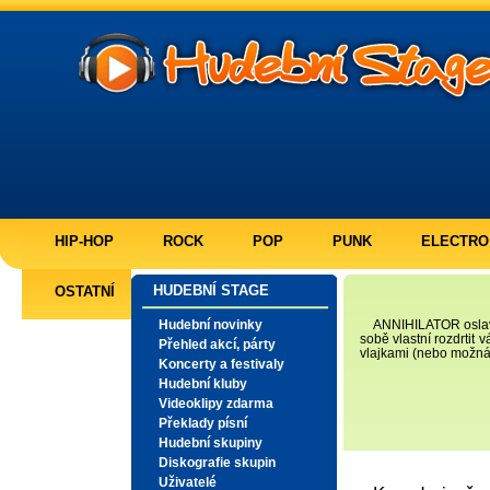
HIP-HOP
ROCK
POP
PUNK
ELECTRO
HUDEBNÍ STAGE
OSTATNÍ
Hudební novinky
ANNIHILATOR oslaví
sobě vlastní rozdrtit
Přehled akcí, párty
vlajkami (nebo možná 
Koncerty a festivaly
Hudební kluby
Videoklipy zdarma
Překlady písní
Hudební skupiny
Diskografie skupin
Uživatelé