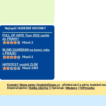
Nejlepší HUDEBNÍ NOVINKY
FULL OF HATE Tour 2012 zavítá
do PRAHY!
Hlasů:1
BLIND GUARDIAN na konci roku
v PRAZE!
Hlasů:1
HATEFEST rozdrtí ZLÍN!
Hlasů:1483
Kontakt
|
Mapa webu
|
HudebníStage.cz
- přehled akcí a párty, hudební no
Doporučujeme:
Hudba zdarma
| | Spravuje:
Wladass
|
TOPmuzika