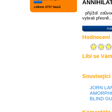
ANNIHILA
celkem 4757 hlasů
přijíždí zdův
vybrali přesně
Aut
Hodnocení 
Líbí se Vá
Související
JORN LAND
AMORPHIS 
BLIND GU