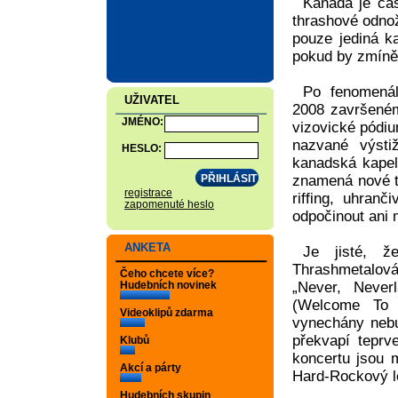
Kanada je ča
thrashové odnož
pouze jediná ka
pokud by zmíně
Po fenomená
UŽIVATEL
2008 završeném
JMÉNO:
vizovické pódi
nazvané výstiž
HESLO:
kanadská kapel
znamená nové t
registrace
riffing, uhran
zapomenuté heslo
odpočinout ani 
ANKETA
Je jisté, že
Thrashmetalová
Čeho chcete více?
Hudebních novinek
„Never, Never
(Welcome To Y
Videoklipů zdarma
vynechány nebu
překvapí teprv
Klubů
koncertu jsou
Akcí a párty
Hard-Rockový l
Hudebních skupin