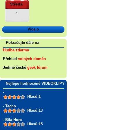
Středa
.
Více o
Pokračujte dále na
Hudba zdarma
Přehled
volných domén
Jediné české
geek fórum
Nejlépe hodnocené VIDEOKLIPY
-
Hlasů:1
- Tacho
Hlasů:13
- Bíla Hora
Hlasů:15