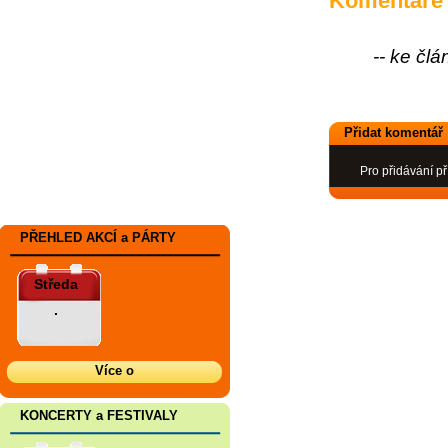
Komentáře
-- ke čl
Přidat komentář
Pro přidávání př
PŘEHLED AKCÍ a PÁRTY
Středa
.
Více o
KONCERTY a FESTIVALY