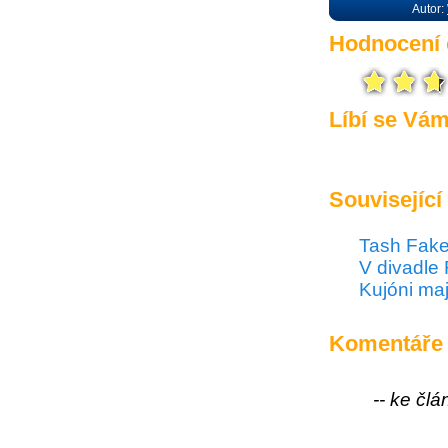
Autor:
Hodnocení 
Líbí se Vá
Související
Tash Fake
V divadle
Kujóni maj
Komentáře
-- ke čl