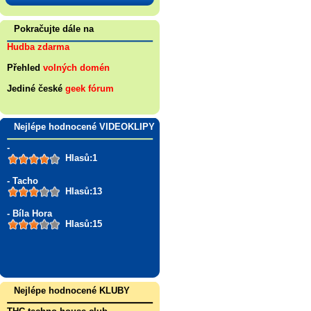
Pokračujte dále na
Hudba zdarma
Přehled
volných domén
Jediné české
geek fórum
Nejlépe hodnocené VIDEOKLIPY
-
Hlasů:1
- Tacho
Hlasů:13
- Bíla Hora
Hlasů:15
Nejlépe hodnocené KLUBY