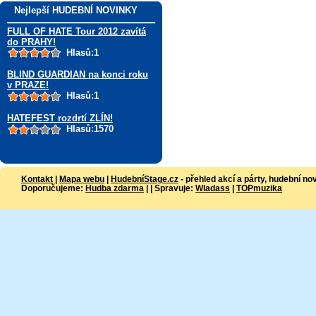
Nejlepší HUDEBNÍ NOVINKY
FULL OF HATE Tour 2012 zavítá
do PRAHY!
Hlasů:1
BLIND GUARDIAN na konci roku
v PRAZE!
Hlasů:1
HATEFEST rozdrtí ZLÍN!
Hlasů:1570
Kontakt
|
Mapa webu
|
HudebníStage.cz
- přehled akcí a párty, hudební no
Doporučujeme:
Hudba zdarma
| | Spravuje:
Wladass
|
TOPmuzika