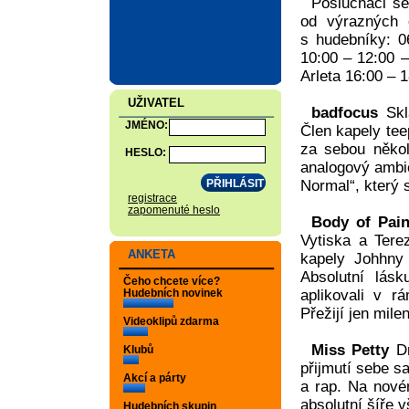
Posluchači se
od výrazných 
s hudebníky: 0
10:00 – 12:00 –
Arleta 16:00 – 
UŽIVATEL
badfocus
Skla
JMÉNO:
Člen kapely tee
za sebou někol
HESLO:
analogový ambie
Normal“, který 
registrace
zapomenuté heslo
Body of Pai
Vytiska a Tere
ANKETA
kapely Johhny
Absolutní lás
Čeho chcete více?
Hudebních novinek
aplikovali v 
Přežijí jen milen
Videoklipů zdarma
Miss Petty
Dr
Klubů
přijmutí sebe s
Akcí a párty
a rap. Na nové
absolutní šíře 
Hudebních skupin