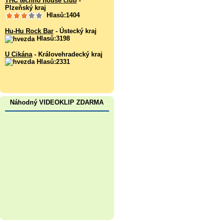
THC techno house club
-
Plzeňský kraj
Hlasů:1404
Hu-Hu Rock Bar
- Ústecký kraj
Hlasů:3198
U Cikána
- Královehradecký kraj
Hlasů:2331
Náhodný VIDEOKLIP ZDARMA