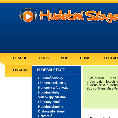
HIP-HOP
ROCK
POP
PUNK
ELECTRO
HUDEBNÍ STAGE
OSTATNÍ
Hudební novinky
Ve středu 6. říjn
předchozích letech d
Přehled akcí, párty
hudebnice a hudební
Koncerty a festivaly
Body of Pain, Miss Pet
Hudební kluby
Videoklipy zdarma
Překlady písní
Hudební skupiny
Diskografie skupin
Uživatelé