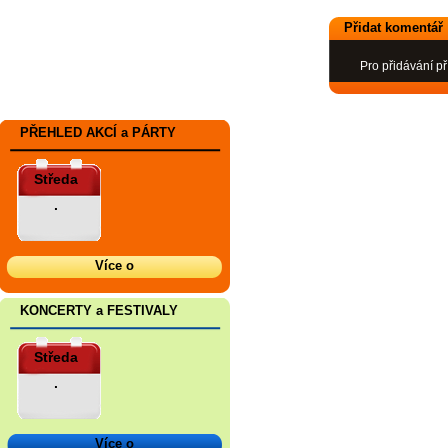
Přidat komentář
Pro přidávání př
PŘEHLED AKCÍ a PÁRTY
Středa
.
Více o
KONCERTY a FESTIVALY
Středa
.
Více o