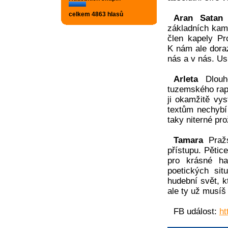
celkem 4863 hlasů
Aran Satan
základních kame
člen kapely Pr
K nám ale doraz
nás a v nás. Us
Arleta
Dlouh
tuzemského rapu
ji okamžitě vys
textům nechybí
taky niterné pro
Tamara
Pražs
přístupu. Pětic
pro krásné ha
poetických sit
hudební svět, k
ale ty už musíš
FB událost:
ht