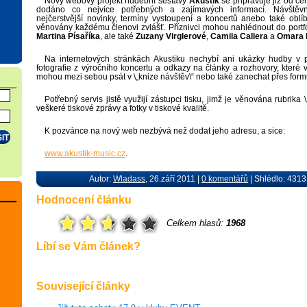
Nový webový projekt hudební sestavy
Akustik
se připravuje již od č
dodáno co nejvíce potřebných a zajímavých informací. Návštěvn
nejčerstvější novinky, termíny vystoupení a koncertů anebo také oblíb
věnovány každému členovi zvlášť. Příznivci mohou nahlédnout do portf
Martina Písaříka
, ale také
Zuzany Virglerové
,
Camila Callera
a
Omara 
Na internetových stránkách Akustiku nechybí ani ukázky hudby v 
fotografie z výročního koncertu a odkazy na články a rozhovory, které v
mohou mezi sebou psát v \„knize návštěv\“ nebo také zanechat přes form
Potřebný servis jistě využijí zástupci tisku, jimž je věnována rubrika
veškeré tiskové zprávy a fotky v tiskové kvalitě.
K pozvánce na nový web nezbývá než dodat jeho adresu, a sice:
www.akustik-music.cz
.
Autor:
Wladass
, 26.září 2011 |
0 komentářů
| Shlédlo: 4313
Hodnocení článku
Celkem hlasů:
1968
Líbí se Vám článek?
Související články