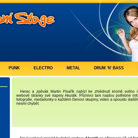
PUNK
ELECTRO
METAL
DRUM 'N' BASS
Herec a zpěvák Martin Písařík nabízí ke zhlédnutí kromě svého i
webové stránky své kapely Akustik. Příznivci tam najdou potřebné inf
fotografie, medailonky o každém členovi skupiny, video a spoustu další
nesmí chybět.