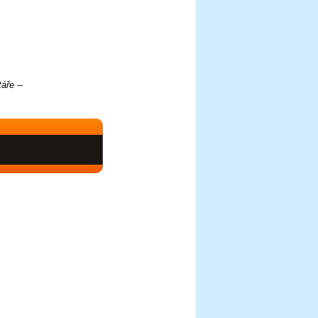
áře --