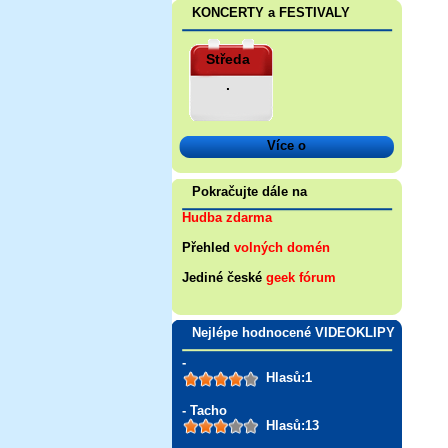
KONCERTY a FESTIVALY
Středa
.
Více o
Pokračujte dále na
Hudba zdarma
Přehled
volných domén
Jediné české
geek fórum
Nejlépe hodnocené VIDEOKLIPY
-
Hlasů:1
- Tacho
Hlasů:13