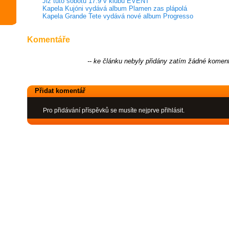
Již tuto sobotu 17.9 v klubu EVENT
Kapela Kujóni vydává album Plamen zas plápolá
Kapela Grande Tete vydává nové album Progresso
Komentáře
-- ke článku nebyly přidány zatím žádné koment
Přidat komentář
Pro přidávání příspěvků se musíte nejprve přihlásit.