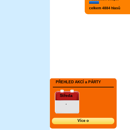
celkem 4884 hlasů
PŘEHLED AKCÍ a PÁRTY
Středa
.
Více o