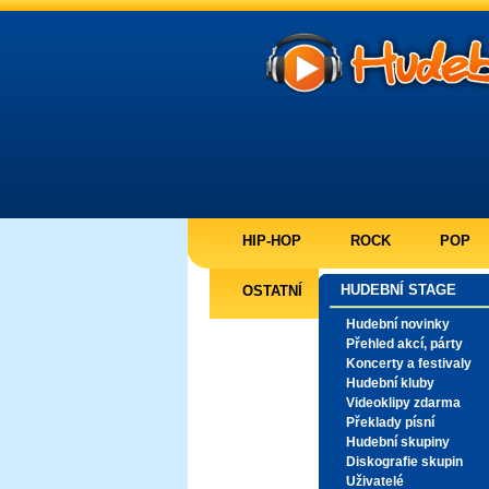
HIP-HOP
ROCK
POP
HUDEBNÍ STAGE
OSTATNÍ
Hudební novinky
Přehled akcí, párty
Koncerty a festivaly
Hudební kluby
Videoklipy zdarma
Překlady písní
Hudební skupiny
Diskografie skupin
Uživatelé