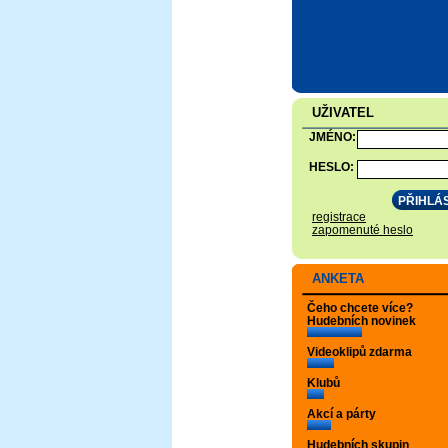
UŽIVATEL
JMÉNO:
HESLO:
registrace
zapomenuté heslo
ANKETA
Čeho chcete více?
Hudebních novinek
Videoklipů zdarma
Klubů
Akcí a párty
Hudebních skupin