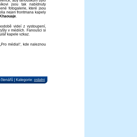
ervence, aby fanouškům bylo
íkovi jsou tak nabídnuty
ené fotogalerie, které jsou
olia nejen frontmana kapely
Khaouaje
.
podobě videí z vystoupení,
yšly v médiích. Fanoušci si
ulář kapele vzkaz.
 \„Pro média\“, kde naleznou
 čtenářů | Kategorie:
ostatni