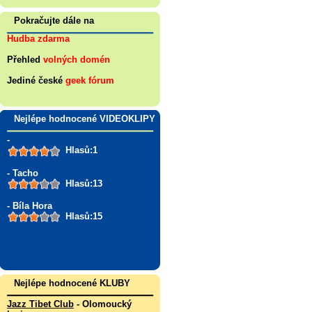
Pokračujte dále na
Hudba zdarma
Přehled
volných domén
Jediné české
geek fórum
Nejlépe hodnocené VIDEOKLIPY
-
Hlasů:1
- Tacho
Hlasů:13
- Bíla Hora
Hlasů:15
Nejlépe hodnocené KLUBY
Jazz Tibet Club
- Olomoucký