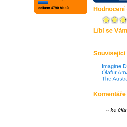
Hodnocení 
celkem 4790 hlasů
Líbí se Vá
Související
Imagine D
Ólafur Arn
The Austr
Komentáře
-- ke čl