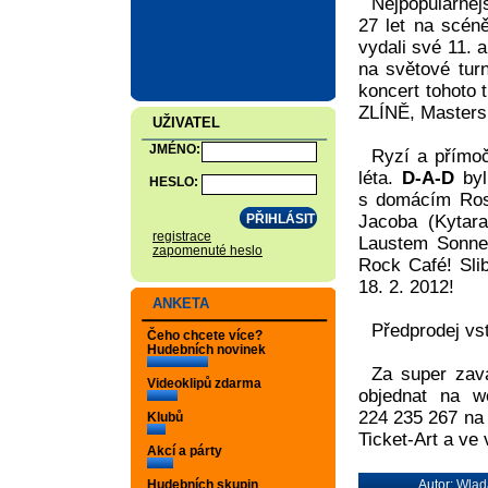
Nejpopulárněj
27 let na scén
vydali své 11.
na světové tur
koncert tohoto 
ZLÍNĚ, Masters
UŽIVATEL
JMÉNO:
Ryzí a přímoč
léta.
D-A-D
byl
HESLO:
s domácím Rosk
Jacoba (Kytar
registrace
Laustem Sonne 
zapomenuté heslo
Rock Café! Slib
18. 2. 2012!
ANKETA
Předprodej vs
Čeho chcete více?
Hudebních novinek
Za super zav
Videoklipů zdarma
objednat na 
224 235 267 na 
Klubů
Ticket-Art a ve
Akcí a párty
Hudebních skupin
Autor:
Wlad