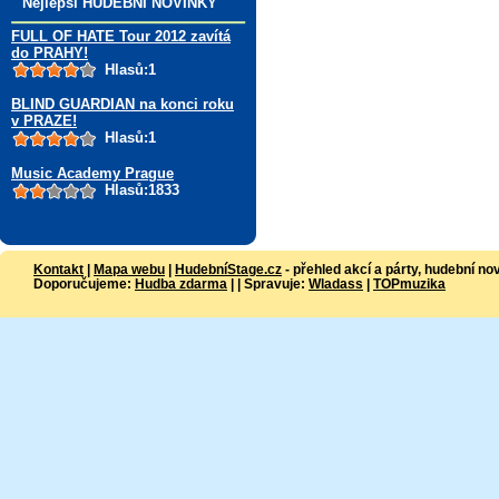
Nejlepší HUDEBNÍ NOVINKY
FULL OF HATE Tour 2012 zavítá
do PRAHY!
Hlasů:1
BLIND GUARDIAN na konci roku
v PRAZE!
Hlasů:1
Music Academy Prague
Hlasů:1833
Kontakt
|
Mapa webu
|
HudebníStage.cz
- přehled akcí a párty, hudební no
Doporučujeme:
Hudba zdarma
| | Spravuje:
Wladass
|
TOPmuzika