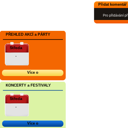
Přidat komentář
Pro přidávání př
PŘEHLED AKCÍ a PÁRTY
Středa
.
Více o
KONCERTY a FESTIVALY
Středa
.
Více o