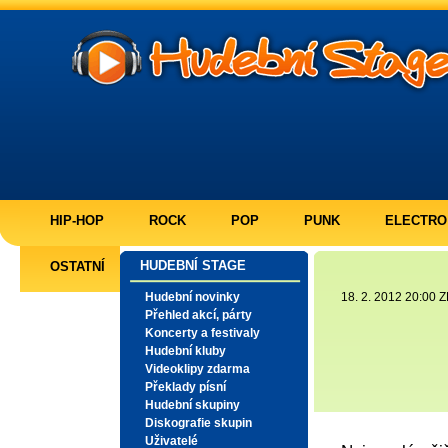
HIP-HOP
ROCK
POP
PUNK
ELECTRO
HUDEBNÍ STAGE
OSTATNÍ
Hudební novinky
18. 2. 2012 20:00 Z
Přehled akcí, párty
Koncerty a festivaly
Hudební kluby
Videoklipy zdarma
Překlady písní
Hudební skupiny
Diskografie skupin
Uživatelé