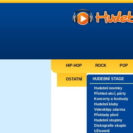
HIP-HOP
ROCK
POP
HUDEBNÍ STAGE
OSTATNÍ
Hudební novinky
Přehled akcí, párty
Koncerty a festivaly
Hudební kluby
Videoklipy zdarma
Překlady písní
Hudební skupiny
Diskografie skupin
Uživatelé