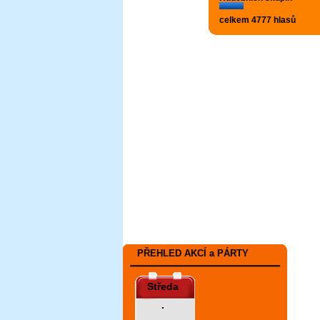
celkem 4777 hlasů
PŘEHLED AKCÍ a PÁRTY
Středa
.