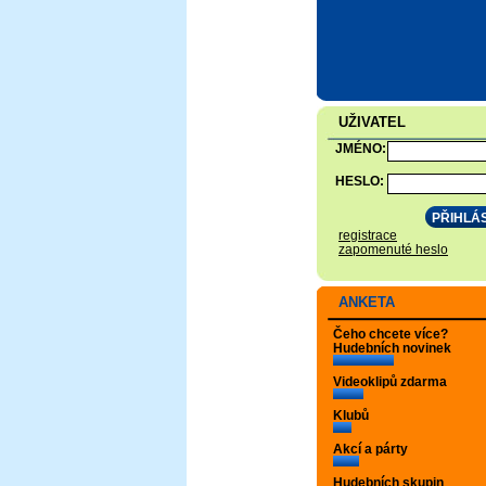
UŽIVATEL
JMÉNO:
HESLO:
registrace
zapomenuté heslo
ANKETA
Čeho chcete více?
Hudebních novinek
Videoklipů zdarma
Klubů
Akcí a párty
Hudebních skupin