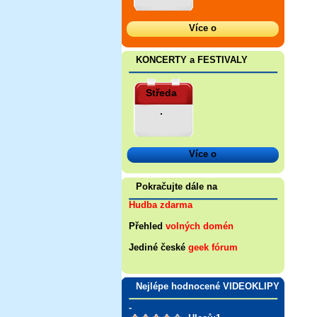
Více o
KONCERTY a FESTIVALY
Středa
.
Více o
Pokračujte dále na
Hudba zdarma
Přehled
volných domén
Jediné české
geek fórum
Nejlépe hodnocené VIDEOKLIPY
-