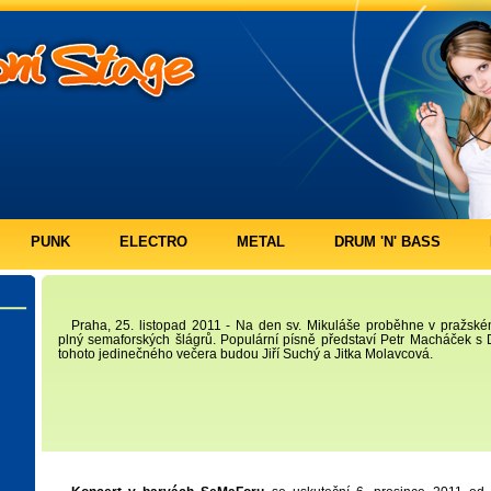
PUNK
ELECTRO
METAL
DRUM 'N' BASS
Praha, 25. listopad 2011 - Na den sv. Mikuláše proběhne v pražsk
plný semaforských šlágrů. Populární písně představí Petr Macháček s
tohoto jedinečného večera budou Jiří Suchý a Jitka Molavcová.