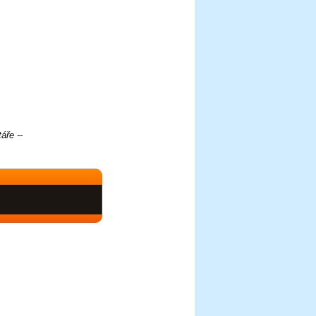
áře --