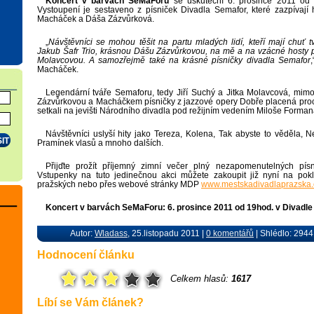
Koncert v barvách SeMaForu
se uskuteční 6. prosince 2011 od 
Vystoupení je sestaveno z písniček Divadla Semafor, které zazpívají 
Macháček a Dáša Zázvůrková.
„
Návštěvníci se mohou těšit na partu mladých lidí, kteří mají chuť t
Jakub Šafr Trio, krásnou Dášu Zázvůrkovou, na mě a na vzácné hosty p
Molavcovou. A samozřejmě také na krásné písničky divadla Semafor
Macháček.
Legendární tváře Semaforu, tedy Jiří Suchý a Jitka Molavcová, mimo
Zázvůrkovou a Macháčkem písničky z jazzové opery Dobře placená prochá
setkali na jevišti Národního divadla pod režijním vedením Miloše Forman
Návštěvníci uslyší hity jako Tereza, Kolena, Tak abyste to věděla, 
Pramínek vlasů a mnoho dalších.
Přijďte prožít příjemný zimní večer plný nezapomenutelných pís
Vstupenky na tuto jedinečnou akci můžete zakoupit již nyní na pok
pražských nebo přes webové stránky MDP
www.mestskadivadlaprazska.
Koncert v barvách SeMaForu: 6. prosince 2011 od 19hod. v Divadl
Autor:
Wladass
, 25.listopadu 2011 |
0 komentářů
| Shlédlo: 2944
Hodnocení článku
Celkem hlasů:
1617
Líbí se Vám článek?