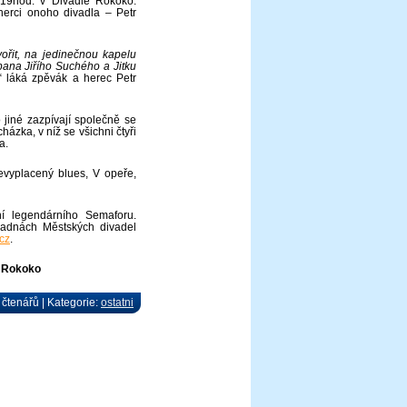
19hod. v Divadle Rokoko.
herci onoho divadla – Petr
vořit, na jedinečnou kapelu
ana Jiřího Suchého a Jitku
,“ láká zpěvák a herec Petr
 jiné zazpívají společně se
zka, v níž se všichni čtyři
a.
Nevyplacený blues, V opeře,
ní legendárního Semaforu.
ladnách Městských divadel
cz
.
e Rokoko
 čtenářů | Kategorie:
ostatni