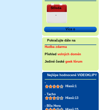
Středa
.
Více o
Pokračujte dále na
Hudba zdarma
Přehled
volných domén
Jediné české
geek fórum
Nejlépe hodnocené VIDEOKLIPY
-
Hlasů:1
- Tacho
Hlasů:13
- Bíla Hora
Hlasů:15