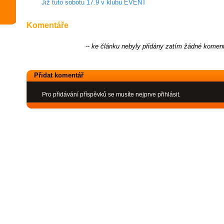
Již tuto sobotu 17.9 v klubu EVENT
Komentáře
-- ke článku nebyly přidány zatím žádné koment
Přidat komentář
Pro přidávání příspěvků se musíte nejprve přihlásit.