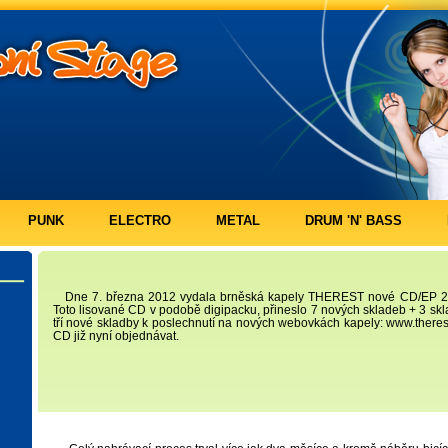
PUNK
ELECTRO
METAL
DRUM 'N' BASS
Dne 7. března 2012 vydala brněská kapely THEREST nové CD/EP 2
Toto lisované CD v podobě digipacku, přineslo 7 nových skladeb + 3 skl
tří nové skladby k poslechnutí na nových webovkách kapely: www.therest
CD již nyní objednávat.