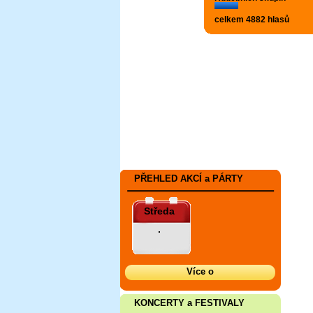
celkem 4882 hlasů
PŘEHLED AKCÍ a PÁRTY
Středa
.
Více o
KONCERTY a FESTIVALY