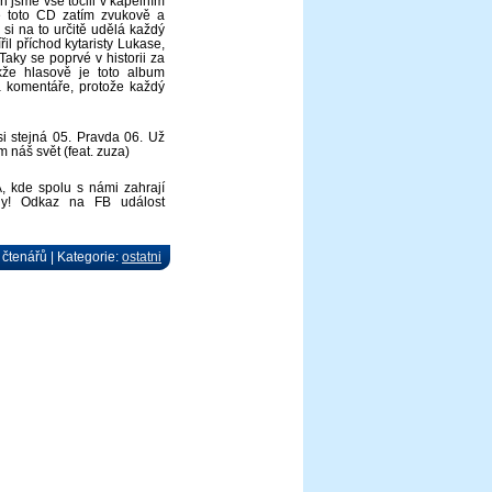
h jsme vše točili v kapelním
je toto CD zatím zvukově a
 si na to určitě udělá každý
l příchod kytaristy Lukase,
aky se poprvé v historii za
akže hlasově je toto album
a komentáře, protože každý
i stejná 05. Pravda 06. Už
 náš svět (feat. zuza)
, kde spolu s námi zahrají
ny! Odkaz na FB událost
 čtenářů | Kategorie:
ostatni