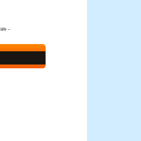
áře --