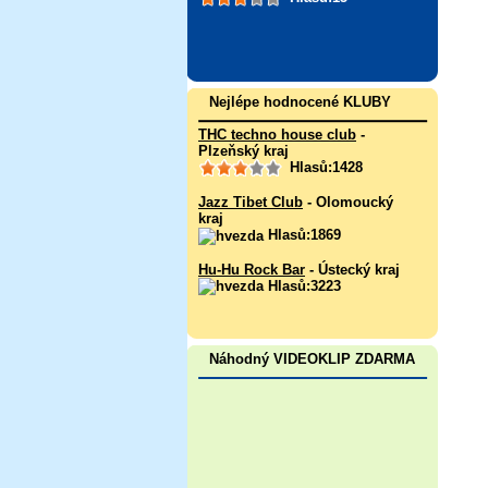
Nejlépe hodnocené KLUBY
THC techno house club
-
Plzeňský kraj
Hlasů:1428
Jazz Tibet Club
- Olomoucký
kraj
Hlasů:1869
Hu-Hu Rock Bar
- Ústecký kraj
Hlasů:3223
Náhodný VIDEOKLIP ZDARMA