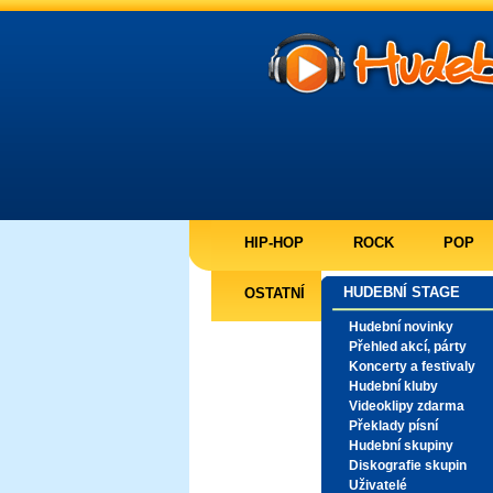
HIP-HOP
ROCK
POP
HUDEBNÍ STAGE
OSTATNÍ
Hudební novinky
Přehled akcí, párty
Koncerty a festivaly
Hudební kluby
Videoklipy zdarma
Překlady písní
Hudební skupiny
Diskografie skupin
Uživatelé