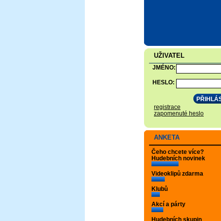
UŽIVATEL
JMÉNO:
HESLO:
registrace
zapomenuté heslo
ANKETA
Čeho chcete více?
Hudebních novinek
Videoklipů zdarma
Klubů
Akcí a párty
Hudebních skupin