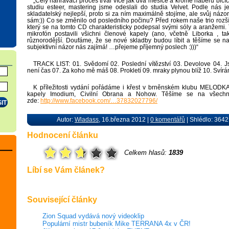
„Celý nahrávací proces trval více jak dva měsíce a kromě náběru bicíc
studiu esteer, mastering jsme odeslali do studia Velvet. Podle nás 
skladatelský nejlepší, proto si za ním maximálně stojíme, ale svůj názor
sám:)) Co se změnilo od posledního počinu? Před rokem naše trio rozšíři
který se na tomto CD charakteristicky podepsal svými sóly a aranžemi. T
mikrofón postavili všichni členové kapely (ano, včetně Liborka , t
různorodější. Doufáme, že se nové skladby budou líbit a těšíme se n
subjektivní názor nás zajímá! …přejeme příjemný poslech :)))“
TRACK LIST: 01. Svědomí 02. Poslední vítězství 03. Devolove 04. Js
není čas 07. Za koho mě máš 08. Prokletí 09. mraky plynou blíž 10. Svírám
K příležitosti vydání pořádáme i křest v brněnském klubu MELODKA
kapely Imodium, Civilní Obrana a Nohow. Těšíme se na všech
zde:
http://www.facebook.com/…37832027796/
Autor:
Wladass
, 16.března 2012 |
0 komentářů
| Shlédlo: 3642
Hodnocení článku
Celkem hlasů:
1839
Líbí se Vám článek?
Související články
Zion Squad vydává nový videoklip
Populární mistr bubeník Mike TERRANA 4x v ČR!