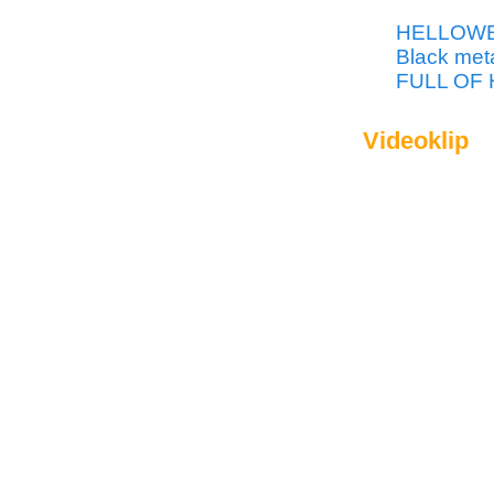
HELLOWEEN
Black me
FULL OF 
Videoklip