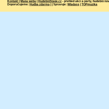
Kontakt
|
Mapa webu
|
HudebníStage.cz
- přehled akcí a párty, hudební no
Doporučujeme:
Hudba zdarma
| | Spravuje:
Wladass
|
TOPmuzika