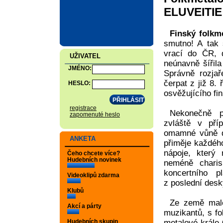
ELUVEITIE
Finský folkm
smutno! A tak 
vrací do ČR,
UŽIVATEL
neúnavně šířila
JMÉNO:
Správně rozja
čerpat z již 8.
HESLO:
osvěžujícího fin
registrace
Nekonečně p
zapomenuté heslo
zvláště v pří
omamné vůně dře
ANKETA
přiměje každého
nápoje, který
Čeho chcete více?
Hudebních novinek
neméně charis
koncertního p
Videoklipů zdarma
z poslední desk
Klubů
Ze země male
Akcí a párty
muzikantů, s f
Hudebních skupin
metalové krále