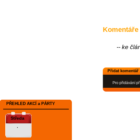
Komentáře
-- ke čl
Přidat komentář
Pro přidávání př
PŘEHLED AKCÍ a PÁRTY
Středa
.