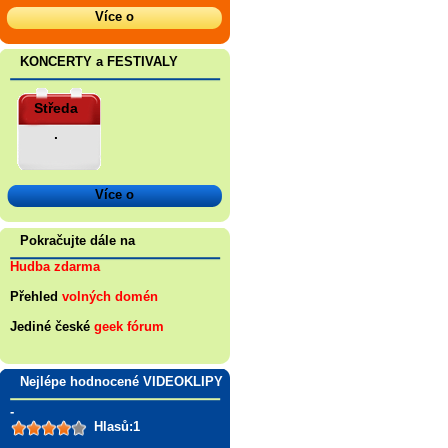
Více o
KONCERTY a FESTIVALY
Středa
.
Více o
Pokračujte dále na
Hudba zdarma
Přehled
volných domén
Jediné české
geek fórum
Nejlépe hodnocené VIDEOKLIPY
-
Hlasů:1