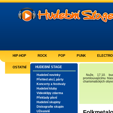
HIP-HOP
ROCK
POP
PUNK
ELECTRO
HUDEBNÍ STAGE
OSTATNÍ
Hudební novinky
Nuže, 17.10. b
promlouvajícímu hlas
Přehled akcí, párty
charismatických obyva
Koncerty a festivaly
Hudební kluby
Videoklipy zdarma
Překlady písní
Hudební skupiny
Diskografie skupin
Folkmetal
Uživatelé