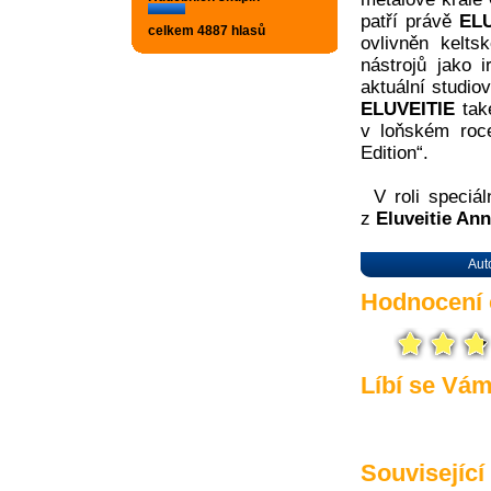
patří právě
EL
celkem 4887 hlasů
ovlivněn kelt
nástrojů jako i
aktuální studio
ELUVEITIE
také
v loňském roc
Edition“.
V roli speciá
z
Eluveitie An
Aut
Hodnocení 
Líbí se Vá
Související