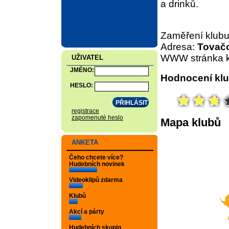
a drinků.
Zaměření klub
Adresa:
Tovačo
WWW stránka k
UŽIVATEL
JMÉNO:
Hodnocení klu
HESLO:
registrace
zapomenuté heslo
Mapa klubů
ANKETA
Čeho chcete více?
Hudebních novinek
Videoklipů zdarma
Klubů
Akcí a párty
Hudebních skupin