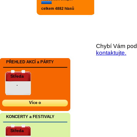
celkem 4882 hlasů
Chybí Vám podr
kontaktujte.
PŘEHLED AKCÍ a PÁRTY
Středa
.
Více o
KONCERTY a FESTIVALY
Středa