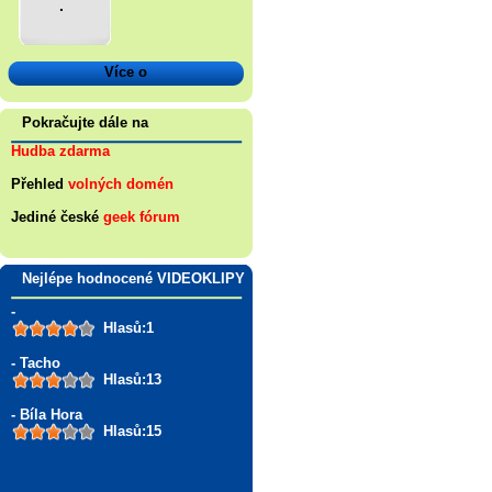
.
Více o
Pokračujte dále na
Hudba zdarma
Přehled
volných domén
Jediné české
geek fórum
Nejlépe hodnocené VIDEOKLIPY
-
Hlasů:1
- Tacho
Hlasů:13
- Bíla Hora
Hlasů:15