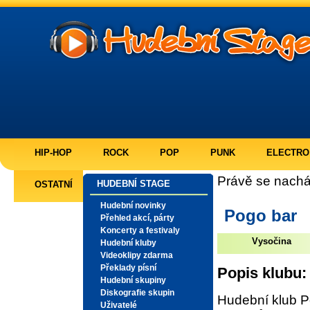
HIP-HOP
ROCK
POP
PUNK
ELECTRO
Právě se nachá
HUDEBNÍ STAGE
OSTATNÍ
Hudební novinky
Pogo bar
Přehled akcí, párty
Koncerty a festivaly
Vysočina
Hudební kluby
Videoklipy zdarma
Překlady písní
Popis klubu:
Hudební skupiny
Diskografie skupin
Hudební klub P
Uživatelé