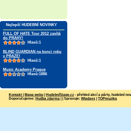
Nejlepší HUDEBNÍ NOVINKY
FULL OF HATE Tour 2012 zavítá
do PRAHY!
Hlasů:1
BLIND GUARDIAN na konci roku
v PRAZE!
Hlasů:1
Music Academy Prague
Hlasů:1886
Kontakt
|
Mapa webu
|
HudebníStage.cz
- přehled akcí a párty, hudební no
Doporučujeme:
Hudba zdarma
| | Spravuje:
Wladass
|
TOPmuzika