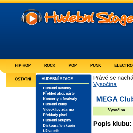
HIP-HOP
ROCK
POP
PUNK
ELECTRO
Právě se nachá
HUDEBNÍ STAGE
OSTATNÍ
Vysočina
Hudební novinky
Přehled akcí, párty
MEGA Clu
Koncerty a festivaly
Hudební kluby
Videoklipy zdarma
Vysočina
Překlady písní
Hudební skupiny
Popis klubu:
Diskografie skupin
Uživatelé