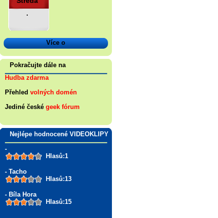
Středa
.
Více o
Pokračujte dále na
Hudba zdarma
Přehled
volných domén
Jediné české
geek fórum
Nejlépe hodnocené VIDEOKLIPY
-
Hlasů:1
- Tacho
Hlasů:13
- Bíla Hora
Hlasů:15