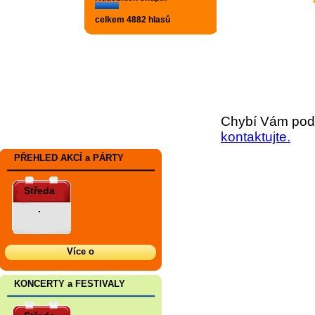
celkem 4882 hlasů
Chybí Vám podr
kontaktujte.
PŘEHLED AKCÍ a PÁRTY
Středa
.
Více o
KONCERTY a FESTIVALY