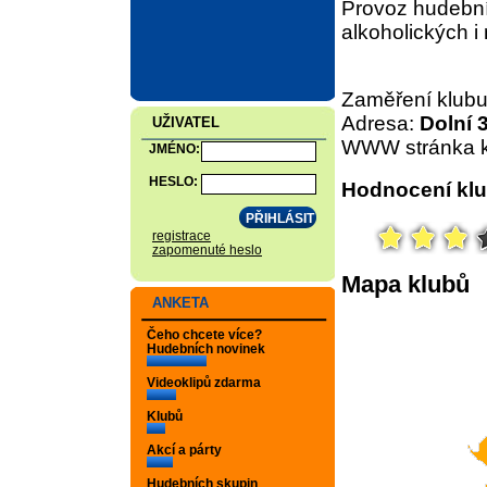
Provoz hudební
alkoholických i
Zaměření klub
Adresa:
Dolní 
UŽIVATEL
WWW stránka k
JMÉNO:
HESLO:
Hodnocení kl
registrace
zapomenuté heslo
Mapa klubů
ANKETA
Čeho chcete více?
Hudebních novinek
Videoklipů zdarma
Klubů
Akcí a párty
Hudebních skupin