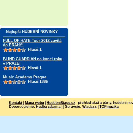
Nejlepší HUDEBNÍ NOVINKY
FULL OF HATE Tour 2012 zavítá
do PRAHY!
Hlasů:1
BLIND GUARDIAN na konci roku
v PRAZE!
Hlasů:1
Music Academy Prague
Hlasů:1886
Kontakt
|
Mapa webu
|
HudebníStage.cz
- přehled akcí a párty, hudební no
Doporučujeme:
Hudba zdarma
| | Spravuje:
Wladass
|
TOPmuzika