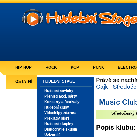
HIP-HOP
ROCK
POP
PUNK
ELECTRO
Právě se nachá
HUDEBNÍ STAGE
OSTATNÍ
Cajk
-
Středoče
Hudební novinky
Přehled akcí, párty
Music Club
Koncerty a festivaly
Hudební kluby
Videoklipy zdarma
Středočeský k
Překlady písní
Hudební skupiny
Popis klubu:
Diskografie skupin
Uživatelé