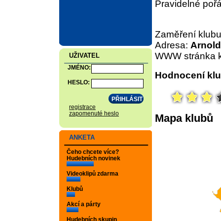
Pravidelné poř
Zaměření klub
Adresa:
Arnold
WWW stránka k
UŽIVATEL
JMÉNO:
Hodnocení klu
HESLO:
registrace
zapomenuté heslo
Mapa klubů
ANKETA
Čeho chcete více?
Hudebních novinek
Videoklipů zdarma
Klubů
Akcí a párty
Hudebních skupin