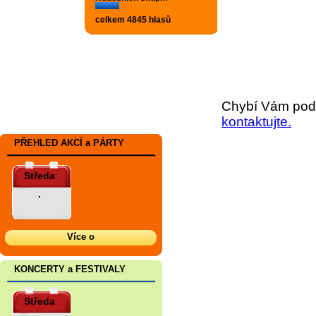
celkem 4845 hlasů
Chybí Vám podr
kontaktujte.
PŘEHLED AKCÍ a PÁRTY
Středa
.
Více o
KONCERTY a FESTIVALY
Středa