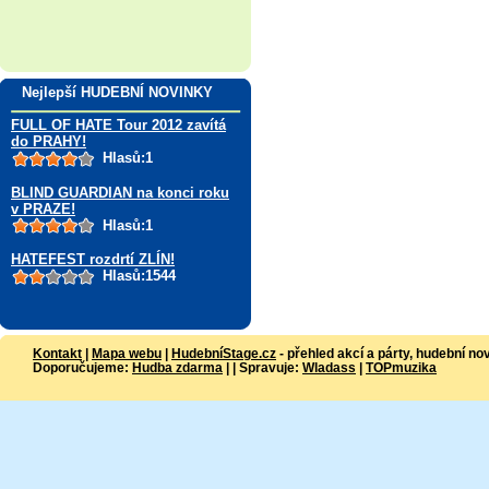
Nejlepší HUDEBNÍ NOVINKY
FULL OF HATE Tour 2012 zavítá
do PRAHY!
Hlasů:1
BLIND GUARDIAN na konci roku
v PRAZE!
Hlasů:1
HATEFEST rozdrtí ZLÍN!
Hlasů:1544
Kontakt
|
Mapa webu
|
HudebníStage.cz
- přehled akcí a párty, hudební no
Doporučujeme:
Hudba zdarma
| | Spravuje:
Wladass
|
TOPmuzika