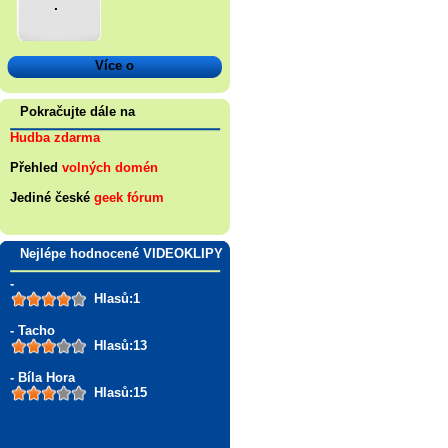
.
Více o
Pokračujte dále na
Hudba zdarma
Přehled
volných domén
Jediné české
geek fórum
Nejlépe hodnocené VIDEOKLIPY
-
Hlasů:1
- Tacho
Hlasů:13
- Bíla Hora
Hlasů:15